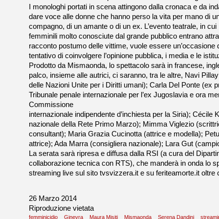
I monologhi portati in scena attingono dalla cronaca e da inda
dare voce alle donne che hanno perso la vita per mano di un
compagno, di un amante o di un ex. L’evento teatrale, in cu
femminili molto conosciute dal grande pubblico entrano att
racconto postumo delle vittime, vuole essere un’occasione di
tentativo di coinvolgere l’opinione pubblica, i media e le istitu
Prodotto da Mismaonda, lo spettacolo sarà in francese, ingle
palco, insieme alle autrici, ci saranno, tra le altre, Navi Pill
delle Nazioni Unite per i Diritti umani); Carla Del Ponte (ex 
Tribunale penale internazionale per l’ex Jugoslavia e ora m
Commissione
internazionale indipendente d’inchiesta per la Siria); Cécil
nazionale della Rete Primo Marzo); Mimma Viglezio (scrittri
consultant); Maria Grazia Cucinotta (attrice e modella); Pet
attrice); Ada Marra (consigliera nazionale); Lara Gut (campio
La serata sarà ripresa e diffusa dalla RSI (a cura del Diparti
collaborazione tecnica con RTS), che manderà in onda lo sp
streaming live sul sito tvsvizzera.it e su feriteamorte.it oltre
26 Marzo 2014
Riproduzione vietata
femminicidio
Ginevra
Maura Misiti
Mismaonda
Serena Dandini
streami