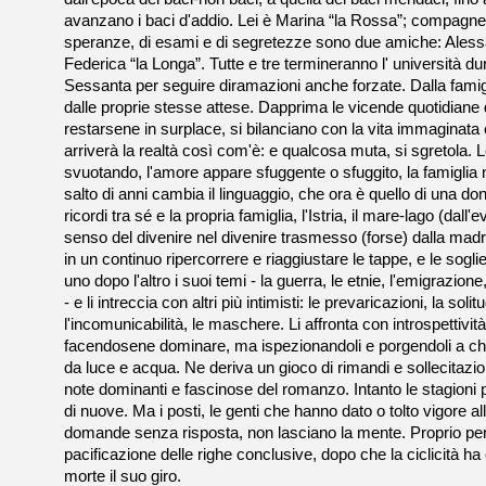
avanzano i baci d'addio. Lei è Marina “la Rossa”; compagne 
speranze, di esami e di segretezze sono due amiche: Alessa
Federica “la Longa”. Tutte e tre termineranno l' università dur
Sessanta per seguire diramazioni anche forzate. Dalla famigli
dalle proprie stesse attese. Dapprima le vicende quotidiane
restarsene in surplace, si bilanciano con la vita immaginata 
arriverà la realtà così com'è: e qualcosa muta, si sgretola. 
svuotando, l'amore appare sfuggente o sfuggito, la famiglia n
salto di anni cambia il linguaggio, che ora è quello di una do
ricordi tra sé e la propria famiglia, l'Istria, il mare-lago (dall'e
senso del divenire nel divenire trasmesso (forse) dalla madre.
in un continuo ripercorrere e riaggiustare le tappe, e le sogli
uno dopo l'altro i suoi temi - la guerra, le etnie, l'emigrazion
- e li intreccia con altri più intimisti: le prevaricazioni, la solit
l'incomunicabilità, le maschere. Li affronta con introspettivi
facendosene dominare, ma ispezionandoli e porgendoli a chi
da luce e acqua. Ne deriva un gioco di rimandi e sollecitazi
note dominanti e fascinose del romanzo. Intanto le stagioni 
di nuove. Ma i posti, le genti che hanno dato o tolto vigore al
domande senza risposta, non lasciano la mente. Proprio per 
pacificazione delle righe conclusive, dopo che la ciclicità h
morte il suo giro.