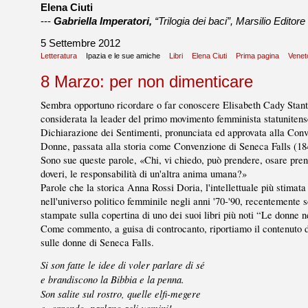
Elena Ciuti
---
Gabriella Imperatori,
“Trilogia dei baci”, Marsilio Editor
5 Settembre 2012
Letteratura
Ipazia e le sue amiche
Libri
Elena Ciuti
Prima pagina
Venet
8 Marzo: per non dimenticare
Sembra opportuno ricordare o far conoscere Elisabeth Cady Stan
considerata la leader del primo movimento femminista statunitense
Dichiarazione dei Sentimenti, pronunciata ed approvata alla Conve
Donne, passata alla storia come Convenzione di Seneca Falls (18
Sono sue queste parole, «Chi, vi chiedo, può prendere, osare prender
doveri, le responsabilità di un'altra anima umana?»
Parole che la storica Anna Rossi Doria, l'intellettuale più stimata
nell'universo politico femminile negli anni '70-'90, recentemente 
stampate sulla copertina di uno dei suoi libri più noti “Le donne 
Come commento, a guisa di controcanto, riportiamo il contenuto d
sulle donne di Seneca Falls.
Si son fatte le idee di voler parlare di sé
e brandiscono la Bibbia e la penna.
Son salite sul rostro, quelle elfi-megere