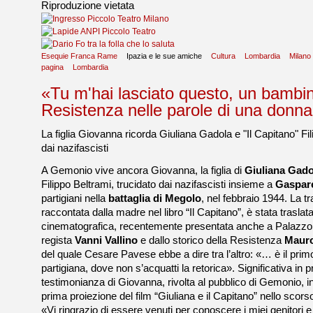
Riproduzione vietata
Esequie Franca Rame
Ipazia e le sue amiche
Cultura
Lombardia
Milano
pagina
Lombardia
«Tu m'hai lasciato questo, un bambine
Resistenza nelle parole di una donna
La figlia Giovanna ricorda Giuliana Gadola e "Il Capitano" Fi
dai nazifascisti
A Gemonio vive ancora Giovanna, la figlia di
Giuliana Gado
Filippo Beltrami, trucidato dai nazifascisti insieme a
Gaspare
partigiani nella
battaglia di Megolo
, nel febbraio 1944. La t
raccontata dalla madre nel libro “Il Capitano”, è stata traslata
cinematografica, recentemente presentata anche a Palazzo 
regista
Vanni Vallino
e dallo storico della Resistenza
Mauro
del quale Cesare Pavese ebbe a dire tra l’altro: «… è il primo
partigiana, dove non s’acquatti la retorica». Significativa in p
testimonianza di Giovanna, rivolta al pubblico di Gemonio, i
prima proiezione del film “Giuliana e il Capitano” nello scors
«Vi ringrazio di essere venuti per conoscere i miei genitori e