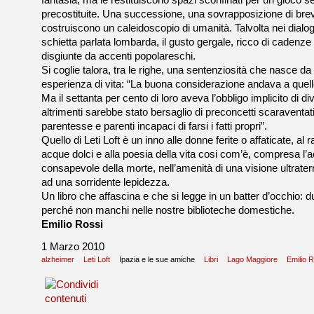
fantasia, ma le restituiscono spazi sconfinati per un gioco s
precostituite. Una successione, una sovrapposizione di bre
costruiscono un caleidoscopio di umanità. Talvolta nei dialog
schietta parlata lombarda, il gusto gergale, ricco di cadenze
disgiunte da accenti popolareschi.
Si coglie talora, tra le righe, una sentenziosità che nasce d
esperienza di vita: “La buona considerazione andava a quel
Ma il settanta per cento di loro aveva l’obbligo implicito di d
altrimenti sarebbe stato bersaglio di preconcetti scaraventati
parentesse e parenti incapaci di farsi i fatti propri”.
Quello di Leti Loft è un inno alle donne ferite o affaticate, al
acque dolci e alla poesia della vita cosi com’è, compresa l’
consapevole della morte, nell’amenità di una visione ultrate
ad una sorridente lepidezza.
Un libro che affascina e che si legge in un batter d’occhio: d
perché non manchi nelle nostre biblioteche domestiche.
Emilio Rossi
1 Marzo 2010
alzheimer
Leti Loft
Ipazia e le sue amiche
Libri
Lago Maggiore
Emilio 