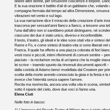
dolore altre donne, per smuovere coscienze e torpore. Dario
E la sua orazione è battito d'ali di un gabbiano che, volando 
compagna fermata dal tempo ad altra Dimensione, smuova l
vibrazioni nel vento e sul lago.
La sua narrazione dice il miracolo della creazione d'arte
ins
trascorsa per sessant'anni fianco a fianco, a tessere una tel
l'una dall'altro non si sarebbero potuti distinguere, né scinde
ciascuno dei due è stato unico, diverso e inconfondibile.
Il testo, il teatro, gli ideali e le idee sono stati vita e sintesi d
Rame e Fo, e come sintesi di teatro-vita si sono liberati nel
Franca. Il quale ha offerto a una piazza colorata di fiori bian
vesti rossi e piccoli, intimi riferimenti di comuni sentire – p
piaciuto – la recita/non recita di un'opera che la moglie sta
lei scrive – traendo spunto da rinvenuti documenti apocrifi –
dalla costola di Adamo bensì modellata dal Creatore per pri
scelta della morte avendo conosciuto la gioia e la festa e la
invece che l'eternità senza sapere l'amore.
Recita ma non/recita, ancora una volta vita in scena, simbo
sotto il sipario del cielo, dove due voci si fanno una.
Elena Ciuti
Nelle foto in basso: