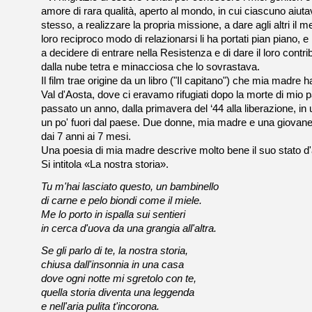
amore di rara qualità, aperto al mondo, in cui ciascuno aiuta
stesso, a realizzare la propria missione, a dare agli altri il 
loro reciproco modo di relazionarsi li ha portati pian piano, 
a decidere di entrare nella Resistenza e di dare il loro contri
dalla nube tetra e minacciosa che lo sovrastava.
Il film trae origine da un libro ("Il capitano") che mia madre h
Val d'Aosta, dove ci eravamo rifugiati dopo la morte di mio 
passato un anno, dalla primavera del ‘44 alla liberazione, in
un po' fuori dal paese. Due donne, mia madre e una giovane 
dai 7 anni ai 7 mesi.
Una poesia di mia madre descrive molto bene il suo stato d
Si intitola «La nostra storia».
Tu m'hai lasciato questo, un bambinello
di carne e pelo biondi come il miele.
Me lo porto in ispalla sui sentieri
in cerca d'uova da una grangia all'altra.
Se gli parlo di te, la nostra storia,
chiusa dall'insonnia in una casa
dove ogni notte mi sgretolo con te,
quella storia diventa una leggenda
e nell'aria pulita t'incorona.