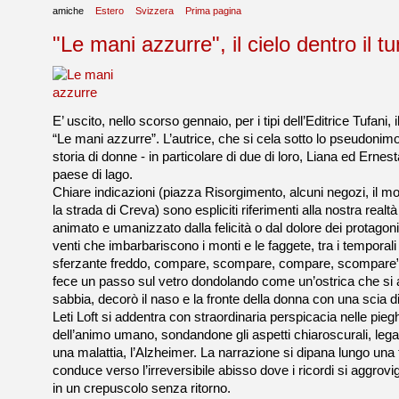
amiche
Estero
Svizzera
Prima pagina
"Le mani azzurre", il cielo dentro il t
E’ uscito, nello scorso gennaio, per i tipi dell’Editrice Tufani
“Le mani azzurre”. L’autrice, che si cela sotto lo pseudonimo 
storia di donne - in particolare di due di loro, Liana ed Ernes
paese di lago.
Chiare indicazioni (piazza Risorgimento, alcuni negozi, il m
la strada di Creva) sono espliciti riferimenti alla nostra real
animato e umanizzato dalla felicità o dal dolore dei protagonis
venti che imbarbariscono i monti e le faggete, tra i temporal
sferzante freddo, compare, scompare, compare, scompare”.
fece un passo sul vetro dondolando come un’ostrica che si a
sabbia, decorò il naso e la fronte della donna con una scia di
Leti Loft si addentra con straordinaria perspicacia nelle pieg
dell’animo umano, sondandone gli aspetti chiaroscurali, legati
una malattia, l’Alzheimer. La narrazione si dipana lungo una t
conduce verso l’irreversibile abisso dove i ricordi si aggrovi
in un crepuscolo senza ritorno.