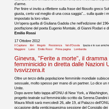
d'arme.
Per finire vi invito a riflettere sulla frase del filosofo greco 
giusta, certo val meglio di una cosa saggia"... sulla quale i m
impostato la loro vita».
Un’opera quella di Giuliana Gadola che nell’edizione del 196
postfazione del poeta Eugenio Montale, di Gianni Rodari e d
Emilio Rossi
17 Ottobre 2012
Il Capitano
libri
Megolo
Resistenza
Val d'Ossola
Ipazia e le sue amich
Maggiore
Luino
Emilio Rossi
Prima pagina
Lombardia
Ginevra, "Ferite a morte", il dramma 
femminicidio in diretta dalle Nazioni 
tvsvizzera.it
Oltre un terzo della popolazione femminile mondiale subisce 
sessuale, molto spesso per mano di un partner. Lo dice un r
Unite.
Dopo avere fatto tappa all’ONU di New York, a Washington, L
progetto teatrale sul femminicidio scritto da Serena Dandini
Maura Misiti sarà mercoledì 26, alle 19, al Palazzo dell’ONU
occasione della venticinquesima sessione del Consiglio dei D