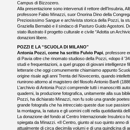
Campus di Bizzozero.
Alla presentazione sono intervenuti il rettore dell’Insubria, Al
professore Fabio Minazzi, suor Onorina Dino della Congreg
Preziosissimo Sangue e archivista storica della Pozzi, la st
Graziella Bernabò e il sindaco di Pasturo Guido Agostoni. D
stato illustrato il progetto culturale e civile “Adotta un Arch
donazioni libere.
POZZI E LA “SCUOLA DI MILANO”
Antonia Pozzi, come ha scritto Fulvio Papi
, professore em
di Pavia oltre che rinomato studioso della Pozzi, «dopo il ’3
studi e frequentazioni, a quel gruppo di giovani intelligenze f
letterarie che oggi comunemente chiamiamo appunto Scuola
origine risale agli anni Trenta del Novecento, quando intellettua
riunirono attorno al magistero del filosofo Antonio Banfi (18
L’archivio di Antonia Pozzi comprende tutti i manoscritti autogr
quaderni, la produzione fotografica, unitamente alla sua bibl
Pozzi, ha dichiarato Minazzi, non fu solo una grande poet
grande fotografa che ha intrecciato queste due sue passioni
la montagna, la natura e gli uomini colti nella quotidianità dell
La donazione del fondo al Centro Internazionale Insubrico h
spiegata da Minazzi. «Il Centro, giunto al suo quinto anno di 
attualmente di circa diecimila volumi e di una quindicina di a