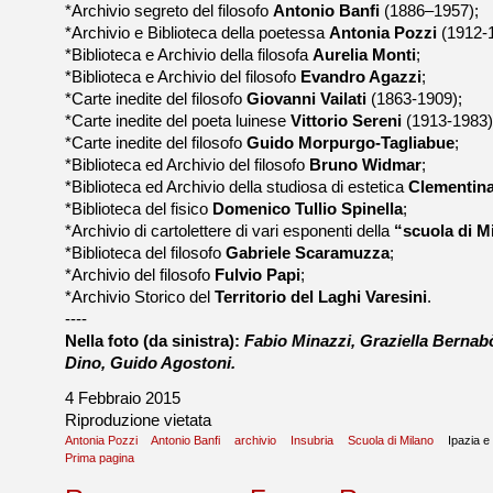
*Archivio segreto del filosofo
Antonio Banfi
(1886–1957);
*Archivio e Biblioteca della poetessa
Antonia Pozzi
(1912-1
*Biblioteca e Archivio della filosofa
Aurelia Monti
;
*Biblioteca e Archivio del filosofo
Evandro Agazzi
;
*Carte inedite del filosofo
Giovanni Vailati
(1863-1909);
*Carte inedite del poeta luinese
Vittorio Sereni
(1913-1983)
*Carte inedite del filosofo
Guido Morpurgo-Tagliabue
;
*Biblioteca ed Archivio del filosofo
Bruno Widmar
;
*Biblioteca ed Archivio della studiosa di estetica
Clementina 
*Biblioteca del fisico
Domenico Tullio Spinella
;
*Archivio di cartolettere di vari esponenti della
“scuola di M
*Biblioteca del filosofo
Gabriele Scaramuzza
;
*Archivio del filosofo
Fulvio Papi
;
*Archivio Storico del
Territorio del Laghi Varesini
.
----
Nella foto (da sinistra):
Fabio Minazzi, Graziella Bernab
Dino, Guido Agostoni.
4 Febbraio 2015
Riproduzione vietata
Antonia Pozzi
Antonio Banfi
archivio
Insubria
Scuola di Milano
Ipazia e
Prima pagina