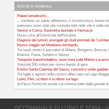
Articoli in evidenza
Platani amatissimi...
... meritano un saluto affettuoso, e riconoscenza, hanno da
potevano, sono stati vita custodia nido nelle vite e nella sto
Varese e Como, Geometra laureato e Farmacia
Nuovi corsi all’Università dell’Insubria
Diagnosi dei tumori, prorogati gli studi premiati da "Lombar
Nuovo viaggio nel Medioevo lombardo
Tra santi, eretici e peccatori di Milano, Bergamo, Brescia
Brianza, Pavia, Sondrio e Varese
Trasporto transfrontaliero, nuovi treni sulla Milano-Locarno
Stanziati 260 milioni per nuovo bando di gara
Eremo Santa Caterina del Sasso, concerti e visite guidate
Tra luglio e agosto nella cornice affacciata sul Lago Maggi
Luino, Film, scrittori e scritture sul lago
Al Parco Ferrini tre serate sul cinema tratto dalla grande le
SETTIMANALE DI LUINO E ZONA - sede 