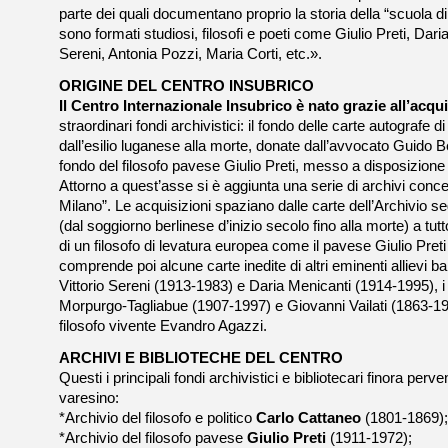
parte dei quali documentano proprio la storia della “scuola di
sono formati studiosi, filosofi e poeti come Giulio Preti, Daria
Sereni, Antonia Pozzi, Maria Corti, etc.».
ORIGINE DEL CENTRO INSUBRICO
Il Centro Internazionale Insubrico è nato grazie all’acqu
straordinari fondi archivistici: il fondo delle carte autografe 
dall’esilio luganese alla morte, donate dall’avvocato Guido Ber
fondo del filosofo pavese Giulio Preti, messo a disposizione
Attorno a quest’asse si è aggiunta una serie di archivi conce
Milano”. Le acquisizioni spaziano dalle carte dell’Archivio se
(dal soggiorno berlinese d’inizio secolo fino alla morte) a tutt
di un filosofo di levatura europea come il pavese Giulio Pret
comprende poi alcune carte inedite di altri eminenti allievi ba
Vittorio Sereni (1913-1983) e Daria Menicanti (1914-1995), i 
Morpurgo-Tagliabue (1907-1997) e Giovanni Vailati (1863-1909
filosofo vivente Evandro Agazzi.
ARCHIVI E BIBLIOTECHE DEL CENTRO
Questi i principali fondi archivistici e bibliotecari finora perve
varesino:
*Archivio del filosofo e politico
Carlo Cattaneo
(1801-1869);
*Archivio del filosofo pavese
Giulio Preti
(1911-1972);