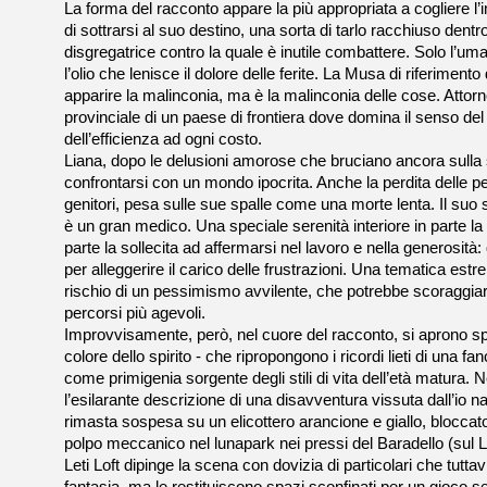
La forma del racconto appare la più appropriata a cogliere l’
di sottrarsi al suo destino, una sorta di tarlo racchiuso dentr
disgregatrice contro la quale è inutile combattere. Solo l’u
l’olio che lenisce il dolore delle ferite. La Musa di riferimento
apparire la malinconia, ma è la malinconia delle cose. Attorn
provinciale di un paese di frontiera dove domina il senso del
dell’efficienza ad ogni costo.
Liana, dopo le delusioni amorose che bruciano ancora sulla 
confrontarsi con un mondo ipocrita. Anche la perdita delle p
genitori, pesa sulle sue spalle come una morte lenta. Il suo
è un gran medico. Una speciale serenità interiore in parte la i
parte la sollecita ad affermarsi nel lavoro e nella generosità
per alleggerire il carico delle frustrazioni. Una tematica es
rischio di un pessimismo avvilente, che potrebbe scoraggiare i
percorsi più agevoli.
Improvvisamente, però, nel cuore del racconto, si aprono spira
colore dello spirito - che ripropongono i ricordi lieti di una fa
come primigenia sorgente degli stili di vita dell’età matura.
l’esilarante descrizione di una disavventura vissuta dall’io 
rimasta sospesa su un elicottero arancione e giallo, bloccat
polpo meccanico nel lunapark nei pressi del Baradello (sul L
Leti Loft dipinge la scena con dovizia di particolari che tutta