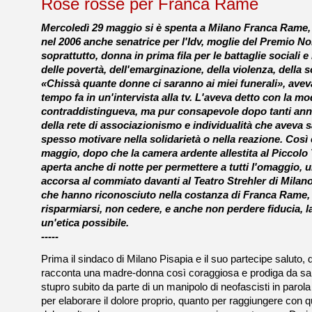
Rose rosse per Franca Rame
Mercoledì 29 maggio si è spenta a Milano Franca Rame, at
nel 2006 anche senatrice per l'Idv, moglie del Premio No
soprattutto, donna in prima fila per le battaglie sociali e i
delle povertà, dell'emarginazione, della violenza, della 
«Chissà quante donne ci saranno ai miei funerali», avev
tempo fa in un'intervista alla tv. L'aveva detto con la mo
contraddistingueva, ma pur consapevole dopo tanti anni s
della rete di associazionismo e individualità che aveva s
spesso motivare nella solidarietà o nella reazione. Così 
maggio, dopo che la camera ardente allestita al Piccolo 
aperta anche di notte per permettere a tutti l'omaggio, 
accorsa al commiato davanti al Teatro Strehler di Milano.
che hanno riconosciuto nella costanza di Franca Rame,
risparmiarsi, non cedere, e anche non perdere fiducia, l
un'etica possibile.
-----
Prima il sindaco di Milano Pisapia e il suo partecipe saluto
racconta una madre-donna così coraggiosa e prodiga da sap
stupro subito da parte di un manipolo di neofascisti in parola
per elaborare il dolore proprio, quanto per raggiungere con 