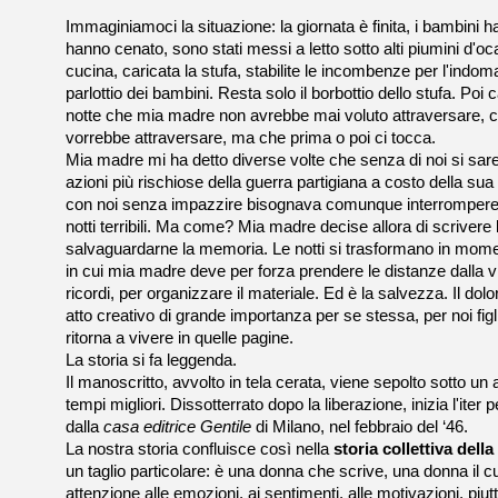
Immaginiamoci la situazione: la giornata è finita, i bambini ha
hanno cenato, sono stati messi a letto sotto alti piumini d'oca
cucina, caricata la stufa, stabilite le incombenze per l'indoma
parlottio dei bambini. Resta solo il borbottio dello stufa. Poi c
notte che mia madre non avrebbe mai voluto attraversare, c
vorrebbe attraversare, ma che prima o poi ci tocca.
Mia madre mi ha detto diverse volte che senza di noi si sare
azioni più rischiose della guerra partigiana a costo della su
con noi senza impazzire bisognava comunque interrompere 
notti terribili. Ma come? Mia madre decise allora di scrivere l
salvaguardarne la memoria. Le notti si trasformano in momen
in cui mia madre deve per forza prendere le distanze dalla vi
ricordi, per organizzare il materiale. Ed è la salvezza. Il dolo
atto creativo di grande importanza per se stessa, per noi fig
ritorna a vivere in quelle pagine.
La storia si fa leggenda.
Il manoscritto, avvolto in tela cerata, viene sepolto sotto un a
tempi migliori. Dissotterrato dopo la liberazione, inizia l'iter
dalla
casa editrice Gentile
di Milano, nel febbraio del ‘46.
La nostra storia confluisce così nella
storia collettiva dell
un taglio particolare: è una donna che scrive, una donna il c
attenzione alle emozioni, ai sentimenti, alle motivazioni, piutt