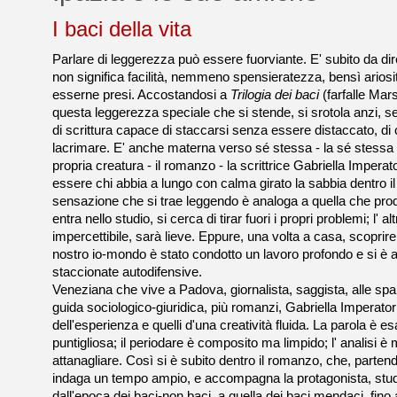
I baci della vita
Parlare di leggerezza può essere fuorviante. E' subito da di
non significa facilità, nemmeno spensieratezza, bensì ariosi
esserne presi. Accostandosi a
Trilogia dei baci
(farfalle Mars
questa leggerezza speciale che si stende, si srotola anzi, 
di scrittura capace di staccarsi senza essere distaccato, 
lacrimare. E' anche materna verso sé stessa - la sé stessa 
propria creatura - il romanzo - la scrittrice Gabriella Impera
essere chi abbia a lungo con calma girato la sabbia dentro il
sensazione che si trae leggendo è analoga a quella che pro
entra nello studio, si cerca di tirar fuori i propri problemi; l' a
impercettibile, sarà lieve. Eppure, una volta a casa, scopri
nostro io-mondo è stato condotto un lavoro profondo e si è an
staccionate autodifensive.
Veneziana che vive a Padova, giornalista, saggista, alle spalle
guida sociologico-giuridica, più romanzi, Gabriella Imperatori 
dell'esperienza e quelli d'una creatività fluida. La parola è e
puntigliosa; il periodare è composito ma limpido; l' analisi è
attanagliare. Così si è subito dentro il romanzo, che, parten
indaga un tempo ampio, e accompagna la protagonista, stude
dall'epoca dei baci-non baci, a quella dei baci mendaci, fino