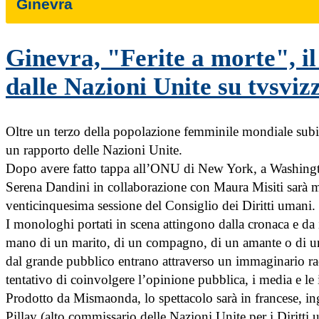
Ginevra
Ginevra, "Ferite a morte", i
dalle Nazioni Unite su tvsvizz
Oltre un terzo della popolazione femminile mondiale subis
un rapporto delle Nazioni Unite.
Dopo avere fatto tappa all’ONU di New York, a Washington
Serena Dandini in collaborazione con Maura Misiti sarà m
venticinquesima sessione del Consiglio dei Diritti umani.
I monologhi portati in scena attingono dalla cronaca e da 
mano di un marito, di un compagno, di un amante o di un 
dal grande pubblico entrano attraverso un immaginario rac
tentativo di coinvolgere l’opinione pubblica, i media e le i
Prodotto da Mismaonda, lo spettacolo sarà in francese, ingle
Pillay (alto commissario delle Nazioni Unite per i Diritti