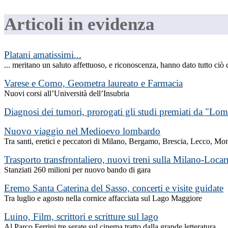
Articoli in evidenza
Platani amatissimi...
... meritano un saluto affettuoso, e riconoscenza, hanno dato tutto ciò c
Varese e Como, Geometra laureato e Farmacia
Nuovi corsi all’Università dell’Insubria
Diagnosi dei tumori, prorogati gli studi premiati da "Lom
Nuovo viaggio nel Medioevo lombardo
Tra santi, eretici e peccatori di Milano, Bergamo, Brescia, Lecco, Mo
Trasporto transfrontaliero, nuovi treni sulla Milano-Loca
Stanziati 260 milioni per nuovo bando di gara
Eremo Santa Caterina del Sasso, concerti e visite guidate
Tra luglio e agosto nella cornice affacciata sul Lago Maggiore
Luino, Film, scrittori e scritture sul lago
Al Parco Ferrini tre serate sul cinema tratto dalla grande letteratura