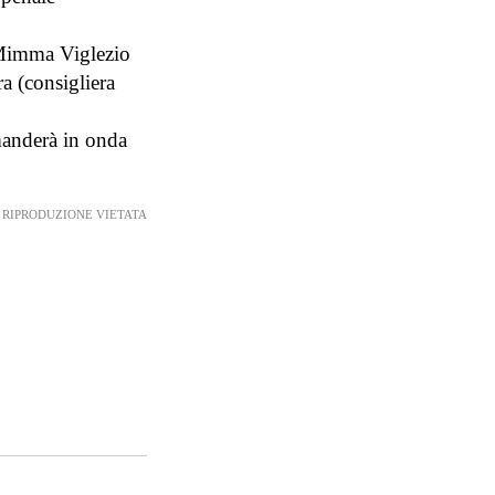
; Mimma Viglezio
ra (consigliera
 manderà in onda
RIPRODUZIONE VIETATA