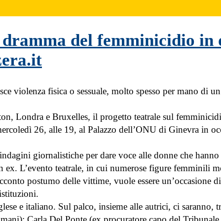
l dramma del femminicidio in 
era.it
ce violenza fisica o sessuale, molto spesso per mano di un
, Londra e Bruxelles, il progetto teatrale sul femminicidi
ercoledì 26, alle 19, al Palazzo dell’ONU di Ginevra in oc
indagini giornalistiche per dare voce alle donne che hanno 
ex. L’evento teatrale, in cui numerose figure femminili m
conto postumo delle vittime, vuole essere un’occasione di 
stituzioni.
se e italiano. Sul palco, insieme alle autrici, ci saranno, tr
 umani); Carla Del Ponte (ex procuratore capo del Tribunale