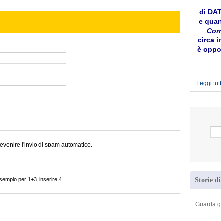
di DA
e quan
Corr
circa i
è oppor
Leggi tutt
evenire l'invio di spam automatico.
sempio per 1+3, inserire 4.
Storie d
Guarda g