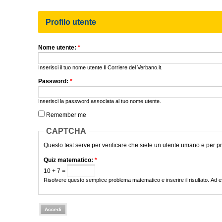
Profilo utente
Nome utente:
*
Inserisci il tuo nome utente Il Corriere del Verbano.it.
Password:
*
Inserisci la password associata al tuo nome utente.
Remember me
CAPTCHA
Questo test serve per verificare che siete un utente umano e per pr
Quiz matematico:
*
10 + 7 =
Risolvere questo semplice problema matematico e inserire il risultato. Ad e