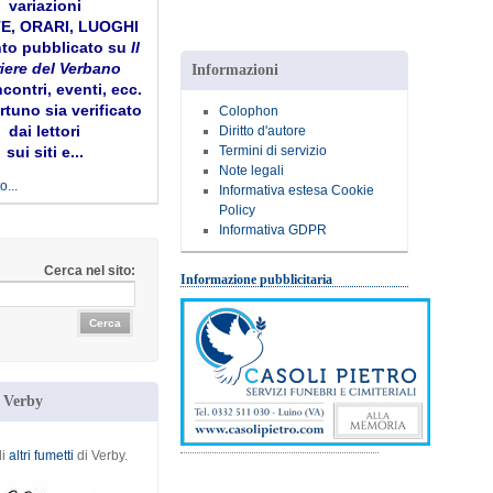
variazioni
TE, ORARI, LUOGHI
to pubblicato su
Il
iere del Verbano
Informazioni
ncontri, eventi, ecc.
tuno sia verificato
Colophon
dai lettori
Diritto d'autore
Termini di servizio
sui siti e...
Note legali
o...
Informativa estesa Cookie
Policy
Informativa GDPR
Cerca nel sito:
Informazione pubblicitaria
i Verby
li
altri fumetti
di Verby.