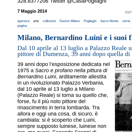
328.8377206 Twitter @CasaPogliaghi
7 Maggio 2014
RI
apertura
arte
collezioni
Duomo Milano
Pogliaghi
Sacro Monte
storia
pagina
Milano, Bernardino Luini e i suoi fi
Dal 10 aprile al 13 luglio a Palazzo Reale 
pittore di Dumenza, 39 anni dopo quella di
39 anni dopo l’esposizione dedicata nel
1975 a
Sacro e profano nella pittura di
Bernardino Luini
, arditamente allestita
in un rivoluzionato Palazzo Verbania,
dal 10 aprile al 13 luglio a Milano
(Palazzo Reale) si torna su quello che,
forse, fu il più noto pittore del
rinascimento in terra lombarda. Tra
allora e oggi una cosa, di sicuro, è
cambiata: si è scoperto che Luini,
sempre supposto luinese, luinese non