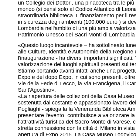
un Collegio dei Dottori, una pinacoteca tra le più 
mondo (si pensi solo al Codice Atlantico di Leon
straordinaria biblioteca. Il finanziamento per il r
in sicurezza degli ambienti (100.000 euro ) si de
Lombardia nell'ambito di una più ampia valorizza
Patrimonio Unesco dei Sacri Monti di Lombardi
«Questo luogo incantevole – ha sottolineato lune
alle Culture, Identità e Autonomie della Regione
l'inaugurazione - ha diversi importanti significati. 
valorizzazione dei luoghi spirituali presenti sul te
Stiamo portando avanti infatti anche una progettual
Expo e del dopo Expo, in cui sono presenti, oltre 
Vie della Fede di Lecco, la Via Francigena, il C
Sant'Agostino».
«La riapertura delle collezioni della Casa Museo
sostenuta dal costante e appassionato lavoro de
Pogliaghi - spiega la la Veneranda Biblioteca Am
presentare l'evento- contribuisce a valorizzare la 
l’attrattività turistica del Sacro Monte di Varese,
stretta connessione con la città di Milano in vist
apertura di Expo 2015. La Casa Museo Lodovico 