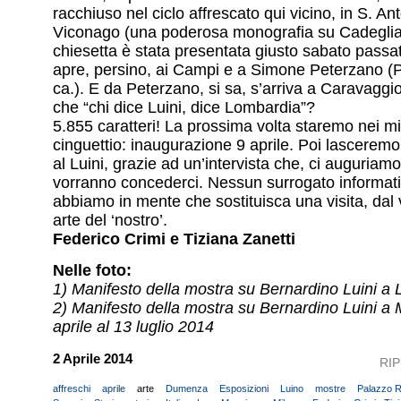
racchiuso nel ciclo affrescato qui vicino, in S. An
Viconago (una poderosa monografia su Cadeglia
chiesetta è stata presentata giusto sabato passat
apre, persino, ai Campi e a Simone Peterzano (
ca.). E da Peterzano, si sa, s’arriva a Caravaggi
che “chi dice Luini, dice Lombardia”?
5.855 caratteri! La prossima volta staremo nei mi
cinguettio: inaugurazione 9 aprile. Poi lascerem
al Luini, grazie ad un’intervista che, ci auguriamo,
vorranno concederci. Nessun surrogato informati
abbiamo in mente che sostituisca una visita, dal 
arte del ‘nostro’.
Federico Crimi e Tiziana Zanetti
Nelle foto:
1) Manifesto della mostra su Bernardino Luini a 
2) Manifesto della mostra su Bernardino Luini a 
aprile al 13 luglio 2014
2 Aprile 2014
RI
affreschi
aprile
arte
Dumenza
Esposizioni
Luino
mostre
Palazzo R