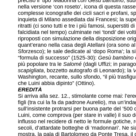
precisò il ‘tipo’
Madonna con Gesù bambino
, sub
nella versione ‘con roseto’, icona di questa rasse
complesse iconografie dei cicli sacri e profani, s
inquieta di Milano assediata dai Francesi; la sup
ritratti (ci sono tutti e tre i più famosi, superstiti
falcidiata nel tempo) culminate nei ‘tondi’ dei volt
riproposti con simulazione della disposizione orig
quant’erano nella casa degli Atellani (ora sono al
Sforzesco); le sale dedicate al ‘dopo Roma’; la si
“formula di successo” (1525-30):
Gesù bambino c
più popolare tra le
Salomé
(dagli Uffizi; in para
scapigliata
, bozzetto autografo di Leonardo); la
V
Washington, recante, sullo sfondo, “il più trasfi
che Luini abbia dipinto” (Ottino).
EREDITÀ
Si arriva alla sez. 12., stimolante come mai: l’ere
figli (tra cui la fa da padrone Aurelio), ma un’ind
sull’insistente protrarsi per buona parte del ’500 d
Luini, come comprova (per stare in valle) il suo 
influsso nel recidere di netto le formule gotiche, r
secoli, d’attardate botteghe di ‘madonnari’. Ne si
mostra, la pala di Bartolomeo da Ponte Tresa, il 