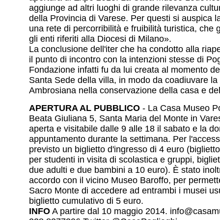
aggiunge ad altri luoghi di grande rilevanza cultu
della Provincia di Varese. Per questi si auspica la
una rete di percorribilità e fruibilità turistica, che
gli enti riferiti alla Diocesi di Milano».
La conclusione dell'iter che ha condotto alla riap
il punto di incontro con la intenzioni stesse di Po
Fondazione infatti fu da lui creata al momento de
Santa Sede della villa, in modo da coadiuvare la 
Ambrosiana nella conservazione della casa e dell
APERTURA AL PUBBLICO
- La Casa Museo Po
Beata Giuliana 5, Santa Maria del Monte in Vares
aperta e visitabile dalle 9 alle 18 il sabato e la 
appuntamento durante la settimana. Per l'accesso
previsto un biglietto d'ingresso di 4 euro (bigliett
per studenti in visita di scolastica e gruppi, biglie
due adulti e due bambini a 10 euro). È stato inolt
accordo con il vicino Museo Baroffo, per permetter
Sacro Monte di accedere ad entrambi i musei us
biglietto cumulativo di 5 euro.
INFO
A partire dal 10 maggio 2014. info@casamu