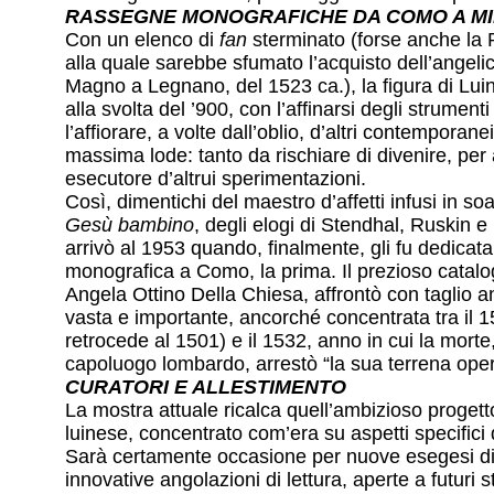
RASSEGNE MONOGRAFICHE DA COMO A M
Con un elenco di
fan
sterminato (forse anche la R
alla quale sarebbe sfumato l’acquisto dell’angelic
Magno a Legnano, del 1523 ca.), la figura di Luin
alla svolta del ’900, con l’affinarsi degli strumenti 
l’affiorare, a volte dall’oblio, d’altri contemporane
massima lode: tanto da rischiare di divenire, per 
esecutore d’altrui sperimentazioni.
Così, dimentichi del maestro d’affetti infusi in so
Gesù bambino
, degli elogi di Stendhal, Ruskin e 
arrivò al 1953 quando, finalmente, gli fu dedica
monografica a Como, la prima. Il prezioso catalo
Angela Ottino Della Chiesa, affrontò con taglio a
vasta e importante, ancorché concentrata tra il 1
retrocede al 1501) e il 1532, anno in cui la morte,
capoluogo lombardo, arrestò “la sua terrena oper
CURATORI E ALLESTIMENTO
La mostra attuale ricalca quell’ambizioso progett
luinese, concentrato com’era su aspetti specifici d
Sarà certamente occasione per nuove esegesi di 
innovative angolazioni di lettura, aperte a futuri s