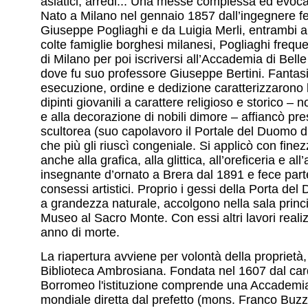
asiatici, arredi... Una messe complessa ed evoca
Nato a Milano nel gennaio 1857 dall’ingegnere fe
Giuseppe Pogliaghi e da Luigia Merli, entrambi a
colte famiglie borghesi milanesi, Pogliaghi freque
di Milano per poi iscriversi all’Accademia di Belle 
dove fu suo professore Giuseppe Bertini. Fantasia,
esecuzione, ordine e dedizione caratterizzarono 
dipinti giovanili a carattere religioso e storico – 
e alla decorazione di nobili dimore – affiancò pr
scultorea (suo capolavoro il Portale del Duomo d
che più gli riuscì congeniale. Si applicò con fin
anche alla grafica, alla glittica, all’oreficeria e all
insegnante d’ornato a Brera dal 1891 e fece parte
consessi artistici. Proprio i gessi della Porta de
a grandezza naturale, accolgono nella sala princ
Museo al Sacro Monte. Con essi altri lavori realiz
anno di morte.
La riapertura avviene per volontà della propriet
Biblioteca Ambrosiana. Fondata nel 1607 dal car
Borromeo l'istituzione comprende una Accademia d
mondiale diretta dal prefetto (mons. Franco Buzz