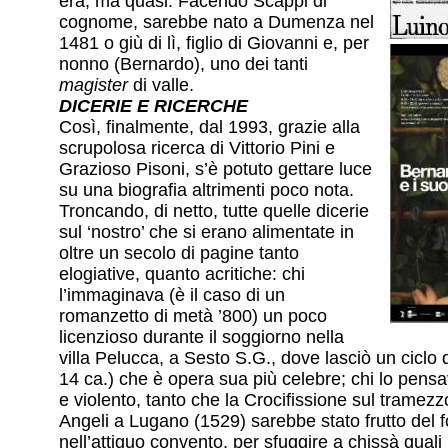
era, ma quasi. Facendo Scappi di
cognome, sarebbe nato a Dumenza nel
1481 o giù di lì, figlio di Giovanni e, per
nonno (Bernardo), uno dei tanti
magister
di valle.
DICERIE E RICERCHE
Così, finalmente, dal 1993, grazie alla
scrupolosa ricerca di Vittorio Pini e
Grazioso Pisoni, s’è potuto gettare luce
su una biografia altrimenti poco nota.
Troncando, di netto, tutte quelle dicerie
sul ‘nostro’ che si erano alimentate in
oltre un secolo di pagine tanto
elogiative, quanto acritiche: chi
l’immaginava (è il caso di un
romanzetto di metà ’800) un poco
licenzioso durante il soggiorno nella
villa Pelucca, a Sesto S.G., dove lasciò un ciclo 
14 ca.) che è opera sua più celebre; chi lo pens
e violento, tanto che la Crocifissione sul tramezz
Angeli a Lugano (1529) sarebbe stato frutto del fo
nell’attiguo convento, per sfuggire a chissà quali 