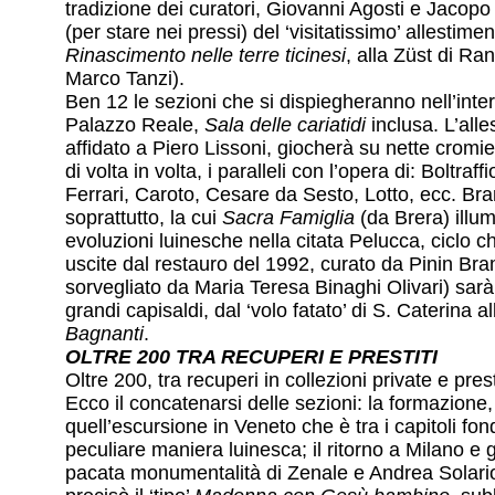
tradizione dei curatori, Giovanni Agosti e Jacopo
(per stare nei pressi) del ‘visitatissimo’ allestime
Rinascimento nelle terre ticinesi
, alla Züst di Ra
Marco Tanzi).
Ben 12 le sezioni che si dispiegheranno nell’inte
Palazzo Reale,
Sala delle cariatidi
inclusa. L’alle
affidato a Piero Lissoni, giocherà su nette cromi
di volta in volta, i paralleli con l’opera di: Boltra
Ferrari, Caroto, Cesare da Sesto, Lotto, ecc. Br
soprattutto, la cui
Sacra Famiglia
(da Brera) illum
evoluzioni luinesche nella citata Pelucca, ciclo c
uscite dal restauro del 1992, curato da Pinin Bra
sorvegliato da Maria Teresa Binaghi Olivari) sarà
grandi capisaldi, dal ‘volo fatato’ di S. Caterina al
Bagnanti
.
OLTRE 200 TRA RECUPERI E PRESTITI
Oltre 200, tra recuperi in collezioni private e prest
Ecco il concatenarsi delle sezioni: la formazione
quell’escursione in Veneto che è tra i capitoli fon
peculiare maniera luinesca; il ritorno a Milano e gl
pacata monumentalità di Zenale e Andrea Solario