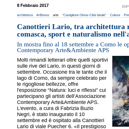
8 Febbraio 2017
RI
architettura
ArtBonus
arte
“Castiglione Olona–Città Ideale”
Cultura
Pri
Canottieri Lario, tra architettura 
comasca, sport e naturalismo nell'
In mostra fino al 18 settembre a Como le op
Contemporary Arte&Ambiente APS
Molti rimandi letterari oltre quelli sportivi
sulle rive del Lario, in questi giorni di
settembre. Occasione tra le tante che il
lago di Como, da sempre celebrato per
le rigogliose bellezze, offre
l'esposizione “Natura: luci e riflessi” cui
partecipano gli artisti dell’Associazione
Contemporary Arte&Ambiente APS.
L'evento, a cura di Fabrizia Buzio
Negri, è stato inaugurato il 10
settembre ed è ospitato alla Canottieri
Lario di viale Puecher 6. «Il prestigioso