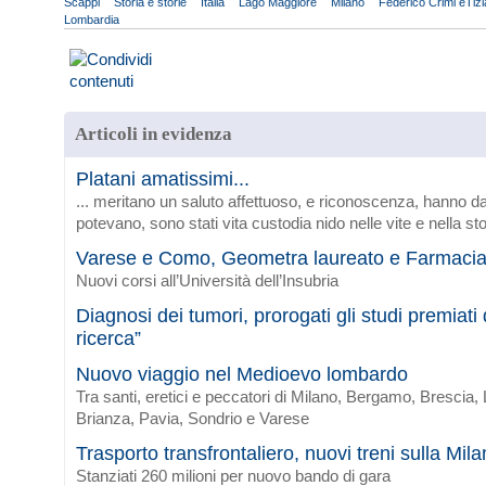
Scappi
Storia e storie
Italia
Lago Maggiore
Milano
Federico Crimi eTizi
Lombardia
Articoli in evidenza
Platani amatissimi...
... meritano un saluto affettuoso, e riconoscenza, hanno da
potevano, sono stati vita custodia nido nelle vite e nella sto
Varese e Como, Geometra laureato e Farmaci
Nuovi corsi all’Università dell’Insubria
Diagnosi dei tumori, prorogati gli studi premiat
ricerca”
Nuovo viaggio nel Medioevo lombardo
Tra santi, eretici e peccatori di Milano, Bergamo, Brescia
Brianza, Pavia, Sondrio e Varese
Trasporto transfrontaliero, nuovi treni sulla Mi
Stanziati 260 milioni per nuovo bando di gara