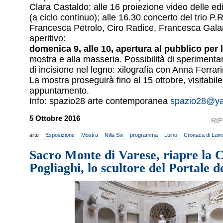
Clara Castaldo; alle 16 proiezione video delle e
(a ciclo continuo); alle 16.30 concerto del trio P
Francesca Petrolo, Ciro Radice, Francesca Galan
aperitivo:
domenica 9, alle 10, apertura al pubblico per l
mostra e alla masseria. Possibilità di sperimentar
di incisione nel legno: xilografia con Anna Ferrari
La mostra proseguirà fino al 15 ottobre, visitabil
appuntamento.
Info: spazio28 arte contemporanea
spazio28@ya
5 Ottobre 2016
RI
arte
Esposizione
Mostra
Nilla Six
programma
Luino
Cronaca di Luin
Sacro Monte di Varese, riapre la
Pogliaghi, lo scultore del Portale