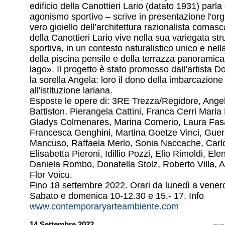
edificio della Canottieri Lario (datato 1931) parla 
agonismo sportivo – scrive in presentazione l'or
vero gioiello dell’architettura razionalista comas
della Canottieri Lario vive nella sua variegata str
sportiva, in un contesto naturalistico unico e nel
della piscina pensile e della terrazza panoramica 
lago». Il progetto è stato promosso dall’artista D
la sorella Angela: loro il dono della imbarcazion
all'istituzione lariana.
Esposte le opere di: 3RE Trezza/Regidore, Angelo 
Battiston, Pierangela Cattini, Franca Cerri Maria 
Gladys Colmenares, Marina Comerio, Laura Fas
Francesca Genghini, Martina Goetze Vinci, Gue
Mancuso, Raffaela Merlo, Sonia Naccache, Carl
Elisabetta Pieroni, Idillio Pozzi, Elio Rimoldi, Ele
Daniela Rombo, Donatella Stolz, Roberto Villa, 
Flor Voicu.
Fino 18 settembre 2022. Orari da lunedì a venerdì
Sabato e domenica 10-12.30 e 15.- 17. Info
www.contemporaryarteambiente.com
14 Settembre 2022