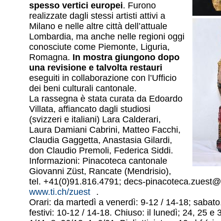
spesso vertici europei
. Furono
realizzate dagli stessi artisti attivi a
Milano e nelle altre città dell’attuale
Lombardia, ma anche nelle regioni oggi
conosciute come Piemonte, Liguria,
Romagna.
In mostra giungono dopo
una revisione e talvolta restauri
eseguiti in collaborazione con l’Ufficio
dei beni culturali cantonale.
La rassegna è stata curata da Edoardo
Villata, affiancato dagli studiosi
(svizzeri e italiani) Lara Calderari,
Laura Damiani Cabrini, Matteo Facchi,
Claudia Gaggetta, Anastasia Gilardi,
don Claudio Premoli, Federica Siddi.
Informazioni: Pinacoteca cantonale
Giovanni Züst, Rancate (Mendrisio),
tel. +41(0)91.816.4791; decs-pinacoteca.zuest@t
www.ti.ch/zuest
.
Orari: da martedì a venerdì: 9-12 / 14-18; sabat
festivi: 10-12 / 14-18. Chiuso: il lunedì; 24, 25 e 