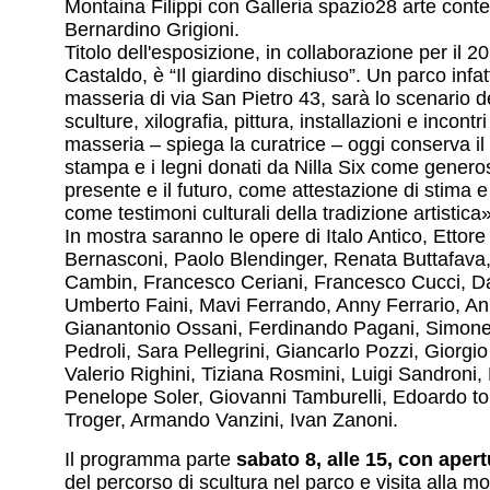
Montaina Filippi con Galleria spazio28 arte con
Bernardino Grigioni.
Titolo dell'esposizione, in collaborazione per il 
Castaldo, è “Il giardino dischiuso”. Un parco infatt
masseria di via San Pietro 43, sarà lo scenario del
sculture, xilografia, pittura, installazioni e incontr
masseria – spiega la curatrice – oggi conserva il
stampa e i legni donati da Nilla Six come generoso
presente e il futuro, come attestazione di stima e
come testimoni culturali della tradizione artistica»
In mostra saranno le opere di Italo Antico, Ettore
Bernasconi, Paolo Blendinger, Renata Buttafava
Cambin, Francesco Ceriani, Francesco Cucci, Da
Umberto Faini, Mavi Ferrando, Anny Ferrario, Ann
Gianantonio Ossani, Ferdinando Pagani, Simone 
Pedroli, Sara Pellegrini, Giancarlo Pozzi, Giorgio
Valerio Righini, Tiziana Rosmini, Luigi Sandroni,
Penelope Soler, Giovanni Tamburelli, Edoardo tole
Troger, Armando Vanzini, Ivan Zanoni.
Il programma parte
sabato 8, alle 15, con aper
del percorso di scultura nel parco e visita alla m