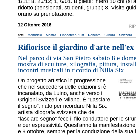
1/11; 8, 26/12; 1, 6/01. Biglietti: intero 10 chf (si
ridotto (pensionati, studenti, gruppi) 8. Visite gu
orario su prenotazione.
12 Ottobre 2016
RI
arte
Mendrisio
Mostra
Pinacoteca Züst
Rancate
Cultura
Svizzera
Rifiorisce il giardino d'arte nell'e
Nel parco di via San Pietro sabato 8 e dome
mostra di sculture, xilografia, pittura, instal
incontri musicali in ricordo di Nilla Six
Un progetto artistico in progressione
che nel succedersi delle edizioni si è
incanalato, da Luino, anche verso i
Grigioni Svizzeri e Milano. È “Lasciare
il segno”, nato per ricordare Nilla Six,
artista xilografa svizzera che del
“lasciare segno” fece il filo conduttore per lo st
e per espressività. Quest'anno la manifestazione r
e 9 ottobre, sempre per la conduzione della sua 