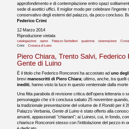
approfondimento e di contemplazione entro spazi solitamen
sede di asettici uffici. Il miglior modo per celebrare l’ingente 
conservativo degli esterni del palazzo, da poco concluso. Bu
Federico Crimi
12 Marzo 2014
Riproduzione vietata
catalogazione
opere
Palazzo Serbelloni
quadreria
sistemazione
Crona
Crimi
Cronaca di Luino
Piero Chiara, Trento Salvi, Federico
Gente di Luino
È il titolo che Federico Roncoroni ha accostato ad
uno degli
brevi
manoscritti di Piero Chiara
; ultimo, anche, tra quelli 
inediti
, hanno visto la luce in questo ventennale dalla morte d
Una fitta parabola di revisione critica dell'opera letteraria o 
personaggio che s'è conclusa sabato 25 novembre quando, i
la tradizionale presentazione del volume de
Il Rondò
per il 
Palazzo Verbania,
Gente di Luino
è stato offerto alla conosce
amanti, appassionati "chiariani"; ai Luinesi, cui, in fondo, c
chiarisce Roncoroni stesso con l'intitolazione del pezzo in o
è dedicato.