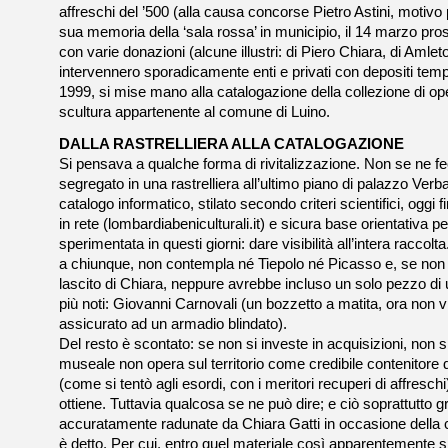
affreschi del ’500 (alla causa concorse Pietro Astini, motivo pe
sua memoria della ‘sala rossa’ in municipio, il 14 marzo pro
con varie donazioni (alcune illustri: di Piero Chiara, di Amle
intervennero sporadicamente enti e privati con depositi tempo
1999, si mise mano alla catalogazione della collezione di oper
scultura appartenente al comune di Luino.
DALLA RASTRELLIERA ALLA CATALOGAZIONE
Si pensava a qualche forma di rivitalizzazione. Non se ne fe
segregato in una rastrelliera all’ultimo piano di palazzo Verb
catalogo informatico, stilato secondo criteri scientifici, oggi 
in rete (lombardiabeniculturali.it) e sicura base orientativa p
sperimentata in questi giorni: dare visibilità all’intera raccolt
a chiunque, non contempla né Tiepolo né Picasso e, se non f
lascito di Chiara, neppure avrebbe incluso un solo pezzo di un
più noti: Giovanni Carnovali (un bozzetto a matita, ora non v
assicurato ad un armadio blindato).
Del resto è scontato: se non si investe in acquisizioni, non s
museale non opera sul territorio come credibile contenitore 
(come si tentò agli esordi, con i meritori recuperi di affresch
ottiene. Tuttavia qualcosa se ne può dire; e ciò soprattutto gr
accuratamente radunate da Chiara Gatti in occasione della c
è detto. Per cui, entro quel materiale così apparentemente s