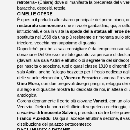
retroterra» (Chiara) dove si manifesta la precarietà del viver
baracche, depositi, tettoie.
CIMELI E OPERE
È questo il preludio allo sbarco principale del primo piano, do
restaurato cannoncino
che si vuole garibaldino; qui, a raff
istituzionali, è ora in vista
la spada della statua all’‘eroe d
sostituita nel 1968 da una più resistente e rimontata sullo s
tricolore, vecchia non sappiamo di quanto.
Dopodiché, poiché la sala consigliare è da tempo consacrata
donazione Del Grosso, è stato giocoforza pensare di dedicare
(davanti alla sala Astini e all’ufficio di segreteria del sindaco) a
per nascita o adozione, tutti o quasi classe 1910 e dintorni:
sala Astini, anche l’allegro bozzetto per il fregio dedicato agl
delle scuole elementari),
Vicenzo Ferrario
e ancora Prevost
Gino Moro
, con due pregevoli disegni parigini, retaggio dei
sul lago e di qualche mostra lui dedicata da noi, in attesa d
antologica.
Corona degnamente il certo più giovane
Vanetti
, con un oli
Venezia. Dietro la porta dell’ufficio di segreteria occhieggia,
contadina
di
Innocente Salvini
, preceduta da tre belle prove
Franco Puxeddu
. Da qui si accede all’ultima sezione, il vas
distribuzione del palazzo settecentesco.