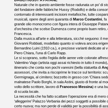
DAGLI HUSSY A PATANE'
Naturale che in questo ambiente fosse radunata un po’ di storia:
del fondatore delle fabbriche Hussy (Rodolfo) e della consorte
contornato di interessanti incisioni metafisiche, tutte cospar
musicali, opere degli anni quaranta di
Marco Costantini
, fa
grande olio monocromo con figura intera di Giuseppe Patanè,
d’orchestra che scelse Dumenza come proprio buen retiro, do
Francesca.
Dalla musica all’arte e alla letteratura, sicché seguono: il m
Giovanni Robbiati, modellato quanto si voleva ancora erig
Bernardino Luini (1910 ca.), e preziose varianti dedicate al vo
Piero Chiara, l’una di Carlo Rapp.
Le si scoprano, sotto l’egida delle aeree vele colorate affres
Valentino Vago (artista oggi assai richiesto in tutto il mondo)
itinerario che conta non pochi varesini (bella statuetta di
Ang
assessori, che invita a riscoprirne le tracce sul territorio: sc
Germignaga, al cimitero; bozzetto in gesso con ‘Chiara sedut
malnatese Paolo Borghi, in sala Astini, giusto di fronte al mod
volto dello scrittore, lavoro di
Francesco Messina
) e una b
di scuola locale.
La necessità che ha fatto scattare l’operazione era di mero o
‘alleggerire’ Palazzo Verbania dei pezzi soggetti a possibile
certo nuova; ma non perde di validità per la possibilità di a