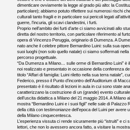
dimenticare ovviamente la legge al grado più alto: la Costituzi
particolare); abbiamo potuto riflettere sui numerosi rischi ch
culturali tanto fragili e in particolare sui pericoli legati all’attiv
guerre, l’incuria, gli scavi clandestini, i furti.
Proprio nell’ambito dei furti d’arte ci siamo avvicinati allo s
diretta del nostro territorio, con particolare riferimento al fu
opera di Vincenzo Peruggia, originario di Dumenza. A Dumen
nato anche il celebre pittore Bernardino Luini: sulla sua ope
suoi luoghi (non solo quello natale) ci siamo soffermati nell
percorso progettuale.
“Da Dumenza a Milano… sulle orme di Bernardino Luini” è il tit
noi realizzato e presentato in occasione della conferenza de
titolo “Affari di famiglia: Luini riletto nella sua terra natale”, 
Federico, presso il Punto d’incontro dell’Auditorium di Macca
presentato è il risultato di lezioni in aula in cui sono state an
caratterizzano la costruzione di un (grande) evento culturale
dell’uscita didattica a Milano del 21 maggio 2014. A Milano a
mostra “Bernardino Luini e i suoi figli” nelle sale di Palazzo R
della città con testimonianze dell’epoca del Luini per avere 
della Milano cinquecentesca.
L’esperienza vissuta ci rende sicuramente più “istruiti” e ci s
lettori, che non lo avessero ancora fatto, a visitare la mostra 