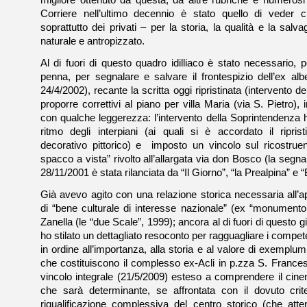
migliore ottenuto da questa, da altre rubriche e numerosi 
Corriere nell’ultimo decennio è stato quello di veder c
soprattutto dei privati – per la storia, la qualità e la sal
naturale e antropizzato.
Al di fuori di questo quadro idilliaco è stato necessario, 
penna, per segnalare e salvare il frontespizio dell’ex a
24/4/2002), recante la scritta oggi ripristinata (intervento d
proporre correttivi al piano per villa Maria (via S. Pietro),
con qualche leggerezza: l’intervento della Soprintendenza ha
ritmo degli interpiani (ai quali si è accordato il ripris
decorativo pittorico) e imposto un vincolo sul ricostrue
spacco a vista” rivolto all’allargata via don Bosco (la segn
28/11/2001 è stata rilanciata da “Il Giorno”, “la Prealpina” e “Be
Già avevo agito con una relazione storica necessaria all’a
di “bene culturale di interesse nazionale” (ex “monumento
Zanella (le “due Scale”, 1999); ancora al di fuori di questo 
ho stilato un dettagliato resoconto per ragguagliare i compete
in ordine all’importanza, alla storia e al valore di exemplum 
che costituiscono il complesso ex-Acli in p.zza S. France
vincolo integrale (21/5/2009) esteso a comprendere il cine
che sarà determinante, se affrontata con il dovuto crit
riqualificazione complessiva del centro storico (che at