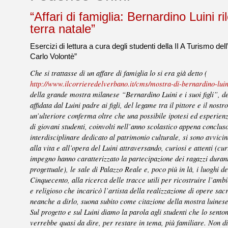
“Affari di famiglia: Bernardino Luini ri
terra natale”
Esercizi di lettura a cura degli studenti della II A Turismo dell
Carlo Volontè”
Che si trattasse di un affare di famiglia lo si era già detto (
http://www.ilcorrieredelverbano.it/cms/mostra-di-bernardino-luin
della grande mostra milanese “Bernardino Luini e i suoi figli”, d
affidata dal Luini padre ai figli, del legame tra il pittore e il nost
un’ulteriore conferma oltre che una possibile ipotesi ed esperienz
di giovani studenti, coinvolti nell’anno scolastico appena concluso
interdisciplinare dedicato al patrimonio culturale, si sono avvicina
alla vita e all’opera del Luini attraversando, curiosi e attenti (cur
impegno hanno caratterizzato la partecipazione dei ragazzi duran
progettuale), le sale di Palazzo Reale e, poco più in là, i luoghi d
Cinquecento, alla ricerca delle tracce utili per ricostruire l’ambi
e religioso che incaricò l’artista della realizzazione di opere sac
neanche a dirlo, suona subito come citazione della mostra luinese
Sul progetto e sul Luini diamo la parola agli studenti che lo sento
verrebbe quasi da dire, per restare in tema, più familiare. Non d