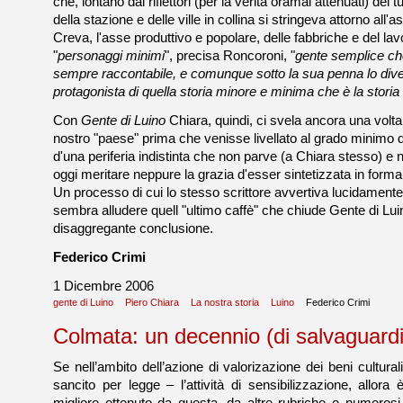
che, lontano dai riflettori (per la verità oramai attenuati) del t
della stazione e delle ville in collina si stringeva attorno all'
Creva, l'asse produttivo e popolare, delle fabbriche e del lav
"
personaggi minimi
", precisa Roncoroni, "
gente semplice ch
sempre raccontabile, e comunque sotto la sua penna lo div
protagonista di quella storia minore e minima che è la storia
Con
Gente di Luino
Chiara, quindi, ci svela ancora una volta i
nostro "paese" prima che venisse livellato al grado minimo
d'una periferia indistinta che non parve (a Chiara stesso) e
oggi meritare neppure la grazia d'esser sintetizzata in forma
Un processo di cui lo stesso scrittore avvertiva lucidamente g
sembra alludere quell "ultimo caffè" che chiude Gente di Luino
disaggregante conclusione.
Federico Crimi
1 Dicembre 2006
gente di Luino
Piero Chiara
La nostra storia
Luino
Federico Crimi
Colmata: un decennio (di salvaguardi
Se nell’ambito dell’azione di valorizazione dei beni cultu
sancito per legge – l’attività di sensibilizzazione, allora 