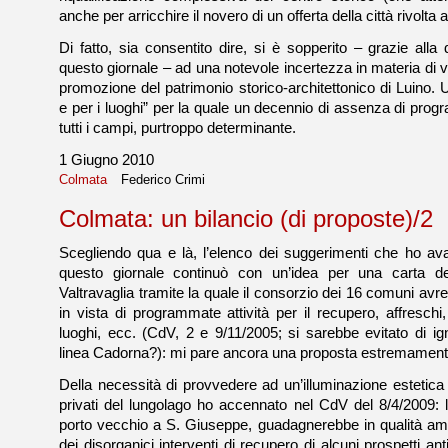
anche per arricchire il novero di un offerta della città rivolta ag
Di fatto, sia consentito dire, si è sopperito – grazie alla d
questo giornale – ad una notevole incertezza in materia di v
promozione del patrimonio storico-architettonico di Luino. U
e per i luoghi” per la quale un decennio di assenza di prog
tutti i campi, purtroppo determinante.
1 Giugno 2010
Colmata
Federico Crimi
Colmata: un bilancio (di proposte)/2
Scegliendo qua e là, l’elenco dei suggerimenti che ho ava
questo giornale continuò con un’idea per una carta dei
Valtravaglia tramite la quale il consorzio dei 16 comuni avre
in vista di programmate attività per il recupero, affreschi,
luoghi, ecc. (CdV, 2 e 9/11/2005; si sarebbe evitato di ign
linea Cadorna?): mi pare ancora una proposta estremamente
Della necessità di provvedere ad un’illuminazione estetica d
privati del lungolago ho accennato nel CdV del 8/4/2009: la
porto vecchio a S. Giuseppe, guadagnerebbe in qualità amb
dei disorganici interventi di recupero di alcuni prospetti 