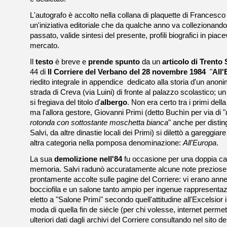
L'autografo è accolto nella collana di plaquette di Francesco
un'iniziativa editoriale che da qualche anno va collezionan
passato, valide sintesi del presente, profili biografici in piace
mercato.
Il
testo
è breve e
prende spunto
da un
articolo di Trento 
44 di
Il Corriere del Verbano del 28 novembre 1984
­ "
All
riedito integrale in appendice ­ dedicato alla storia d'un ano
strada di Creva (via Luini) di fronte al palazzo scolastico; u
si fregiava del titolo d'
albergo
. Non era certo tra i primi dell
ma l'allora gestore, Giovanni Primi (detto Buchìn per via di "
rotonda con sottostante moschetta bianca
" anche per disti
Salvi, da altre dinastie locali dei Primi) si dilettò a gareggia
altra categoria nella pomposa denominazione:
All'Europa
.
La sua
demolizione
nell'84
fu occasione per una doppia cava
memoria. Salvi radunò accuratamente alcune note preziose s
prontamente accolte sulle pagine del Corriere: vi erano anness
bocciofila e un salone tanto ampio per ingenue rappresentazio
eletto a "Salone Primi" secondo quell'attitudine all'Excelsior 
moda di quella fin de siècle (per chi volesse, internet permet
ulteriori dati dagli archivi del Corriere consultando nel sito de