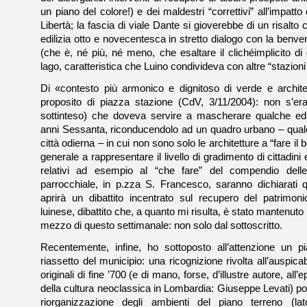
un piano del colore!) e dei maldestri “correttivi” all’impatto
Libertà; la fascia di viale Dante si gioverebbe di un risalto 
edilizia otto e novecentesca in stretto dialogo con la benve
(che è, né più, né meno, che esaltare il clichéimplicito di
lago, caratteristica che Luino condivideva con altre “stazioni
Di «contesto più armonico e dignitoso di verde e archite
proposito di piazza stazione (CdV, 3/11/2004): non s’er
sottinteso) che doveva servire a mascherare qualche edifi
anni Sessanta, riconducendolo ad un quadro urbano – qualc
città odierna – in cui non sono solo le architetture a “fare il b
generale a rappresentare il livello di gradimento di cittadini e 
relativi ad esempio al “che fare” del compendio del
parrocchiale, in p.zza S. Francesco, saranno dichiarati q
aprirà un dibattito incentrato sul recupero del patrimonio
luinese, dibattito che, a quanto mi risulta, è stato mantenuto
mezzo di questo settimanale: non solo dal sottoscritto.
Recentemente, infine, ho sottoposto all’attenzione un 
riassetto del municipio: una ricognizione rivolta all’auspicab
originali di fine ’700 (e di mano, forse, d’illustre autore, al
della cultura neoclassica in Lombardia: Giuseppe Levati) p
riorganizzazione degli ambienti del piano terreno (lat