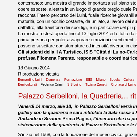
conterraneo: una mostra di grande importanza sul piano stor
opere esposte, allestita in un luogo di grande pregio quale 
racconta l’intero percorso del Luini, “dalle ricerche giovanili a
maturità, con un occhio costante, da un lato, al lavoro dei 
dall’altro, alla traiettoria dei suoi figli, e in particolare del più 
La mostra resterà aperta fino al 13 luglio 2014 ed è tutta da 
prima persona per poter assaporare emozioni e sentimenti che
possono suscitare con sfumature ed intensità diverse in cia
Gli studenti della II A Turistico, ISIS “Città di Luino-Car
prof.ssa Filomena Parente, responsabile e coordinatric
18 Giugno 2014
Riproduzione vietata
Bernardino Luini
Dumenza
Formazione
ISIS
Milano
Scuola
Cultura
Beni culturali
Federico Crimi
ISIS Luino
Tiziana Zanetti
Cronaca di Luino
Palazzo Serbelloni, la Quadreria... ri
Venerdì 14 marzo, alle 18, in Palazzo Serbelloni verrà 
gallery con la quadreria e sarà intitolata la Sala rossa a 
Andando in Sezione
Prima Pagina
, l'itinerario che ha po
sistemazione della quadreria di Palazzo Serbelloni e le t
S’iniziò nel 1968, con la fondazione del museo civico, grazie