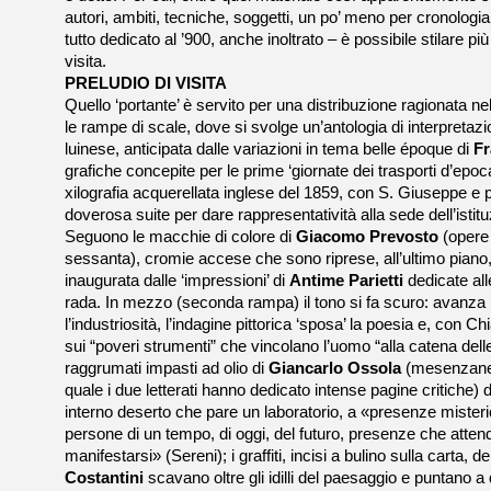
autori, ambiti, tecniche, soggetti, un po’ meno per cronolog
tutto dedicato al ’900, anche inoltrato – è possibile stilare più 
visita.
PRELUDIO DI VISITA
Quello ‘portante’ è servito per una distribuzione ragionata ne
le rampe di scale, dove si svolge un’antologia di interpretaz
luinese, anticipata dalle variazioni in tema belle époque di
F
grafiche concepite per le prime ‘giornate dei trasporti d’epoca
xilografia acquerellata inglese del 1859, con S. Giuseppe e p
doverosa suite per dare rappresentatività alla sede dell’istitu
Seguono le macchie di colore di
Giacomo Prevosto
(opere 
sessanta), cromie accese che sono riprese, all’ultimo piano, 
inaugurata dalle ‘impressioni’ di
Antime Parietti
dedicate all
rada. In mezzo (seconda rampa) il tono si fa scuro: avanza 
l’industriosità, l’indagine pittorica ‘sposa’ la poesia e, con C
sui “poveri strumenti” che vincolano l’uomo “alla catena delle
raggrumati impasti ad olio di
Giancarlo Ossola
(mesenzanes
quale i due letterati hanno dedicato intense pagine critiche) 
interno deserto che pare un laboratorio, a «presenze misteri
persone di un tempo, di oggi, del futuro, presenze che atte
manifestarsi» (Sereni); i graffiti, incisi a bulino sulla carta, 
Costantini
scavano oltre gli idilli del paesaggio e puntano 