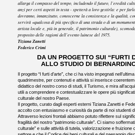
allarga il compasso del tempo, includendo il futuro, l’eredità cul
anzi per certi aspetti in testa - spetterà a loro gestirla: e per far
dovranno, innanzitutto, conoscerne la consistenza e la qualità, co
servirà «qualcosa di più specifico di una strada o di un monumen
artista locale e, più in generale, il patrimonio culturale), scomo
proposito delle ragioni dell’evento luinese del 1975.
Tiziana Zanetti
Federico Crimi
DA UN PROGETTO SUI “FURTI 
ALLO STUDIO DI BERNARDINO
Il progetto “I furti d’arte”, che ci ha visto impegnati nell’ulti
quadrimestre, per contenuti e attività si inserisce coerentemen
didattico del nostro corso di studi, il Turismo, e mira all’acqu
utili a comprendere e contestualizzare le opere più significat
culturale del nostro Paese.
Il progetto, curato dagli esperti esterni Tiziana Zanetti e Fed
accolto con entusiasmo e curiosità da parte di noi studenti d
Attraverso lezioni frontali abbiamo potuto riflettere sul signifi
fragilità del nostro “patrimonio culturale”. Ci siamo soffermat
culturale” e sulle attività di tutela, valorizzazione e fruizione
settore e che il Codice dei beni culturali e del paesaggio dis