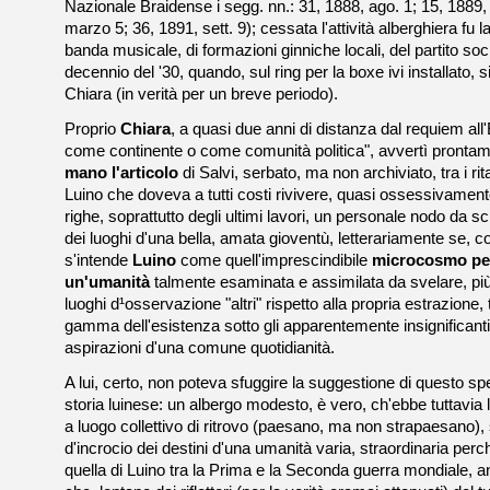
Nazionale Braidense i segg. nn.: 31, 1888, ago. 1; 15, 1889, 
marzo 5; 36, 1891, sett. 9); cessata l'attività alberghiera fu la
banda musicale, di formazioni ginniche locali, del partito socia
decennio del '30, quando, sul ring per la boxe ivi installato, 
Chiara (in verità per un breve periodo).
Proprio
Chiara
, a quasi due anni di distanza dal requiem all
come continente o come comunità politica", avvertì pronta
mano
l'articolo
di Salvi, serbato, ma non archiviato, tra i rita
Luino che doveva a tutti costi rivivere, quasi ossessivamente
righe, soprattutto degli ultimi lavori, un personale nodo da sc
dei luoghi d'una bella, amata gioventù, letterariamente se,
s'intende
Luino
come quell'imprescindibile
microcosmo pe
un'umanità
talmente esaminata e assimilata da svelare, pi
luoghi d¹osservazione "altri" rispetto alla propria estrazione,
gamma dell'esistenza sotto gli apparentemente insignificanti 
aspirazioni d'una comune quotidianità.
A lui, certo, non poteva sfuggire la suggestione di questo s
storia luinese: un albergo modesto, è vero, ch'ebbe tuttavia 
a luogo collettivo di ritrovo (paesano, ma non strapaesano),
d'incrocio dei destini d'una umanità varia, straordinaria pe
quella di Luino tra la Prima e la Seconda guerra mondiale, an