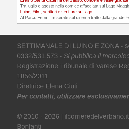
Eremo Santa Caterina del Sasso, concerti e visite guidate
Tra luglio e agosto nella cornice affacciata sul Lago Maggi
Luino, Film, scrittori e scritture sul lago
Al Parco Ferrini tre serate sul cinema tratto dalla grande le
SETTIMANALE DI LUINO E ZONA - sede 
0332/531.573 -
Si pubblica il mercoled
Registrazione Tribunale di Varese R
1856/2011
Direttrice Elena Ciuti
Per contatti, utilizzare esclusivament
© 2010 - 2026 | ilcorrieredelverbano.it
Bonfanti