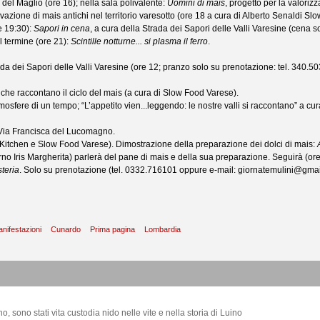
 del Maglio (ore 16); nella sala polivalente:
Uomini di mais
, progetto per la valoriz
azione di mais antichi nel territorio varesotto (ore 18 a cura di Alberto Senaldi Sl
e 19:30):
Sapori in cena
, a cura della Strada dei Sapori delle Valli Varesine (cena s
 termine (ore 21):
Scintille notturne... si plasma il ferro
.
da dei Sapori delle Valli Varesine (ore 12; pranzo solo su prenotazione: tel. 340.5
ni che raccontano il ciclo del mais (a cura di Slow Food Varese).
osfere di un tempo; “L’appetito vien...leggendo: le nostre valli si raccontano” a cur
la Via Francisca del Lucomagno.
py Kitchen e Slow Food Varese). Dimostrazione della preparazione dei dolci di mais:
orno Iris Margherita) parlerà del pane di mais e della sua preparazione. Seguirà (or
steria
. Solo su prenotazione (tel. 0332.716101 oppure e-mail: giornatemulini@gmail.
anifestazioni
Cunardo
Prima pagina
Lombardia
, sono stati vita custodia nido nelle vite e nella storia di Luino