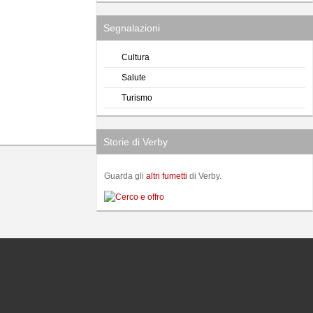
Segnalazioni
Cultura
Salute
Turismo
Storie di Verby
Guarda gli
altri fumetti
di Verby.