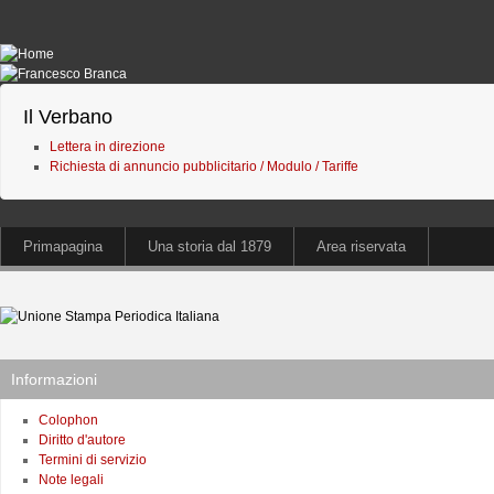
Il Verbano
Lettera in direzione
Richiesta di annuncio pubblicitario / Modulo / Tariffe
Primapagina
Una storia dal 1879
Area riservata
Informazioni
Colophon
Diritto d'autore
Termini di servizio
Note legali