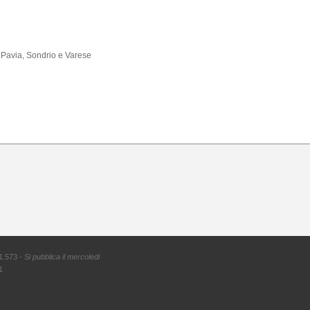
, Pavia, Sondrio e Varese
1.573 -
Si pubblica il mercoledi
1