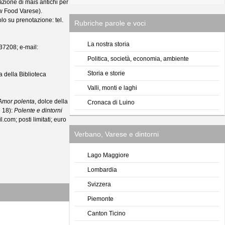
zazione di mais antichi per
ow Food Varese).
olo su prenotazione: tel.
Rubriche parole e voci
La nostra storia
037208; e-mail:
Politica, società, economia, ambiente
Storia e storie
a della Biblioteca
Valli, monti e laghi
Amor polenta
, dolce della
Cronaca di Luino
e 18):
Polente e dintorni
com; posti limitati; euro
Verbano, Varese e dintorni
Lago Maggiore
Lombardia
Svizzera
Piemonte
Canton Ticino