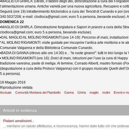
•MAGLIO DI GHIRLA:
Efesto, il fabbro degli dei
, dimostrazione a cura dei Forgiatori
l’alimentazione umana. Antiche varietà per una nuova agricoltura. Recupero e coltiv
Seguirà (ore 19) intrattenimento folcloristico a cura dei
Tencitt
di Cunardo e poi (or
340.5037208; e-mail: clodloca@gmail.com; euro 5 a persona, bevande escluse). Al
DOMENICA 22
•MAGLIO DI GHIRLA: Dimostrazione forgiatura e
Sapori in pranzo
a cura della Stra
clodloca@gmail.com; euro 5 a persona, bevande escluse).
•DAL MAGLIO AL MOLINO RIGAMONTI (ore 14-19):
Percorso di mais
, installazio
*AL MOLINO RIGAMONTI: visite guidate per riscoprire l’antica arte molitoria e le atm
Comunale Valganna e della Biblioteca Comunale Cunardo.
•BADIA DI GANNA (ritrovo alle ore 14:30) e... “le ruote girano!”: tutti in bici lungo 
• MOLINO RIGAMONTI (ore 16):
Dolci di mais
, istruzioni per l’uso (a cura di Hap
tradizione varesina; paste di meliga. Al termine, Corrado Alberti, mastro fornaio (F
(degustazione a cura della Proloco Valganna) con il gruppo musicale
Quelli dell’O
5 a persona).
18 Maggio 2016
Riproduzione vietata
Arcisate
Comunità Montana del Piambello
Ganna
Ghirla
maglio
mulini
Eventi e m
Articoli in evidenza
Platani amatissimi...
... meritano un saluto affettuoso, e riconoscenza, hanno dato tutto ciò che potevano