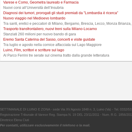
Varese e Como, Geometra laureato e Farmacia
Nuovi corsi all’Università dell’Insubria
Diagnosi dei tumori, prorogati gli studi premiati da "Lombardia è ricerca”
Nuovo viaggio nel Medioevo lombardo
Tra santi, eretici e peccatori di Milano, Bergamo, Brescia, Lecco, Monza Brianza
Trasporto transfrontaliero, nuovi treni sulla Milano-Locarno
Stanziati 260 milioni per nuovo bando di gara
Eremo Santa Caterina del Sasso, concerti e visite guidate
Tra luglio e agosto nella cornice affacciata sul Lago Maggiore
Luino, Film, scrittori e scritture sul lago
Al Parco Ferrini tre serate sul cinema tratto dalla grande letteratura
SETTIMANALE DI LUINO E ZONA - sede Via XV Agosto 1848 n. 3, Luino (Va) - Tel. 0332/53
Registrazione Tribunale di Varese Reg. Stampa N. 19 DEL 23/11/2011 - Num. R.G. 1856/201
Direttrice Elena Ciuti
Per contatti, utilizzare esclusivamente il telefono o la mail.