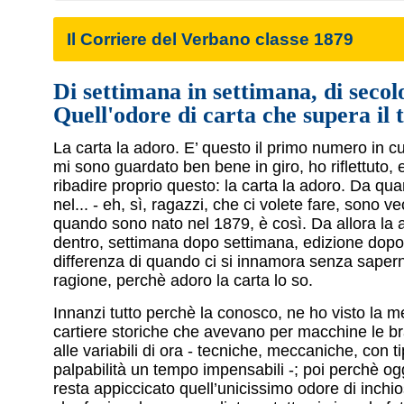
Il Corriere del Verbano classe 1879
Di settimana in settimana, di secolo
Quell'odore di carta che supera il
La carta la adoro. E’ questo il primo numero in c
mi sono guardato ben bene in giro, ho riflettuto,
ribadire proprio questo: la carta la adoro. Da q
nel... - eh, sì, ragazzi, che ci volete fare, sono ve
quando sono nato nel 1879, è così. Da allora la a
dentro, settimana dopo settimana, edizione dopo
differenza di quando ci si innamora senza saper
ragione, perchè adoro la carta lo so.
Innanzi tutto perchè la conosco, ne ho visto la m
cartiere storiche che avevano per macchine le br
alle variabili di ora - tecniche, meccaniche, con t
palpabilità un tempo impensabili -; poi perchè ogg
resta appiccicato quell’unicissimo odore di inchi