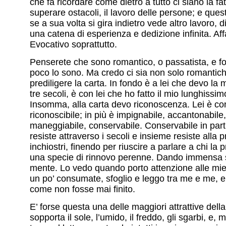
che fa ricordare come dietro a tutto ci siano la fat
superare ostacoli, il lavoro delle persone; e ques
se a sua volta si gira indietro vede altro lavoro, d
una catena di esperienza e dedizione infinita. Af
Evocativo soprattutto.
Penserete che sono romantico, o passatista, e fo
poco lo sono. Ma credo ci sia non solo romantich
prediligere la carta. In fondo è a lei che devo la 
tre secoli, è con lei che ho fatto il mio lunghiss
Insomma, alla carta devo riconoscenza. Lei è con
riconoscibile; in più è impignabile, accantonabile,
maneggiabile, conservabile. Conservabile in parti
resiste attraverso i secoli e insieme resiste alla 
inchiostri, finendo per riuscire a parlare a chi la
una specie di rinnovo perenne. Dando immensa s
mente. Lo vedo quando porto attenzione alle mie 
un po’ consumate, sfoglio e leggo tra me e me, e t
come non fosse mai finito.
E’ forse questa una delle maggiori attrattive della
sopporta il sole, l’umido, il freddo, gli sgarbi, e,