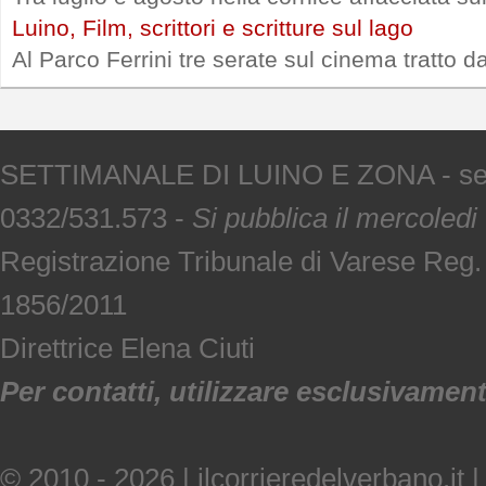
Luino, Film, scrittori e scritture sul lago
Al Parco Ferrini tre serate sul cinema tratto d
SETTIMANALE DI LUINO E ZONA - sede V
0332/531.573 -
Si pubblica il mercoledi
Registrazione Tribunale di Varese Reg
1856/2011
Direttrice Elena Ciuti
Per contatti, utilizzare esclusivamente
© 2010 - 2026 | ilcorrieredelverbano.it |