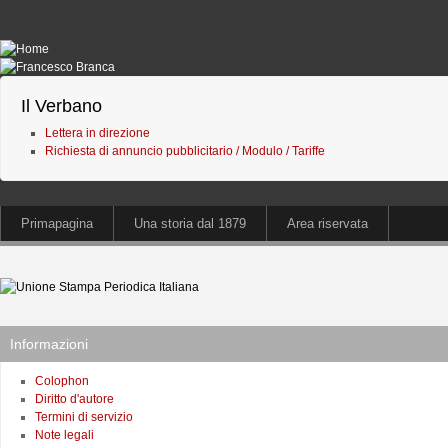
Il Verbano
Lettera in direzione
Richiesta di annuncio pubblicitario / Modulo / Tariffe
Primapagina
Una storia dal 1879
Area riservata
Informazioni
Colophon
Diritto d'autore
Termini di servizio
Note legali