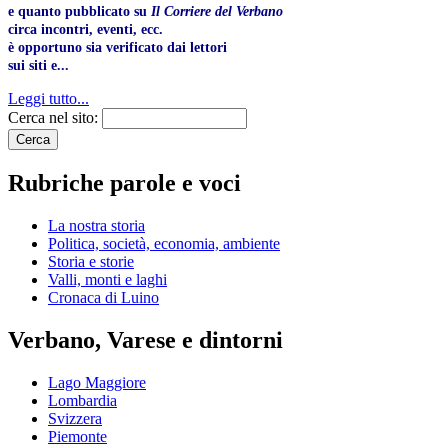
e quanto pubblicato su
Il Corriere del Verbano
circa incontri, eventi, ecc.
è opportuno sia verificato dai lettori
sui siti e...
Leggi tutto...
Cerca nel sito:
Rubriche parole e voci
La nostra storia
Politica, società, economia, ambiente
Storia e storie
Valli, monti e laghi
Cronaca di Luino
Verbano, Varese e dintorni
Lago Maggiore
Lombardia
Svizzera
Piemonte