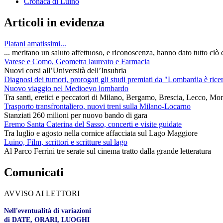
Cronaca di Luino
Articoli in evidenza
Platani amatissimi...
... meritano un saluto affettuoso, e riconoscenza, hanno dato tutto ciò c
Varese e Como, Geometra laureato e Farmacia
Nuovi corsi all’Università dell’Insubria
Diagnosi dei tumori, prorogati gli studi premiati da "Lombardia è rice
Nuovo viaggio nel Medioevo lombardo
Tra santi, eretici e peccatori di Milano, Bergamo, Brescia, Lecco, Mo
Trasporto transfrontaliero, nuovi treni sulla Milano-Locarno
Stanziati 260 milioni per nuovo bando di gara
Eremo Santa Caterina del Sasso, concerti e visite guidate
Tra luglio e agosto nella cornice affacciata sul Lago Maggiore
Luino, Film, scrittori e scritture sul lago
Al Parco Ferrini tre serate sul cinema tratto dalla grande letteratura
Comunicati
AVVISO AI LETTORI
Nell'eventualità di variazioni
di DATE, ORARI, LUOGHI