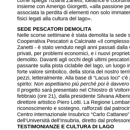
come spiega Tiziana Zanetti, ideatrice e coordinat
insieme con Amerigo Giorgetti, «alla passione per
associata la perdita di elementi non solo immate
fisici legati alla cultura del lago».
SEDE PESCATORI DEMOLITA
Nelle scorse settimane è stata demolita la sede s
Cooperativa Pescatori a Calcinate «Il compless
Zanetti - è stato venduto negli anni passati dall
privati, per problemi economici, e i nuovi propriet
demolito. Davanti agli occhi degli ultimi pescatori
passante sulla pista ciclabile del lago, un luogo 
forte valore simbolico, della storia del nostro terr
pezzi, letteralmente. Alla base di “Lacus loci” c'è
spirito:
Non aspettiamo più perché poi è davvero 
Il progetto sarà presentato nel Chiostro di Voltor
febbraio (ore 21), dalla presidente Silvana Alberi
direttore artistico Piero Lotti. La Regione Lomb
riconoscimento e sostegno, rafforzati dal patrocin
Centro internazionale Insubrico “Carlo Cattaneo” 
dell’Università dell’Insubria, diretto dal professo
TESTIMONIANZE E CULTURA DI LAGO