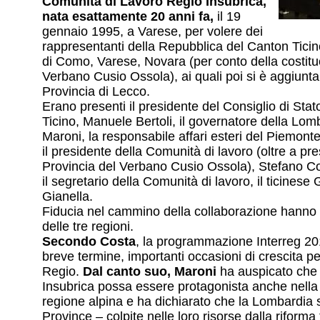
Comunità di Lavoro Regio Insubrica,
nata esattamente 20 anni fa,
il 19
gennaio 1995, a Varese, per volere dei
rappresentanti della Repubblica del Canton Ticin
di Como, Varese, Novara (per conto della costitu
Verbano Cusio Ossola), ai quali poi si è aggiunta
Provincia di Lecco.
Erano presenti il presidente del Consiglio di Sta
Ticino, Manuele Bertoli, il governatore della Lom
Maroni, la responsabile affari esteri del Piemont
il presidente della Comunità di lavoro (oltre a pre
Provincia del Verbano Cusio Ossola), Stefano C
il segretario della Comunità di lavoro, il ticinese
Gianella.
Fiducia nel cammino della collaborazione hanno e
delle tre regioni.
Secondo Costa
, la programmazione Interreg 201
breve termine, importanti occasioni di crescita per 
Regio.
Dal canto suo, Maroni
ha auspicato che 
Insubrica possa essere protagonista anche nella
regione alpina e ha dichiarato che la Lombardia 
Province – colpite nelle loro risorse dalla riforma t