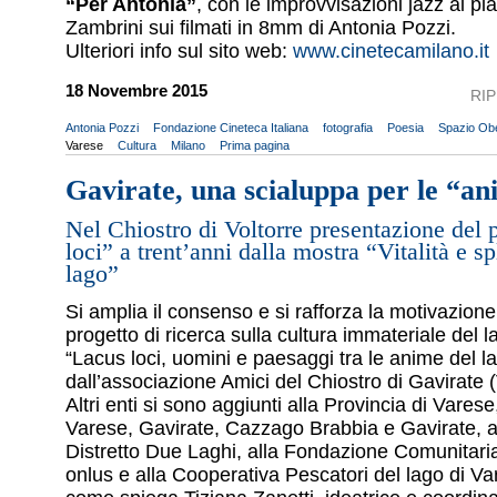
“Per Antonia”
, con le improvvisazioni jazz al pi
Zambrini sui filmati in 8mm di Antonia Pozzi.
Ulteriori info sul sito web:
www.cinetecamilano.it
18 Novembre 2015
RI
Antonia Pozzi
Fondazione Cineteca Italiana
fotografia
Poesia
Spazio Ob
Varese
Cultura
Milano
Prima pagina
Gavirate, una scialuppa per le “an
Nel Chiostro di Voltorre presentazione del 
loci” a trent’anni dalla mostra “Vitalità e s
lago”
Si amplia il consenso e si rafforza la motivazione 
progetto di ricerca sulla cultura immateriale del 
“Lacus loci, uomini e paesaggi tra le anime del l
dall’associazione Amici del Chiostro di Gavirate 
Altri enti si sono aggiunti alla Provincia di Varese
Varese, Gavirate, Cazzago Brabbia e Gavirate, a
Distretto Due Laghi, alla Fondazione Comunitari
onlus e alla Cooperativa Pescatori del lago di Var