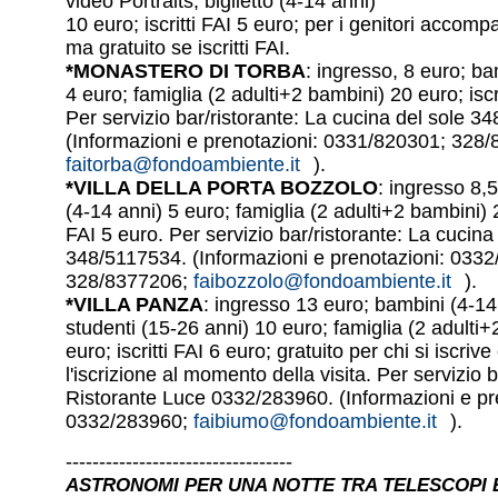
video Portraits; biglietto (4-14 anni)
10 euro; iscritti FAI 5 euro; per i genitori accomp
ma gratuito se iscritti FAI.
*MONASTERO DI TORBA
: ingresso, 8 euro; ba
4 euro; famiglia (2 adulti+2 bambini) 20 euro; iscr
Per servizio bar/ristorante: La cucina del sole 3
(Informazioni e prenotazioni: 0331/820301; 328
faitorba@fondoambiente.it
).
*VILLA DELLA PORTA BOZZOLO
: ingresso 8,
(4-14 anni) 5 euro; famiglia (2 adulti+2 bambini) 20
FAI 5 euro. Per servizio bar/ristorante: La cucina
348/5117534. (Informazioni e prenotazioni: 033
328/8377206;
faibozzolo@fondoambiente.it
).
*VILLA PANZA
: ingresso 13 euro; bambini (4-14
studenti (15-26 anni) 10 euro; famiglia (2 adulti
euro; iscritti FAI 6 euro; gratuito per chi si iscriv
l'iscrizione al momento della visita. Per servizio b
Ristorante Luce 0332/283960. (Informazioni e pr
0332/283960;
faibiumo@fondoambiente.it
).
----------------------------------
ASTRONOMI PER UNA NOTTE TRA TELESCOPI 