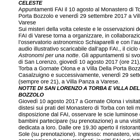
CELESTE
Appuntamenti FAI il 10 agosto al Monastero di To
Porta Bozzolo e venerdì 29 settembre 2017 a Vi
Varese
Sui misteri della volta celeste e le osservazioni de
FAI di Varese torna a organizzare, in collaboraz
l’osservatorio astronomico Schiaparelli e con l’ausi
audio illustrativo scaricabile dall’app FAI., il cicl
Astronomi per una notte
. Gli appuntamenti si sv
di San Lorenzo, giovedì 10 agosto 2017 (ore 21)
Torba a Gornate Olona e a Villa Della Porta Boz
Casalzuigno e successivamente, venerdì 29 set
(sempre ore 21), a Villa Panza a Varese.
NOTTE DI SAN LORENZO A TORBA E VILLA DE
BOZZOLO
Giovedì 10 agosto 2017 a Gornate Olona i visitat
distesi sui prati del Monastero di Torba con teli 
disposizione dal FAI, osservare le scie luminose d
bambini partecipare (su prenotazione) a una visi
dedicata a loro. Dalle ore 19.30 aperto il ristora
Sole (su prenotazione). Ingresso: monastero, vis