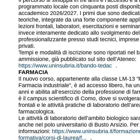
Il percorso si sviluppa in tre anni e l’accesso è 
programmato locale con cinquanta posti disponibi
accademico 2026/2027. I primi due sono dedicati 
teoriche, integrate da una forte componente appl
lezioni frontali, laboratori, esercitazioni e seminar
invece interamente dedicato allo svolgimento del 
professionalizzante presso studi tecnici, imprese 
privati.
Tempi e modalità di iscrizione sono riportati nel 
ammissione, già pubblicato sul sito dell’Ateneo:
https://www.uninsubria.it/bando-tedac
.
FARMACIA
Il nuovo corso, appartenente alla classe LM-13 
Farmacia industriale", è ad accesso libero, ha un
anni e abilita all’esercizio della professione di f
è il campus scientifico di Como, dove si svolgera
frontali e le attività pratiche di laboratorio dell’a
farmacologica.
Le attività di laboratorio dell’ambito biologico s
anche nel polo universitario di Busto Arsizio. Per
informazioni:
https://www.uninsubria.it/formazione
formativa/corsi-di-laurea/f...
.