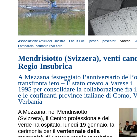
Associazione Amici del Chiostro
Lacus Loci
pesca
pescatori
Varese
V
Lombardia Piemonte Svizzera
Mendrisiotto (Svizzera), venti cand
Regio Insubrica
A Mezzana festeggiato l’anniversario dell’
transfrontaliero – È stato creato a Varese il
1995 per consolidare la collaborazione fra 
e le confinanti province italiane di Como, 
Verbania
A Mezzana, nel Mendrisiotto
(Svizzera), il Centro professionale del
verde ha ospitato, lunedì 19 gennaio, la
cerimonia per il
ventennale della