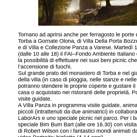
Tornano ad aprirsi anche per ferragosto le porte
Torba a Gornate Olona, di Villa Della Porta Boz
e di Villa e Collezione Panza a Varese. Martedì
(dalle 10 alle 18) il FAI–Fondo Ambiente Italiano o
la possibilità di effettuare nei suoi beni picnic 
l’accensione di fuochi.
Sul grande prato del monastero di Torba e nel giar
della villa (in caso di pioggia, nelle stanze e nelle 
potranno stendere le proprie coperte e gustare il
casa o acquistato nei ristoranti delle proprietà. P
visite guidate.
A Villa Panza in programma visite guidate, animaz
piccoli (intrattenuti da due animatrici) in collabo
LaborArs e uno speciale picnic nel parco. Per i ba
speciale Bim Bum Bart (alle ore 16.30) con visita 
di Robert Wilson con i fantastici mondi animati d