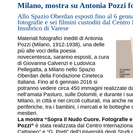
Milano, mostra su Antonia Pozzi f
Allo Spazio Oberdan esposti fino al 6 genn
fotografie e sei filmini custoditi dal Centro
Insubrico di Varese
Materiali fotografici inediti di Antonia
Pozzi (Milano, 1912-1938), una delle
più alte voci della poesia
novecentesca, saranno esposti, a cura
di Giovanna Calvenzi e Ludovica
Pellegatta, a Milano nello Spazio
Oberdan della Fondazione Cineteca
Italiana. Fino al 6 gennaio 2016 si
potranno vedere circa 450 immagini realizzate d
nell’amata Pasturo, sulle Dolomiti, e durante i suo
Milano, in città e nei circoli culturali, ma anche 
periferiche, tra i bambini, i mercati e le botteghe 
mestieri.
La mostra “Sopra il Nudo Cuore. Fotografie e 
Pozzi”
è stata realizzata dal Centro Internaziona
Cattaneo” e “G. Preti” dell’Università degli Studi d