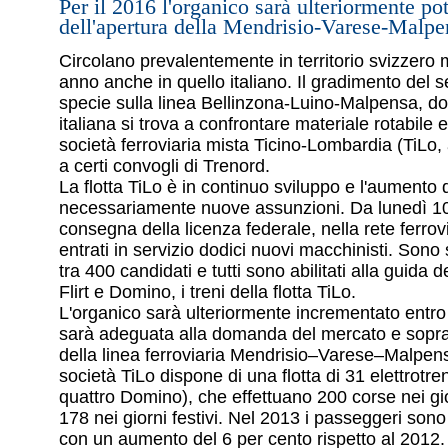
Per il 2016 l'organico sarà ulteriormente pot
dell'apertura della Mendrisio-Varese-Malpe
Circolano prevalentemente in territorio svizzero
anno anche in quello italiano. Il gradimento del se
specie sulla linea Bellinzona-Luino-Malpensa, dov
italiana si trova a confrontare materiale rotabile e
società ferroviaria mista Ticino-Lombardia (TiLo,
a certi convogli di Trenord.
La flotta TiLo è in continuo sviluppo e l'aumento 
necessariamente nuove assunzioni. Da lunedì 10
consegna della licenza federale, nella rete ferrov
entrati in servizio dodici nuovi macchinisti. Sono 
tra 400 candidati e tutti sono abilitati alla guida de
Flirt e Domino, i treni della flotta TiLo.
L'organico sarà ulteriormente incrementato entro i
sarà adeguata alla domanda del mercato e sopratt
della linea ferroviaria Mendrisio–Varese–Malpen
società TiLo dispone di una flotta di 31 elettrotreni
quattro Domino), che effettuano 200 corse nei gio
178 nei giorni festivi. Nel 2013 i passeggeri sono 
con un aumento del 6 per cento rispetto al 2012