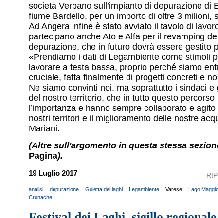
società Verbano sull’impianto di depurazione di B
fiume Bardello, per un importo di oltre 3 milioni, 
Ad Angera infine è stato avviato il tavolo di lavor
partecipano anche Ato e Alfa per il revamping del
depurazione, che in futuro dovrà essere gestito pr
«Prendiamo i dati di Legambiente come stimoli p
lavorare a testa bassa, proprio perché siamo entr
cruciale, fatta finalmente di progetti concreti e no
Ne siamo convinti noi, ma soprattutto i sindaci e 
del nostro territorio, che in tutto questo percors
l’importanza e hanno sempre collaborato e agito 
nostri territori e il miglioramento delle nostre a
Mariani.
(Altre sull'argomento in questa stessa sezion
Pagina
).
19 Luglio 2017
RI
analisi
depurazione
Goletta dei laghi
Legambiente
Varese
Lago Maggior
Cronache
Festival dei Laghi, sigillo regionale