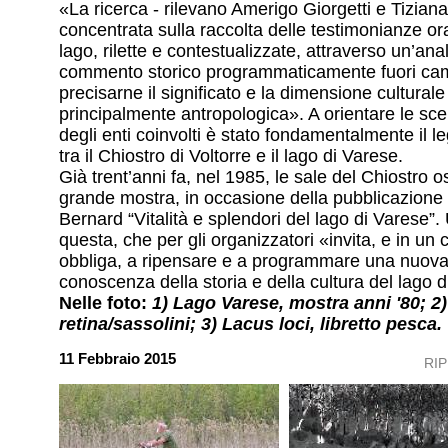
«La ricerca - rilevano Amerigo Giorgetti e Tiziana 
concentrata sulla raccolta delle testimonianze ora
lago, rilette e contestualizzate, attraverso un’anal
commento storico programmaticamente fuori cam
precisarne il significato e la dimensione culturale
principalmente antropologica». A orientare le scel
degli enti coinvolti è stato fondamentalmente il l
tra il Chiostro di Voltorre e il lago di Varese.
Già trent’anni fa, nel 1985, le sale del Chiostro 
grande mostra, in occasione della pubblicazione
Bernard “Vitalità e splendori del lago di Varese”.
questa, che per gli organizzatori «invita, e in un
obbliga, a ripensare e a programmare una nuova i
conoscenza della storia e della cultura del lago 
Nelle foto:
1) Lago Varese, mostra anni '80; 2
retina/sassolini; 3) Lacus loci, libretto pesca.
11 Febbraio 2015
RI