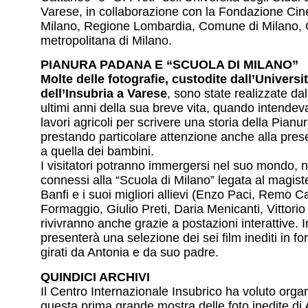
Varese, in collaborazione con la Fondazione Cine
Milano, Regione Lombardia, Comune di Milano, C
metropolitana di Milano.
PIANURA PADANA E “SCUOLA DI MILANO”
Molte delle fotografie, custodite dall’Universi
dell’Insubria a Varese
, sono state realizzate dal
ultimi anni della sua breve vita, quando intende
lavori agricoli per scrivere una storia della Pian
prestando particolare attenzione anche alla pre
a quella dei bambini.
I visitatori potranno immergersi nel suo mondo, n
connessi alla “Scuola di Milano” legata al magist
Banfi e i suoi migliori allievi (Enzo Paci, Remo C
Formaggio, Giulio Preti, Daria Menicanti, Vittorio
rivivranno anche grazie a postazioni interattive. I
presenterà una selezione dei sei film inediti in f
girati da Antonia e da suo padre.
QUINDICI ARCHIVI
Il Centro Internazionale Insubrico ha voluto orga
questa prima grande mostra delle foto inedite di 