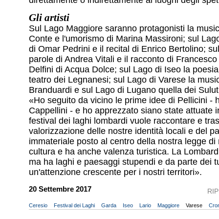
direttamente o indirettamente ai luoghi degli spet
Gli artisti
Sul Lago Maggiore saranno protagonisti la music
Conte e l'umorismo di Marina Massironi; sul Lago
di Omar Pedrini e il recital di Enrico Bertolino; s
parole di Andrea Vitali e il racconto di Francesco P
Delfini di Acqua Dolce; sul Lago di Iseo la poesia
teatro dei Legnanesi; sul Lago di Varese la musi
Branduardi e sul Lago di Lugano quella dei Sul
«Ho seguito da vicino le prime idee di Pellicini -
Cappellini - e ho apprezzato siano state attuate i
festival dei laghi lombardi vuole raccontare e tra
valorizzazione delle nostre identità locali e del p
immateriale posto al centro della nostra legge di 
cultura e ha anche valenza turistica. La Lombard
ma ha laghi e paesaggi stupendi e da parte dei turi
un'attenzione crescente per i nostri territori».
20 Settembre 2017
RI
Ceresio
Festival dei Laghi
Garda
Iseo
Lario
Maggiore
Varese
Cro