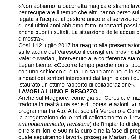
«Non abbiamo la bacchetta magica e stiamo la
per recuperare il tempo che altri hanno perso sull’
legata all’acqua, al gestore unico e al servizio idr
questi ultimi anni abbiamo fatto importanti passi 
anche buoni risultati. La situazione delle acque d
dimostra».
Così il 12 luglio 2017 ha reagito alla presentazion
sulle acque del Varesotto il consigliere provincia
Valerio Mariani, intervenuto alla conferenza stam
Legambiente. «Occorre tempo perché non si può r
con uno schiocco di dita. Lo sappiamo noi e lo s
sindaci dei territori interessati dai laghi e con i 
istaurato un ottimo rapporto di collaborazione».
LAVORI A LUINO E BESOZZO
Anche sul Maggiore, come già sul Ceresio, è iniz
tradotta in realtà una serie di ipotesi e azioni. «L
programma tra Ato, Alfa, società Verbano e Com
la progettazione delle reti di collettamento e il r
ammodernamento, revisione
) dell’impianto di d
oltre 3 milioni e 500 mila euro è nella fase di pro
quale seguiranno i lavori» prosegue Mariani. Gli i