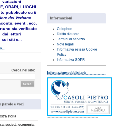
variazioni
TE, ORARI, LUOGHI
to pubblicato su
Il
iere del Verbano
Informazioni
ncontri, eventi, ecc.
tuno sia verificato
Colophon
dai lettori
Diritto d'autore
Termini di servizio
sui siti e...
Note legali
o...
Informativa estesa Cookie
Policy
Informativa GDPR
Cerca nel sito:
Informazione pubblicitaria
 parole e voci
stra storia
ica, società, economia,