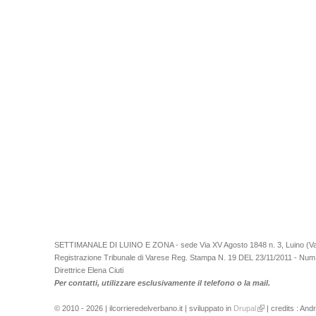
SETTIMANALE DI LUINO E ZONA - sede Via XV Agosto 1848 n. 3, Luino (Va)
Registrazione Tribunale di Varese Reg. Stampa N. 19 DEL 23/11/2011 - Num
Direttrice Elena Ciuti
Per contatti, utilizzare esclusivamente il telefono o la mail.
© 2010 - 2026 | ilcorrieredelverbano.it | sviluppato in
Drupal
| credits : And