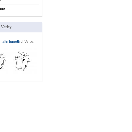
te
smo
i Verby
li
altri fumetti
di Verby.