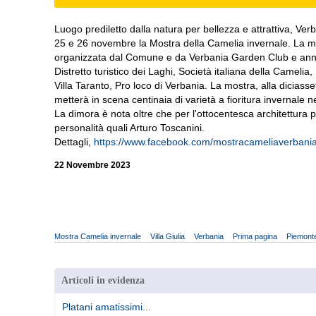
Luogo prediletto dalla natura per bellezza e attrattiva, Verb
25 e 26 novembre la Mostra della Camelia invernale. La m
organizzata dal Comune e da Verbania Garden Club e anno
Distretto turistico dei Laghi, Società italiana della Camelia,
Villa Taranto, Pro loco di Verbania. La mostra, alla diciass
metterà in scena centinaia di varietà a fioritura invernale nei
La dimora è nota oltre che per l'ottocentesca architettura 
personalità quali Arturo Toscanini.
Dettagli,
https://www.facebook.com/mostracameliaverbani
22 Novembre 2023
Mostra Camelia invernale
Villa Giulia
Verbania
Prima pagina
Piemont
Articoli in evidenza
Platani amatissimi...