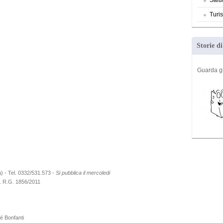
Salu
Turi
Storie d
Guarda g
 - Tel. 0332/531.573 -
Si pubblica il mercoledi
. R.G. 1856/2011
ré Bonfanti