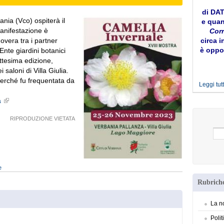
di DA
ania (Vco) ospiterà il
e quan
anifestazione è
Corr
vera tra i partner
circa i
è oppor
 Ente giardini botanici
ettesima edizione,
 saloni di Villa Giulia.
perché fu frequentata da
Leggi tutt
a
RIPRODUZIONE VIETATA
e
Rubriche
La no
Polit