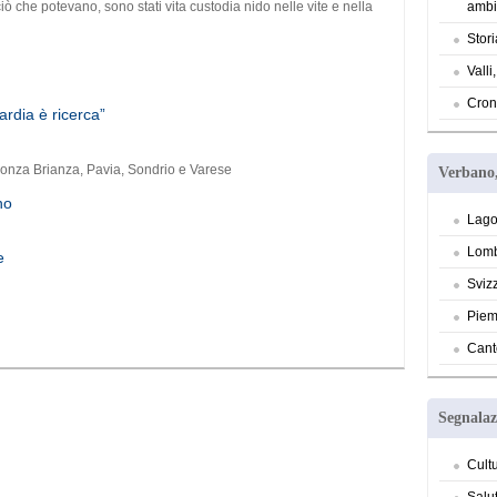
iò che potevano, sono stati vita custodia nido nelle vite e nella
ambi
Stori
Valli
Cron
ardia è ricerca”
 Monza Brianza, Pavia, Sondrio e Varese
Verbano,
no
Lago
Lomb
e
Sviz
Piem
a
Cant
Segnalaz
Cult