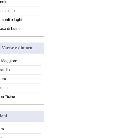
ente
a e storie
, monti e laghi
aca di Luino
 Varese e dintorni
 Maggiore
ardia
zera
onte
on Ticino
ioni
ura