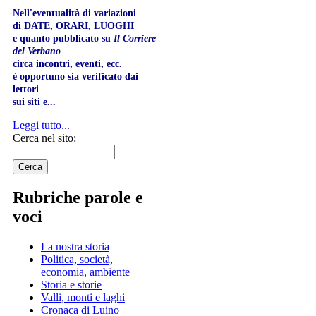
Nell'eventualità di variazioni
di DATE, ORARI, LUOGHI
e quanto pubblicato su
Il Corriere
del Verbano
circa incontri, eventi, ecc.
è opportuno sia verificato dai
lettori
sui siti e...
Leggi tutto...
Cerca nel sito:
Rubriche parole e
voci
La nostra storia
Politica, società,
economia, ambiente
Storia e storie
Valli, monti e laghi
Cronaca di Luino