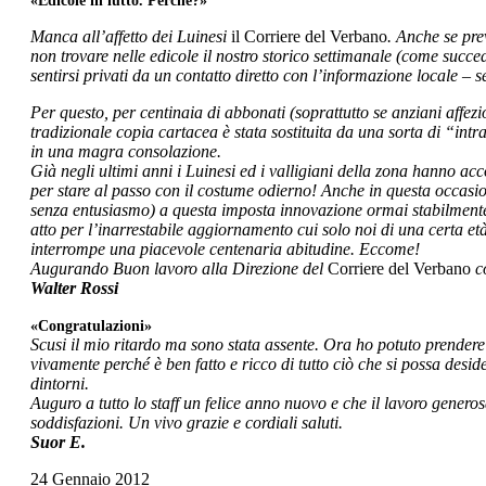
«Edicole in lutto. Perché?»
Manca all’affetto dei Luinesi
il Corriere del Verbano
. Anche se pr
non trovare nelle edicole il nostro storico settimanale (come succed
sentirsi privati da un contatto diretto con l’informazione locale – 
Per questo, per centinaia di abbonati (soprattutto se anziani affezio
tradizionale copia cartacea è stata sostituita da una sorta di “int
in una magra consolazione.
Già negli ultimi anni i Luinesi ed i valligiani della zona hanno acc
per stare al passo con il costume odierno! Anche in questa occas
senza entusiasmo) a questa imposta innovazione ormai stabilmente i
atto per l’inarrestabile aggiornamento cui solo noi di una certa età
interrompe una piacevole centenaria abitudine. Eccome!
Augurando Buon lavoro alla Direzione del
Corriere del Verbano
c
Walter Rossi
«Congratulazioni»
Scusi il mio ritardo ma sono stata assente. Ora ho potuto prendere 
vivamente perché è ben fatto e ricco di tutto ciò che si possa desid
dintorni.
Auguro a tutto lo staff un felice anno nuovo e che il lavoro gener
soddisfazioni. Un vivo grazie e cordiali saluti.
Suor E.
24 Gennaio 2012