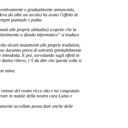
eventivamente e gradualmente annunciato,
eva da oltre un secolo) ha avuto l’effetto di
sempre puntuale e pulita.
nati alle proprie abitudini) scoprire che la
rattenimento a sfondo informatico” si traduce
olto alcuni mutamenti alle proprie tradizioni,
ione daranno prova di sobrietà (probabilmente
ntrodotta. E poi, sorvolando sugli effetti in
 diamo rilievo, c’è da dire che questa volta si
on stima
visione del vostro ricco sito e mi congratulo
erare in notizie della nostra cara Luino e
osamente accollato possa dare anche delle