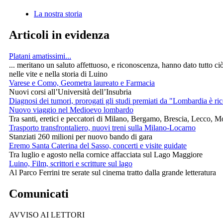
La nostra storia
Articoli in evidenza
Platani amatissimi...
... meritano un saluto affettuoso, e riconoscenza, hanno dato tutto ci
nelle vite e nella storia di Luino
Varese e Como, Geometra laureato e Farmacia
Nuovi corsi all’Università dell’Insubria
Diagnosi dei tumori, prorogati gli studi premiati da "Lombardia è ri
Nuovo viaggio nel Medioevo lombardo
Tra santi, eretici e peccatori di Milano, Bergamo, Brescia, Lecco, 
Trasporto transfrontaliero, nuovi treni sulla Milano-Locarno
Stanziati 260 milioni per nuovo bando di gara
Eremo Santa Caterina del Sasso, concerti e visite guidate
Tra luglio e agosto nella cornice affacciata sul Lago Maggiore
Luino, Film, scrittori e scritture sul lago
Al Parco Ferrini tre serate sul cinema tratto dalla grande letteratura
Comunicati
AVVISO AI LETTORI