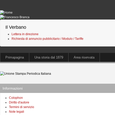
Il Verbano
Lettera in direzione
Richiesta di annuncio pubblicitario / Modulo / Tariffe
Primapagina
Una storia dal 1879
Area riservata
Informazioni
Colophon
Diritto d'autore
Termini di servizio
Note legali