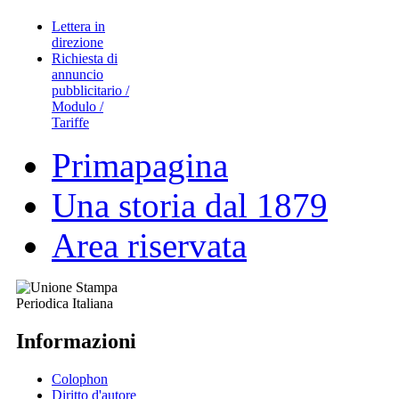
Lettera in
direzione
Richiesta di
annuncio
pubblicitario /
Modulo /
Tariffe
Primapagina
Una storia dal 1879
Area riservata
Informazioni
Colophon
Diritto d'autore