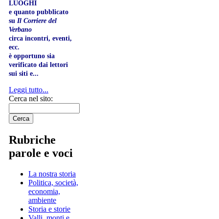
LUOGHI
e quanto pubblicato
su
Il Corriere del
Verbano
circa incontri, eventi,
ecc.
è opportuno sia
verificato dai lettori
sui siti e...
Leggi tutto...
Cerca nel sito:
Rubriche
parole e voci
La nostra storia
Politica, società,
economia,
ambiente
Storia e storie
Valli, monti e