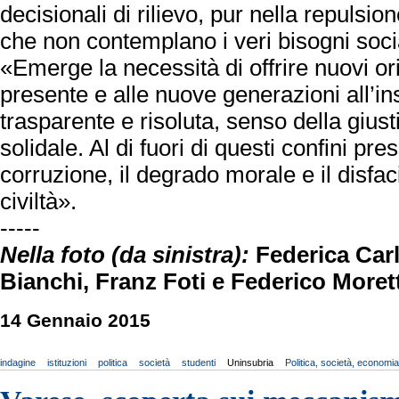
decisionali di rilievo, pur nella repulsio
che non contemplano i veri bisogni soci
«Emerge la necessità di offrire nuovi ori
presente e alle nuove generazioni all’in
trasparente e risoluta, senso della giust
solidale. Al di fuori di questi confini pre
corruzione, il degrado morale e il disfa
civiltà».
-----
Nella foto (da sinistra):
Federica Ca
Bianchi, Franz Foti e Federico Moret
14 Gennaio 2015
indagine
istituzioni
politica
società
studenti
Uninsubria
Politica, società, economi