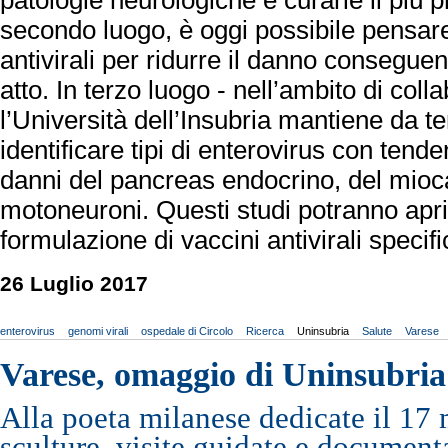
patologie neurologiche e curarle il più 
secondo luogo, è oggi possibile pensare
antivirali per ridurre il danno conseguente
atto. In terzo luogo - nell’ambito di coll
l’Università dell’Insubria mantiene da 
identificare tipi di enterovirus con tend
danni del pancreas endocrino, del mioc
motoneuroni. Questi studi potranno apri
formulazione di vaccini antivirali specifi
26 Luglio 2017
enterovirus
genomi virali
ospedale di Circolo
Ricerca
Uninsubria
Salute
Varese
Varese, omaggio di Uninsubria
Alla poeta milanese dedicate il 17
sculture, visite guidate e document