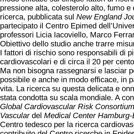
pressione alta, colesterolo alto, fumo e 
ricerca, pubblicata sul
New England Jou
partecipato il Centro Epimed dell’Univers
professori Licia Iacoviello, Marco Ferra
Obiettivo dello studio anche trarre misu
I fattori di rischio sono responsabili di 
cardiovascolari e di circa il 20 per cent
Ma non bisogna rassegnarsi e lasciar p
possibile e anche in modo efficace, in par
vita. La ricerca su questa delicata e on
stata condotta su scala mondiale. A cond
Global Cardiovascular Risk Consortiu
Vascular
del
Medical Center Hamburg-
Centro tedesco per la ricerca cardiovas
contribuito del Centro ricerche in Epid