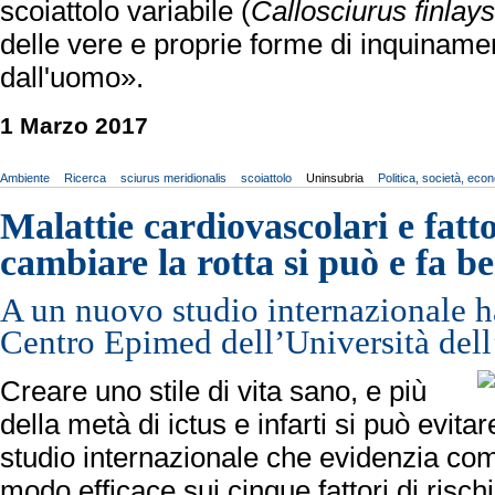
scoiattolo variabile (
Callosciurus finlays
delle vere e proprie forme di inquinamen
dall'uomo».
1 Marzo 2017
Ambiente
Ricerca
sciurus meridionalis
scoiattolo
Uninsubria
Politica, società, eco
Malattie cardiovascolari e fatto
cambiare la rotta si può e fa b
A un nuovo studio internazionale h
Centro Epimed dell’Università dell
Creare uno stile di vita sano, e più
della metà di ictus e infarti si può evit
studio internazionale che evidenzia com
modo efficace sui cinque fattori di risch