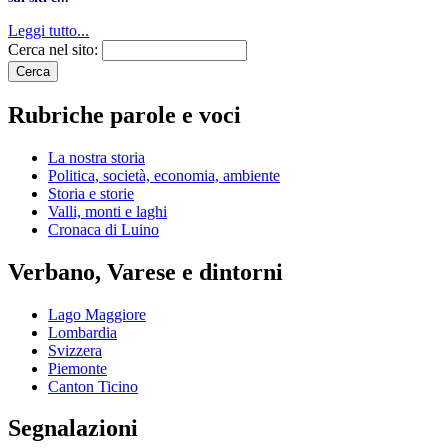
Leggi tutto...
Cerca nel sito:
Rubriche parole e voci
La nostra storia
Politica, società, economia, ambiente
Storia e storie
Valli, monti e laghi
Cronaca di Luino
Verbano, Varese e dintorni
Lago Maggiore
Lombardia
Svizzera
Piemonte
Canton Ticino
Segnalazioni