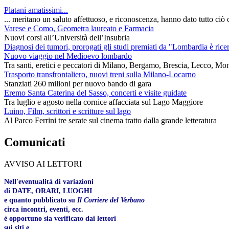
Platani amatissimi...
... meritano un saluto affettuoso, e riconoscenza, hanno dato tutto ciò c
Varese e Como, Geometra laureato e Farmacia
Nuovi corsi all’Università dell’Insubria
Diagnosi dei tumori, prorogati gli studi premiati da "Lombardia è rice
Nuovo viaggio nel Medioevo lombardo
Tra santi, eretici e peccatori di Milano, Bergamo, Brescia, Lecco, Mo
Trasporto transfrontaliero, nuovi treni sulla Milano-Locarno
Stanziati 260 milioni per nuovo bando di gara
Eremo Santa Caterina del Sasso, concerti e visite guidate
Tra luglio e agosto nella cornice affacciata sul Lago Maggiore
Luino, Film, scrittori e scritture sul lago
Al Parco Ferrini tre serate sul cinema tratto dalla grande letteratura
Comunicati
AVVISO AI LETTORI
Nell'eventualità di variazioni
di DATE, ORARI, LUOGHI
e quanto pubblicato su
Il Corriere del Verbano
circa incontri, eventi, ecc.
è opportuno sia verificato dai lettori
sui siti e...