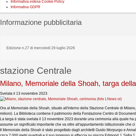
Informativa estesa Cookie Policy
Informativa GDPR
Informazione pubblicitaria
Edizione n.27 di mercoledì 29 luglio 2026
stazione Centrale
Milano, Memoriale della Shoah, targa della
Svelata il 13 novembre 2023
Ora al Memoriale della Shoah, situato all'interno della Stazione Centrale di Milano, 
milioni). La Biblioteca contiene il patrimonio della Fondazione Centro di Docum
La targa è stata svelata il 13 novembre 2023 durante una cerimonia alla quale ha 
assume un significato importante che va oltre all'appuntamento istituzionale che ci 
Il Memoriale della Shoah è stato progettato dagli architetti Guido Morpurgo e Annal
circa 7.000 metri quadrati e il suo ingresso si affaccia su piazza Edmond J. Safra 1