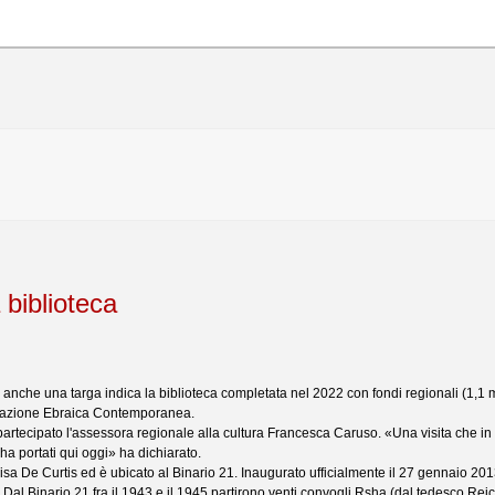
 biblioteca
anche una targa indica la biblioteca completata nel 2022 con fondi regionali (1,1 mil
entazione Ebraica Contemporanea.
partecipato l'assessora regionale alla cultura Francesca Caruso. «Una visita che i
ha portati qui oggi» ha dichiarato.
isa De Curtis ed è ubicato al Binario 21. Inaugurato ufficialmente il 27 gennaio 20
. Dal Binario 21 fra il 1943 e il 1945 partirono venti convogli Rsha (dal tedesco Re