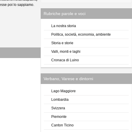
ccesse poi lo sappiamo.
Rubriche parole e voci
La nostra storia
Politica, società, economia, ambiente
Storia e storie
Valli, monti e laghi
Cronaca di Luino
Verbano, Varese e dintorni
Lago Maggiore
Lombardia
Svizzera
Piemonte
Canton Ticino