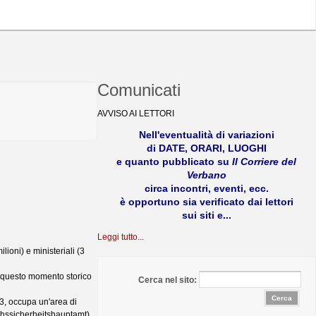
Comunicati
AVVISO AI LETTORI
Nell'eventualità di variazioni
di DATE, ORARI, LUOGHI
e quanto pubblicato su
Il Corriere del
Verbano
circa incontri, eventi, ecc.
è opportuno sia verificato dai lettori
sui siti e...
Leggi tutto...
ioni) e ministeriali (3
n questo momento storico
Cerca nel sito:
13, occupa un'area di
ichssicherheitshauptamt)