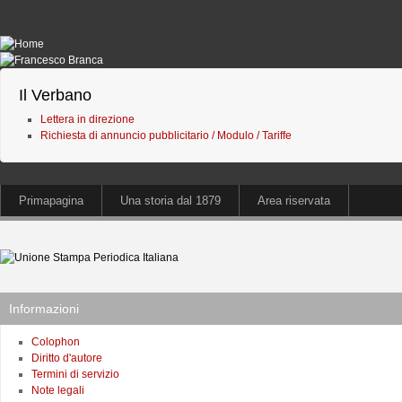
Il Verbano
Lettera in direzione
Richiesta di annuncio pubblicitario / Modulo / Tariffe
Primapagina
Una storia dal 1879
Area riservata
Informazioni
Colophon
Diritto d'autore
Termini di servizio
Note legali