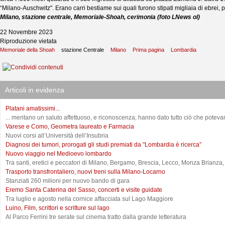
“Milano-Auschwitz". Erano carri bestiame sui quali furono stipati migliaia di ebrei, p
Milano, stazione centrale, Memoriale-Shoah, cerimonia (foto LNews ol)
22 Novembre 2023
Riproduzione vietata
Memoriale della Shoah
stazione Centrale
Milano
Prima pagina
Lombardia
Articoli in evidenza
Platani amatissimi...
... meritano un saluto affettuoso, e riconoscenza, hanno dato tutto ciò che potevano
Varese e Como, Geometra laureato e Farmacia
Nuovi corsi all’Università dell’Insubria
Diagnosi dei tumori, prorogati gli studi premiati da "Lombardia è ricerca”
Nuovo viaggio nel Medioevo lombardo
Tra santi, eretici e peccatori di Milano, Bergamo, Brescia, Lecco, Monza Brianza
Trasporto transfrontaliero, nuovi treni sulla Milano-Locarno
Stanziati 260 milioni per nuovo bando di gara
Eremo Santa Caterina del Sasso, concerti e visite guidate
Tra luglio e agosto nella cornice affacciata sul Lago Maggiore
Luino, Film, scrittori e scritture sul lago
Al Parco Ferrini tre serate sul cinema tratto dalla grande letteratura