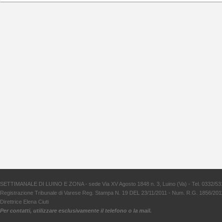
SETTIMANALE DI LUINO E ZONA - sede Via XV Agosto 1848 n. 3, Luino (Va) - Tel. 0332/53
Registrazione Tribunale di Varese Reg. Stampa N. 19 DEL 23/11/2011 - Num. R.G. 1856/201
Direttrice Elena Ciuti
Per contatti, utilizzare esclusivamente il telefono o la mail.