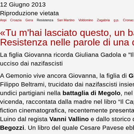
12 Giugno 2013
Riproduzione vietata
Anpi
Croazia
Gera
Resistenza
San Martino
Voldomino
Zagabria
g.p.
Cronaca
«Tu m'hai lasciato questo, un b
Resistenza nelle parole di una
La figlia Giovanna ricorda Giuliana Gadola e "I
ucciso dai nazifascisti
A Gemonio vive ancora Giovanna, la figlia di
G
Filippo Beltrami, trucidato dai nazifascisti ins
undici partigiani nella
battaglia di Megolo
, ne
vicenda, raccontata dalla madre nel libro “Il Cap
fiction cinematografica, recentemente present
Luino dal regista
Vanni Vallino
e dallo storico
Begozzi
. Un libro del quale Cesare Pavese ebbe