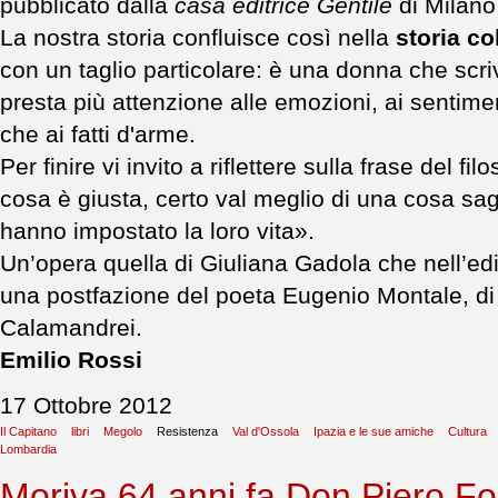
pubblicato dalla
casa editrice Gentile
di Milano,
La nostra storia confluisce così nella
storia co
con un taglio particolare: è una donna che scri
presta più attenzione alle emozioni, ai sentimen
che ai fatti d'arme.
Per finire vi invito a riflettere sulla frase del f
cosa è giusta, certo val meglio di una cosa saggi
hanno impostato la loro vita».
Un’opera quella di Giuliana Gadola che nell’ed
una postfazione del poeta Eugenio Montale, di 
Calamandrei.
Emilio Rossi
17 Ottobre 2012
Il Capitano
libri
Megolo
Resistenza
Val d'Ossola
Ipazia e le sue amiche
Cultura
Lombardia
Moriva 64 anni fa Don Piero Foll