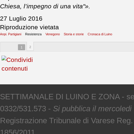
Chiesa, l’impegno di una vita"».
27 Luglio 2016
Riproduzione vietata
Anpi. Partigiani
Resistenza
Venegono
Storia e storie
Cronaca di Luino
2
1
SETTIMANALE DI LUINO E ZONA - sede V
0332/531.573 -
Si pubblica il mercoledi
Registrazione Tribunale di Varese Reg
1856/2011