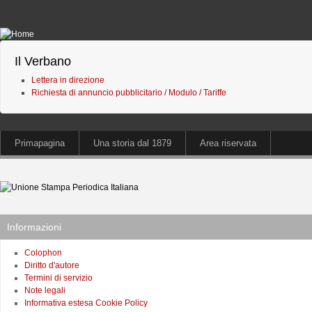
Il Verbano
Lettera in direzione
Richiesta di annuncio pubblicitario / Modulo / Tariffe
Primapagina
Una storia dal 1879
Area riservata
Informazioni
Colophon
Diritto d'autore
Termini di servizio
Note legali
Informativa estesa Cookie Policy