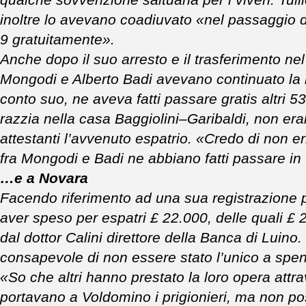
qualche sovvenzione saltuaria per i viveri. Tulli
inoltre lo avevano coadiuvato «nel passaggio di 
9 gratuitamente».
Anche dopo il suo arresto e il trasferimento nel 
Mongodi e Alberto Badi avevano continuato la lo
conto suo, ne aveva fatti passare gratis altri 
razzia nella casa Baggiolini–Garibaldi, non erano 
attestanti l’avvenuto espatrio. «Credo di non e
fra Mongodi e Badi ne abbiano fatti passare in t
…e a Novara
Facendo riferimento ad una sua registrazione 
aver speso per espatri £ 22.000, delle quali £ 
dal dottor Calini direttore della Banca di Luino.
consapevole di non essere stato l’unico a spen
«So che altri hanno prestato la loro opera attr
portavano a Voldomino i prigionieri, ma non pos