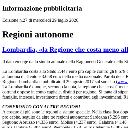
Informazione pubblicitaria
Edizione n.27 di mercoledì 29 luglio 2026
Regioni autonome
Lombardia, «la Regione che costa meno all
Il dato emerge dallo studio annuale della Ragioneria Generale dello Sta
La Lombardia costa allo Stato 2.447 euro pro capite contro gli 8.679 
autonoma di Trento e 3.658 euro della media nazionale. Parola della Ra
Regione Lombardia e pubblicato il 29 agosto 2017 sul suo sito (
www.l
La Lombardia è dunque, secondo la nota, la regione che "costa" meno al
correnti e spese in conto capitale, distinti per regione. Si tratta di stip
famiglie, interessi, investimenti diretti e contributi agli investimenti. 
CONFRONTO CON ALTRE REGIONI
A costare di più sono le regioni a statuto speciale. Nella classifica d
pro capite, seguito da altre tre regioni autonome: Sardegna (5.296 euro
Seguono Abruzzo (4.336 euro), Molise (4.237 euro), Calabria (4.148 e
euro), Umbria (3.404 euro), Piemonte (3.281 euro), Marche (3.007 eu