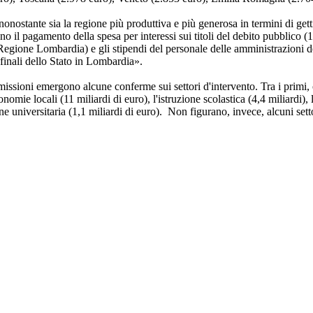
onostante sia la regione più produttiva e più generosa in termini di getti
o il pagamento della spesa per interessi sui titoli del debito pubblico (1
ti a Regione Lombardia) e gli stipendi del personale delle amministrazioni d
 finali dello Stato in Lombardia».
 missioni emergono alcune conferme sui settori d'intervento. Tra i primi,
omie locali (11 miliardi di euro), l'istruzione scolastica (4,4 miliardi), l
one universitaria (1,1 miliardi di euro). Non figurano, invece, alcuni setto