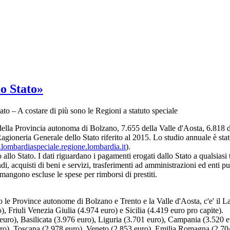
o Stato»
to – A costare di più sono le Regioni a statuto speciale
della Provincia autonoma di Bolzano, 7.655 della Valle d'Aosta, 6.818 d
gioneria Generale dello Stato riferito al 2015. Lo studio annuale è stat
ombardiaspeciale.regione.lombardia.it
).
lo Stato. I dati riguardano i pagamenti erogati dallo Stato a qualsiasi t
endi, acquisti di beni e servizi, trasferimenti ad amministrazioni ed enti p
Rimangono escluse le spese per rimborsi di prestiti.
opo le Province autonome di Bolzano e Trento e la Valle d'Aosta, c'e' il 
), Friuli Venezia Giulia (4.974 euro) e Sicilia (4.419 euro pro capite).
uro), Basilicata (3.976 euro), Liguria (3.701 euro), Campania (3.520 e
ro), Toscana (2.978 euro), Veneto (2.853 euro), Emilia Romagna (2.70