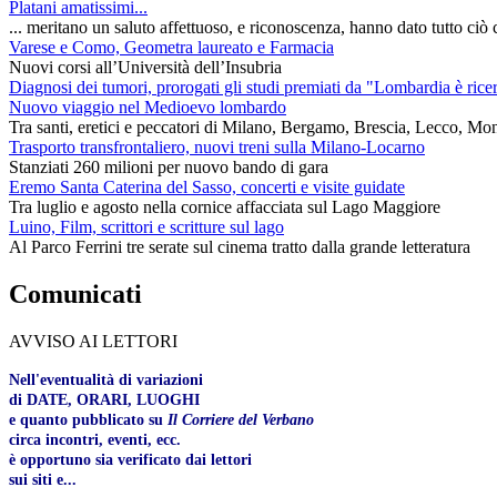
Platani amatissimi...
... meritano un saluto affettuoso, e riconoscenza, hanno dato tutto ciò c
Varese e Como, Geometra laureato e Farmacia
Nuovi corsi all’Università dell’Insubria
Diagnosi dei tumori, prorogati gli studi premiati da "Lombardia è rice
Nuovo viaggio nel Medioevo lombardo
Tra santi, eretici e peccatori di Milano, Bergamo, Brescia, Lecco, Mo
Trasporto transfrontaliero, nuovi treni sulla Milano-Locarno
Stanziati 260 milioni per nuovo bando di gara
Eremo Santa Caterina del Sasso, concerti e visite guidate
Tra luglio e agosto nella cornice affacciata sul Lago Maggiore
Luino, Film, scrittori e scritture sul lago
Al Parco Ferrini tre serate sul cinema tratto dalla grande letteratura
Comunicati
AVVISO AI LETTORI
Nell'eventualità di variazioni
di DATE, ORARI, LUOGHI
e quanto pubblicato su
Il Corriere del Verbano
circa incontri, eventi, ecc.
è opportuno sia verificato dai lettori
sui siti e...