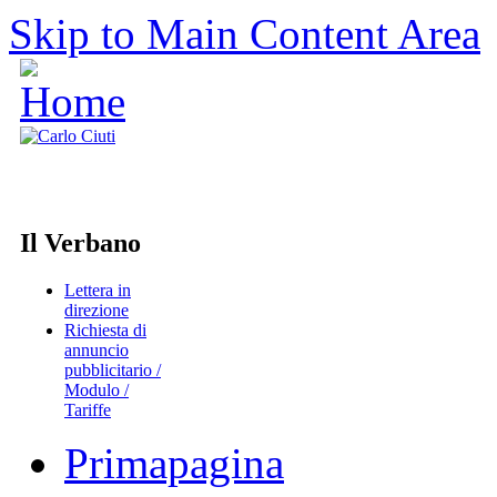
Skip to Main Content Area
Il Verbano
Lettera in
direzione
Richiesta di
annuncio
pubblicitario /
Modulo /
Tariffe
Primapagina