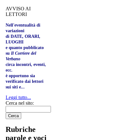
AVVISO AI
LETTORI
Nell'eventualità di
variazioni
di DATE, ORARI,
LUOGHI
e quanto pubblicato
su
Il Corriere del
Verbano
circa incontri, eventi,
ecc.
è opportuno sia
verificato dai lettori
sui siti e...
Leggi tutto...
Cerca nel sito:
Rubriche
parole e voci