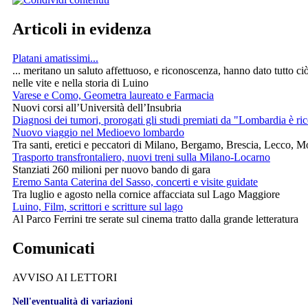
Articoli in evidenza
Platani amatissimi...
... meritano un saluto affettuoso, e riconoscenza, hanno dato tutto ci
nelle vite e nella storia di Luino
Varese e Como, Geometra laureato e Farmacia
Nuovi corsi all’Università dell’Insubria
Diagnosi dei tumori, prorogati gli studi premiati da "Lombardia è ri
Nuovo viaggio nel Medioevo lombardo
Tra santi, eretici e peccatori di Milano, Bergamo, Brescia, Lecco, 
Trasporto transfrontaliero, nuovi treni sulla Milano-Locarno
Stanziati 260 milioni per nuovo bando di gara
Eremo Santa Caterina del Sasso, concerti e visite guidate
Tra luglio e agosto nella cornice affacciata sul Lago Maggiore
Luino, Film, scrittori e scritture sul lago
Al Parco Ferrini tre serate sul cinema tratto dalla grande letteratura
Comunicati
AVVISO AI LETTORI
Nell'eventualità di variazioni