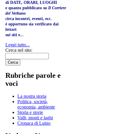
di DATE, ORARI, LUOGHI
e quanto pubblicato su
Il Corriere
del Verbano
circa incontri, eventi, ecc.
è opportuno sia verificato dai
lettori
sui siti e...
Leggi tutto...
Cerca nel sito:
Rubriche parole e
voci
La nostra storia
Politica, società,
economia, ambiente
Storia e storie
Valli, monti e laghi
Cronaca di Luino