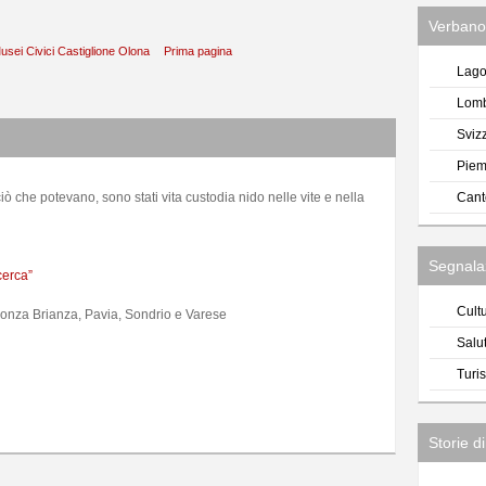
Verbano,
usei Civici Castiglione Olona
Prima pagina
Lago
Lomb
Sviz
Piem
iò che potevano, sono stati vita custodia nido nelle vite e nella
Cant
Segnala
cerca”
Cult
 Monza Brianza, Pavia, Sondrio e Varese
Salu
Turi
a
Storie d