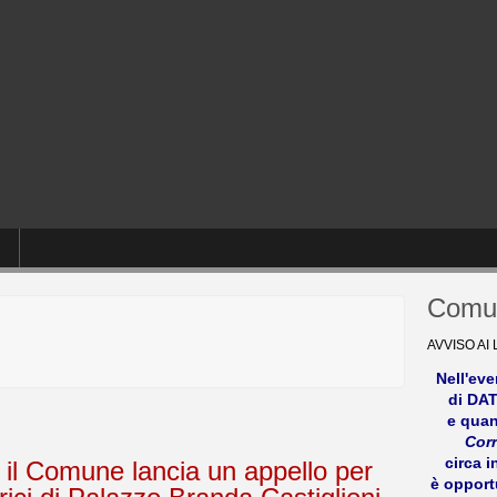
Comun
AVVISO AI
Nell'eve
di DA
e quan
Corr
circa i
l Comune lancia un appello per
è opport