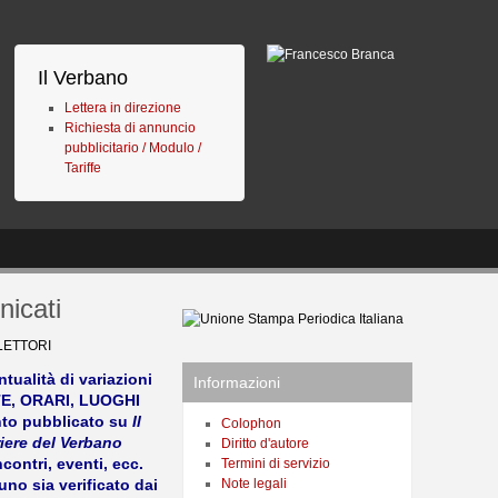
Il Verbano
Lettera in direzione
Richiesta di annuncio
pubblicitario / Modulo /
Tariffe
icati
 LETTORI
ntualità di variazioni
Informazioni
TE, ORARI, LUOGHI
to pubblicato su
Il
Colophon
iere del Verbano
Diritto d'autore
ncontri, eventi, ecc.
Termini di servizio
uno sia verificato dai
Note legali