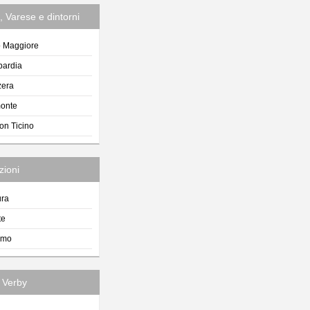
 Varese e dintorni
 Maggiore
ardia
zera
onte
on Ticino
zioni
ura
te
smo
i Verby