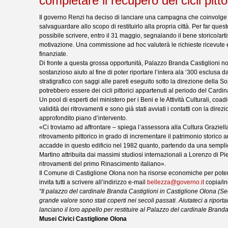
completare il recupero dei cicli pitt
Il governo Renzi ha deciso di lanciare una campagna che coinvolge i 
salvaguardare allo scopo di restituirlo alla propria città. Per far ques
possibile scrivere, entro il 31 maggio, segnalando il bene storico/a
motivazione. Una commissione ad hoc valuterà le richieste ricevute
finanziate.
Di fronte a questa grossa opportunità, Palazzo Branda Castiglioni no
sostanzioso aiuto al fine di poter riportare l’intera ala ‘300 esclusa
stratigrafico con saggi alle pareti eseguito sotto la direzione della S
potrebbero essere dei cicli pittorici appartenuti al periodo del Cardi
Un pool di esperti del ministero per i Beni e le Attività Culturali, coa
validità dei ritrovamenti e sono già stati avviati i contatti con la dire
approfondito piano d’intervento.
«Ci troviamo ad affrontare – spiega l’assessora alla Cultura Grazie
ritrovamento pittorico in grado di incrementare il patrimonio storico a
accadde in questo edificio nel 1982 quanto, partendo da una semplice
Martino attribuita dai massimi studiosi internazionali a Lorenzo di Piet
ritrovamenti del primo Rinascimento italiano».
Il Comune di Castiglione Olona non ha risorse economiche per poter f
invita tutti a scrivere all’indirizzo e-mail
bellezza@governo.it
copia/in
“Il palazzo del cardinale Branda Castiglioni in Castiglione Olona (Sec
grande valore sono stati coperti nei secoli passati. Aiutateci a riporta
lanciano il loro appello per restituire al Palazzo del cardinale Branda i
Musei Civici Castiglione Olona