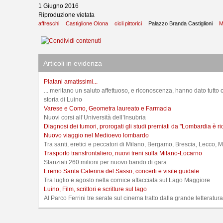
1 Giugno 2016
Riproduzione vietata
affreschi
Castiglione Olona
cicli pittorici
Palazzo Branda Castiglioni
M
Articoli in evidenza
Platani amatissimi...
... meritano un saluto affettuoso, e riconoscenza, hanno dato tutto c
storia di Luino
Varese e Como, Geometra laureato e Farmacia
Nuovi corsi all’Università dell’Insubria
Diagnosi dei tumori, prorogati gli studi premiati da "Lombardia è ri
Nuovo viaggio nel Medioevo lombardo
Tra santi, eretici e peccatori di Milano, Bergamo, Brescia, Lecco,
Trasporto transfrontaliero, nuovi treni sulla Milano-Locarno
Stanziati 260 milioni per nuovo bando di gara
Eremo Santa Caterina del Sasso, concerti e visite guidate
Tra luglio e agosto nella cornice affacciata sul Lago Maggiore
Luino, Film, scrittori e scritture sul lago
Al Parco Ferrini tre serate sul cinema tratto dalla grande letteratur