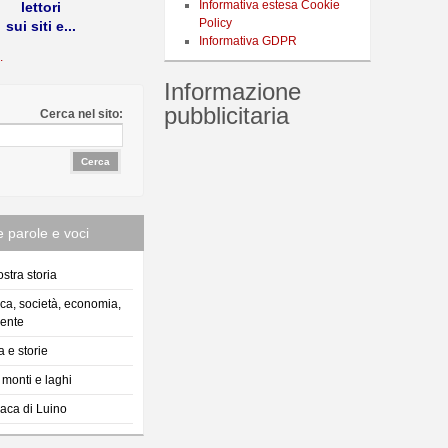
Informativa estesa Cookie
lettori
Policy
sui siti e...
Informativa GDPR
.
Informazione
pubblicitaria
Cerca nel sito:
 parole e voci
stra storia
ica, società, economia,
ente
a e storie
, monti e laghi
aca di Luino