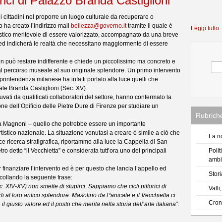
orici di Palazzo Branda Castiglioni
cittadini nel proporre un luogo culturale da recuperare o
to ha creato l’indirizzo mail
bellezza@governo.it
tramite il quale è
Leggi tutto..
rtistico meritevole di essere valorizzato, accompagnato da una breve
 ed indicherà le realtà che necessitano maggiormente di essere
n può restare indifferente e chiede un piccolissimo ma concreto e
 dal percorso museale al suo originale splendore. Un primo intervento
oprintendenza milanese ha infatti portato alla luce quelli che
nale Branda Castiglioni (Sec. XV).
diuvati da qualificati collaboratori del settore, hanno confermato la
zione dell’Opificio delle Pietre Dure di Firenze per studiare un
Rubriche
lla Magnoni – quello che potrebbe essere un importante
rtistico nazionale. La situazione venutasi a creare è simile a ciò che
La no
 ricerca stratigrafica, riportammo alla luce la Cappella di San
ro detto “il Vecchietta” e considerata tutt’ora uno dei principali
Polit
ambi
inanziare l’intervento ed è per questo che lancia l’appello ed
Stori
collando la seguente frase:
. XIV-XV) non smette di stupirci. Sappiamo che cicli pittorici di
Valli
rli al loro antico splendore. Masolino da Panicale e il Vecchietta ci
Cron
l giusto valore ed il posto che merita nella storia dell’arte italiana”.