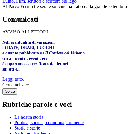
Luino, Film, scrittori e scritture sul lago
Al Parco Ferrini tre serate sul cinema tratto dalla grande letteratura
Comunicati
AVVISO AI LETTORI
Nell'eventualità di variazioni
di DATE, ORARI, LUOGHI
e quanto pubblicato su
Il Corriere del Verbano
circa incontri, eventi, ecc.
è opportuno sia verificato dai lettori
sui siti e...
Leggi tutto...
Cerca nel sito:
Rubriche parole e voci
La nostra storia
Politica, società, economia, ambiente
Storia e storie
Valli, monti e laghi