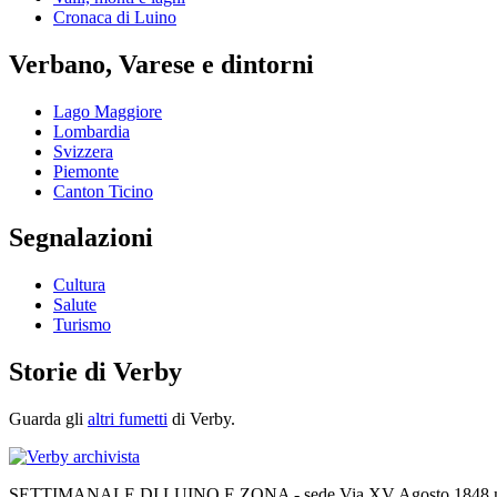
Cronaca di Luino
Verbano, Varese e dintorni
Lago Maggiore
Lombardia
Svizzera
Piemonte
Canton Ticino
Segnalazioni
Cultura
Salute
Turismo
Storie di Verby
Guarda gli
altri fumetti
di Verby.
SETTIMANALE DI LUINO E ZONA - sede Via XV Agosto 1848 n. 3,