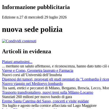
Informazione pubblicitaria
Edizione n.27 di mercoledì 29 luglio 2026
nuova sede polizia
Articoli in evidenza
Platani amatissimi...
... meritano un saluto affettuoso, e riconoscenza, hanno dato tutto ciò c
Varese e Como, Geometra laureato e Farmacia
Nuovi corsi all’Università dell’Insubria
Diagnosi dei tumori, prorogati gli studi premiati da "Lombardia è rice
Nuovo viaggio nel Medioevo lombardo
Tra santi, eretici e peccatori di Milano, Bergamo, Brescia, Lecco, Mo
Trasporto transfrontaliero, nuovi treni sulla Milano-Locarno
Stanziati 260 milioni per nuovo bando di gara
Eremo Santa Caterina del Sasso, concerti e visite guidate
Tra luglio e agosto nella cornice affacciata sul Lago Maggiore