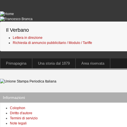
Il Verbano
Lettera in direzione
Richiesta di annuncio pubblicitario / Modulo / Tariffe
Primapagina
Una storia dal 1879
Area riservata
Informazioni
Colophon
Diritto d'autore
Termini di servizio
Note legali