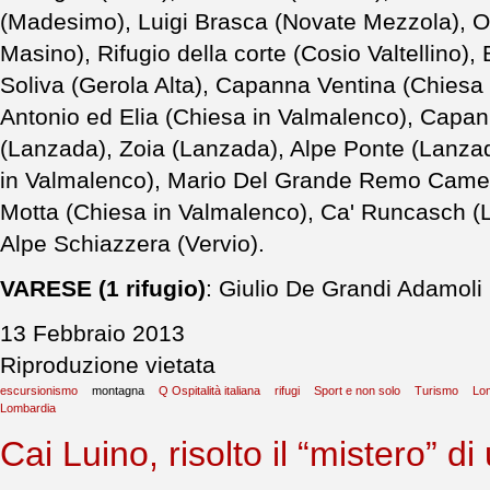
(Madesimo), Luigi Brasca (Novate Mezzola), O
Masino), Rifugio della corte (Cosio Valtellino)
Soliva (Gerola Alta), Capanna Ventina (Chiesa
Antonio ed Elia (Chiesa in Valmalenco), Capan
(Lanzada), Zoia (Lanzada), Alpe Ponte (Lanzad
in Valmalenco), Mario Del Grande Remo Cameri
Motta (Chiesa in Valmalenco), Ca' Runcasch (
Alpe Schiazzera (Vervio).
VARESE (1 rifugio)
: Giulio De Grandi Adamoli
13 Febbraio 2013
Riproduzione vietata
escursionismo
montagna
Q Ospitalità italiana
rifugi
Sport e non solo
Turismo
Lo
Lombardia
Cai Luino, risolto il “mistero” d