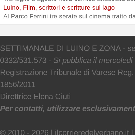
Luino, Film, scrittori e scritture sul lago
Al Parco Ferrini tre serate sul cinema tratto d
SETTIMANALE DI LUINO E ZONA - sede V
0332/531.573 -
Si pubblica il mercoledi
Registrazione Tribunale di Varese Reg
1856/2011
Direttrice Elena Ciuti
Per contatti, utilizzare esclusivamente
© 2010 - 2026 | ilcorrieredelverbano.it |