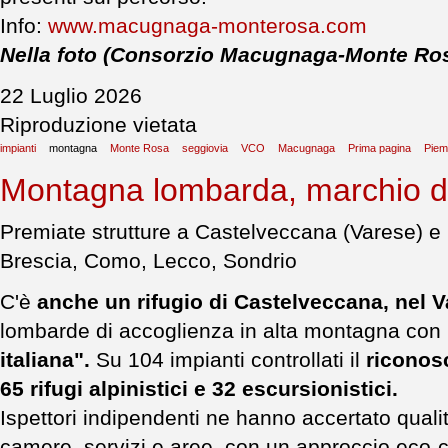
Info:
www.macugnaga-monterosa.com
Nella foto (Consorzio Macugnaga-Monte Ro
22 Luglio 2026
Riproduzione vietata
impianti
montagna
Monte Rosa
seggiovia
VCO
Macugnaga
Prima pagina
Piem
Montagna lombarda, marchio di 
Premiate strutture a Castelveccana (Varese) e
Brescia, Como, Lecco, Sondrio
C'è
anche un rifugio di Castelveccana, nel V
lombarde di accoglienza in alta montagna con 
italiana".
Su 104 impianti controllati il
riconos
65 rifugi alpinistici e 32 escursionistici.
Ispettori indipendenti ne hanno accertato quali
camere, servizi e aree, con un approccio eco-c