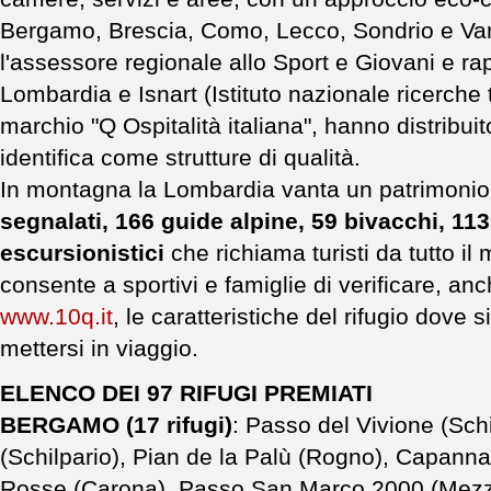
Bergamo, Brescia, Como, Lecco, Sondrio e Vare
l'assessore regionale allo Sport e Giovani e r
Lombardia e Isnart (Istituto nazionale ricerche t
marchio "Q Ospitalità italiana", hanno distribuito
identifica come strutture di qualità.
In montagna la Lombardia vanta un patrimonio
segnalati, 166 guide alpine, 59 bivacchi, 113 
escursionistici
che richiama turisti da tutto il
consente a sportivi e famiglie di verificare, anc
www.10q.it
, le caratteristiche del rifugio dove 
mettersi in viaggio.
ELENCO DEI 97 RIFUGI PREMIATI
BERGAMO (17 rifugi)
: Passo del Vivione (Schi
(Schilpario), Pian de la Palù (Rogno), Capanna 2
Rosse (Carona), Passo San Marco 2000 (Mezzol