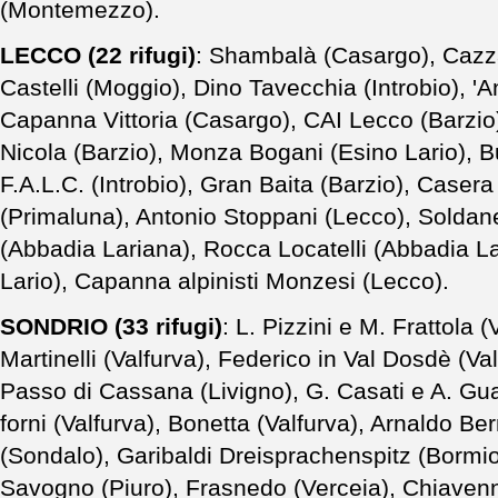
(Montemezzo).
LECCO (22 rifugi)
: Shambalà (Casargo), Cazza
Castelli (Moggio), Dino Tavecchia (Introbio), 'An
Capanna Vittoria (Casargo), CAI Lecco (Barzio)
Nicola (Barzio), Monza Bogani (Esino Lario), Buz
F.A.L.C. (Introbio), Gran Baita (Barzio), Casera
(Primaluna), Antonio Stoppani (Lecco), Soldanel
(Abbadia Lariana), Rocca Locatelli (Abbadia L
Lario), Capanna alpinisti Monzesi (Lecco).
SONDRIO (33 rifugi)
: L. Pizzini e M. Frattola 
Martinelli (Valfurva), Federico in Val Dosdè (Val
Passo di Cassana (Livigno), G. Casati e A. Guas
forni (Valfurva), Bonetta (Valfurva), Arnaldo Ber
(Sondalo), Garibaldi Dreisprachenspitz (Bormio
Savogno (Piuro), Frasnedo (Verceia), Chiaven