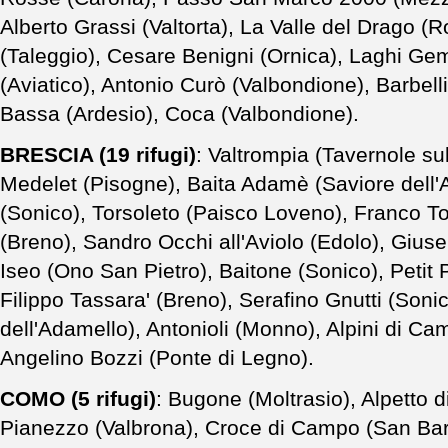
Alberto Grassi (Valtorta), La Valle del Drago (
(Taleggio), Cesare Benigni (Ornica), Laghi Gem
(Aviatico), Antonio Curò (Valbondione), Barbell
Bassa (Ardesio), Coca (Valbondione).
BRESCIA (19 rifugi)
: Valtrompia (Tavernole s
Medelet (Pisogne), Baita Adamè (Saviore dell
(Sonico), Torsoleto (Paisco Loveno), Franco Ton
(Breno), Sandro Occhi all'Aviolo (Edolo), Giuse
Iseo (Ono San Pietro), Baitone (Sonico), Petit P
Filippo Tassara' (Breno), Serafino Gnutti (Soni
dell'Adamello), Antonioli (Monno), Alpini di C
Angelino Bozzi (Ponte di Legno).
COMO (5 rifugi)
: Bugone (Moltrasio), Alpetto d
Pianezzo (Valbrona), Croce di Campo (San Ba