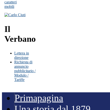
Il
Verbano
Lettera in
direzione
Richiesta di
annuncio
pubblicitario /
Modulo /
Tariffe
Primapagina
Una storia dal 1879