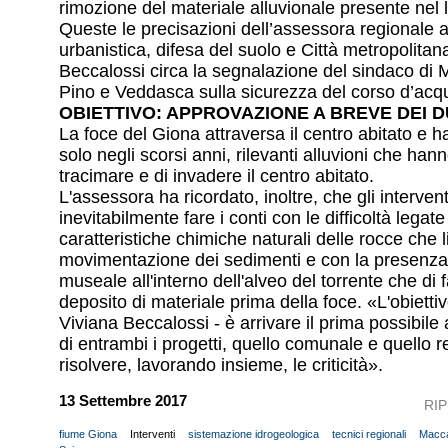
rimozione del materiale alluvionale presente nel l
Queste le precisazioni dell’assessora regionale al 
urbanistica, difesa del suolo e Città metropolitan
Beccalossi circa la segnalazione del sindaco di
Pino e Veddasca sulla sicurezza del corso d’acq
OBIETTIVO: APPROVAZIONE A BREVE DEI 
La foce del Giona attraversa il centro abitato e h
solo negli scorsi anni, rilevanti alluvioni che hann
tracimare e di invadere il centro abitato.
L'assessora ha ricordato, inoltre, che gli interve
inevitabilmente fare i conti con le difficoltà legate
caratteristiche chimiche naturali delle rocce che l
movimentazione dei sedimenti e con la presenza
museale all'interno dell'alveo del torrente che di f
deposito di materiale prima della foce. «L'obiett
Viviana Beccalossi - è arrivare il prima possibile
di entrambi i progetti, quello comunale e quello r
risolvere, lavorando insieme, le criticità».
13 Settembre 2017
RI
fiume Giona
Interventi
sistemazione idrogeologica
tecnici regionali
Macc