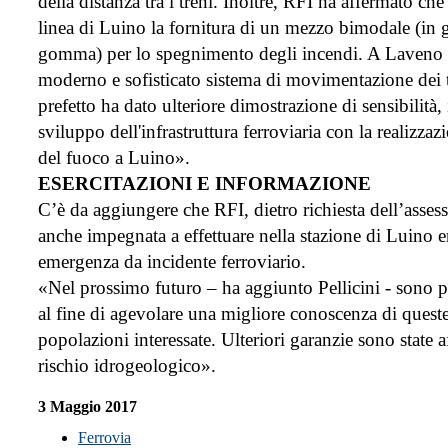
della distanza tra i treni. Inoltre, RFI ha affermato c
linea di Luino la fornitura di un mezzo bimodale (in g
gomma) per lo spegnimento degli incendi. A Laveno e
moderno e sofisticato sistema di movimentazione dei tr
prefetto ha dato ulteriore dimostrazione di sensibilità
sviluppo dell'infrastruttura ferroviaria con la realizza
del fuoco a Luino».
ESERCITAZIONI E INFORMAZIONE
C’è da aggiungere che RFI, dietro richiesta dell’asses
anche impegnata a effettuare nella stazione di Luino e
emergenza da incidente ferroviario.
«Nel prossimo futuro – ha aggiunto Pellicini - sono prev
al fine di agevolare una migliore conoscenza di queste
popolazioni interessate. Ulteriori garanzie sono state 
rischio idrogeologico».
3 Maggio 2017
Ferrovia