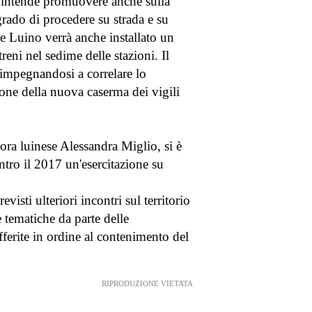
he intende promuovere anche sulla
rado di procedere su strada e su
 Luino verrà anche installato un
eni nel sedime delle stazioni. Il
, impegnandosi a correlare lo
zione della nuova caserma dei vigili
sora luinese Alessandra Miglio, si è
ntro il 2017 un'esercitazione su
isti ulteriori incontri sul territorio
 tematiche da parte delle
afferite in ordine al contenimento del
RIPRODUZIONE VIETATA