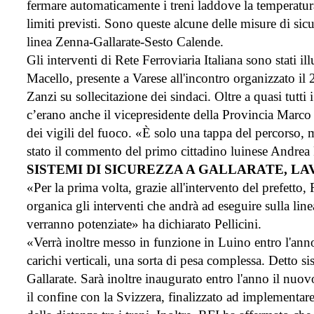
fermare automaticamente i treni laddove la temperatura
limiti previsti. Sono queste alcune delle misure di sic
linea Zenna-Gallarate-Sesto Calende.
Gli interventi di Rete Ferroviaria Italiana sono stati il
Macello, presente a Varese all'incontro organizzato il
Zanzi su sollecitazione dei sindaci. Oltre a quasi tutti i 
c’erano anche il vicepresidente della Provincia Marc
dei vigili del fuoco. «È solo una tappa del percorso, 
stato il commento del primo cittadino luinese Andrea P
SISTEMI DI SICUREZZA A GALLARATE, LA
«Per la prima volta, grazie all'intervento del prefetto
organica gli interventi che andrà ad eseguire sulla line
verranno potenziate» ha dichiarato Pellicini.
«Verrà inoltre messo in funzione in Luino entro l'anno
carichi verticali, una sorta di pesa complessa. Detto si
Gallarate. Sarà inoltre inaugurato entro l'anno il nuo
il confine con la Svizzera, finalizzato ad implementar