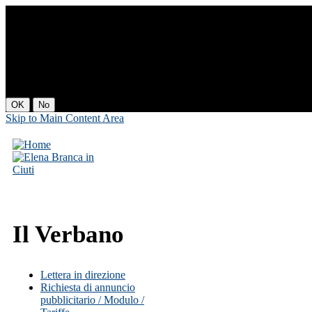
Il sito utilizza cookies per m
Cliccando qualsiasi link su questa pagina, dai il consenso all'utilizzo d
OK
No
Skip to Main Content Area
Il Verbano
Lettera in direzione
Richiesta di annuncio
pubblicitario / Modulo /