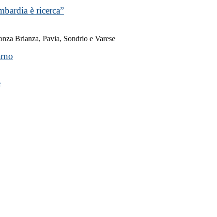
mbardia è ricerca”
Monza Brianza, Pavia, Sondrio e Varese
arno
e