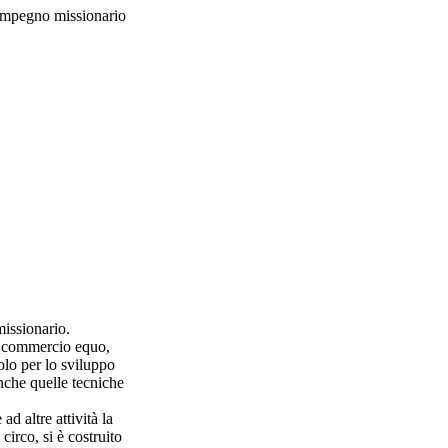
 impegno missionario
missionario.
m: commercio equo,
molo per lo sviluppo
anche quelle tecniche
ad altre attività la
circo, si è costruito