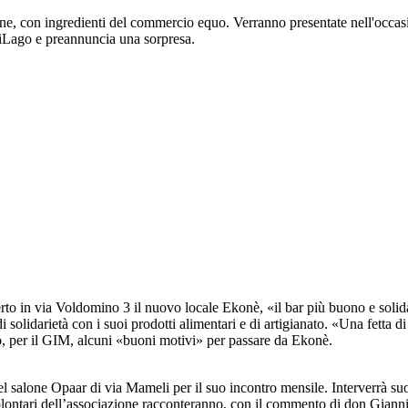
izione, con ingredienti del commercio equo. Verranno presentate nell'occa
diLago e preannuncia una sorpresa.
to in via Voldomino 3 il nuovo locale Ekonè, «il bar più buono e soli
 solidarietà con i suoi prodotti alimentari e di artigianato. «Una fetta di
no, per il GIM, alcuni «buoni motivi» per passare da Ekonè.
 salone Opaar di via Mameli per il suo incontro mensile. Interverrà su
ontari dell’associazione racconteranno, con il commento di don Gianni,