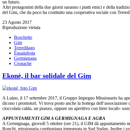
un futuro.
Altri protagonisti della due giorni saranno i piatti etnici e della trad
del Gim, che da poco ha costituito una cooperativa sociale con Terre
23 Agosto 2017
Riproduzione vietata
Boschetto
Gim
Terredilago
Èqualafesta
Germignaga
Cronache
Ekonè, il bar solidale del Gim
A Luino, il 17 settembre 2017, il Gruppo Impegno Missionario ha aper
dicono i promotori. Vi trova posto anche la bottega dell’associazione di
cioccolata calda, un pranzo, oppure un aperitivo con birre locali» so
APPUNTAMENTI GIM A GERMIGNAGA E AGRA
A Germignaga, giovedì 5 ottobre (ore 21), il GIM dà appuntamento nel
Ronchi, missionaria comboniana impegnata in Sud Sudan. Inoltre i vol