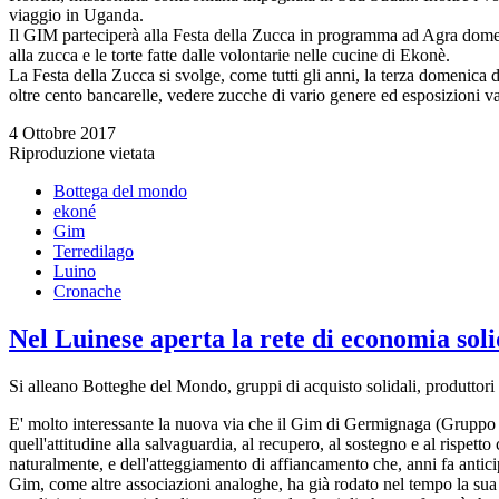
viaggio in Uganda.
Il GIM parteciperà alla Festa della Zucca in programma ad Agra domenic
alla zucca e le torte fatte dalle volontarie nelle cucine di Ekonè.
La Festa della Zucca si svolge, come tutti gli anni, la terza domenica d
oltre cento bancarelle, vedere zucche di vario genere ed esposizioni va
4 Ottobre 2017
Riproduzione vietata
Bottega del mondo
ekoné
Gim
Terredilago
Luino
Cronache
Nel Luinese aperta la rete di economia soli
Si alleano Botteghe del Mondo, gruppi di acquisto solidali, produttori 
E' molto interessante la nuova via che il Gim di Germignaga (Gruppo I
quell'attitudine alla salvaguardia, al recupero, al sostegno e al rispetto 
naturalmente, e dell'atteggiamento di affiancamento che, anni fa anticip
Gim, come altre associazioni analoghe, ha già rodato nel tempo la su