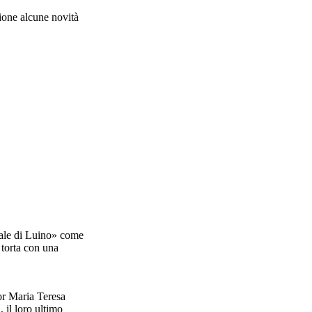
sione alcune novità
dale di Luino» come
 torta con una
or Maria Teresa
 il loro ultimo