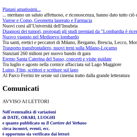
Platani amatissimi...
... meritano un saluto affettuoso, e riconoscenza, hanno dato tutto ciò c
Varese e Como, Geometra laureato e Farmacia
Nuovi corsi all’Università dell’Insubria
Diagnosi dei tumori, prorogati gli studi premiati da "Lombardia è rice
Nuovo viaggio nel Medioevo lombardo
Tra santi, eretici e peccatori di Milano, Bergamo, Brescia, Lecco, Mo
Trasporto transfrontaliero, nuovi treni sulla Milano-Locarno
Stanziati 260 milioni per nuovo bando di gara
Eremo Santa Caterina del Sasso, concerti e visite guidate
Tra luglio e agosto nella cornice affacciata sul Lago Maggiore
Luino, Film, scrittori e scritture sul lago
Al Parco Ferrini tre serate sul cinema tratto dalla grande letteratura
Comunicati
AVVISO AI LETTORI
Nell'eventualità di variazioni
di DATE, ORARI, LUOGHI
e quanto pubblicato su
Il Corriere del Verbano
circa incontri, eventi, ecc.
è opportuno sia verificato dai lettori