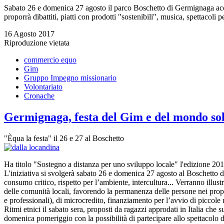
Sabato 26 e domenica 27 agosto il parco Boschetto di Germignaga ac
proporrà dibattiti, piatti con prodotti "sostenibili", musica, spettacoli 
16 Agosto 2017
Riproduzione vietata
commercio equo
Gim
Gruppo Impegno missionario
Volontariato
Cronache
Germignaga, festa del Gim e del mondo sol
"Èqua la festa" il 26 e 27 al Boschetto
Ha titolo "Sostegno a distanza per uno sviluppo locale" l'edizione 20
L'iniziativa si svolgerà sabato 26 e domenica 27 agosto al Boschetto 
consumo critico, rispetto per l’ambiente, intercultura... Verranno illust
delle comunità locali, favorendo la permanenza delle persone nei propri 
e professionali), di microcredito, finanziamento per l’avvio di piccol
Ritmi etnici il sabato sera, proposti da ragazzi approdati in Italia che s
domenica pomeriggio con la possibilità di partecipare allo spettacolo di