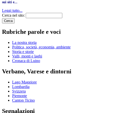
sui siti e...
Leggi tutto...
Cerca nel sito:
Rubriche parole e voci
La nostra storia
Politica, società, economia, ambiente
Storia e storie
Valli, monti e laghi
Cronaca di Luino
Verbano, Varese e dintorni
Lago Maggiore
Lombardia
Svizzera
Piemonte
Canton Ticino
Segnalazioni