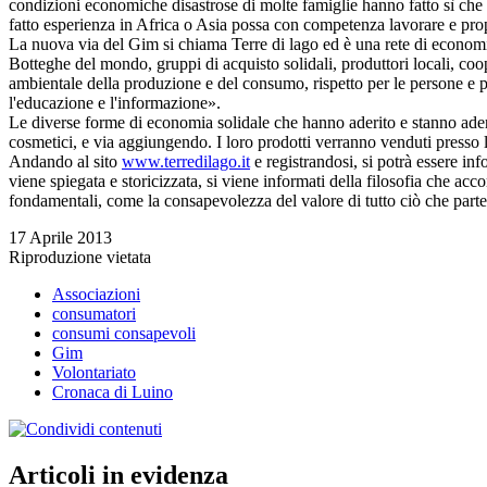
condizioni economiche disastrose di molte famiglie hanno fatto sì che 
fatto esperienza in Africa o Asia possa con competenza lavorare e pr
La nuova via del Gim si chiama Terre di lago ed è una rete di economia
Botteghe del mondo, gruppi di acquisto solidali, produttori locali, coop
ambientale della produzione e del consumo, rispetto per le persone e pe
l'educazione e l'informazione».
Le diverse forme di economia solidale che hanno aderito e stanno aderen
cosmetici, e via aggiungendo. I loro prodotti verranno venduti presso
Andando al sito
www.terredilago.it
e registrandosi, si potrà essere inf
viene spiegata e storicizzata, si viene informati della filosofia che a
fondamentali, come la consapevolezza del valore di tutto ciò che partec
17 Aprile 2013
Riproduzione vietata
Associazioni
consumatori
consumi consapevoli
Gim
Volontariato
Cronaca di Luino
Articoli in evidenza