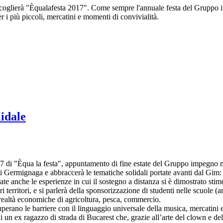
coglierà "Èqualafesta 2017". Come sempre l'annuale festa del Gruppo
per i più piccoli, mercatini e momenti di convivialità.
idale
17 di "Èqua la festa", appuntamento di fine estate del Gruppo impegno 
di Germignaga e abbraccerà le tematiche solidali portate avanti dal Gi
rate anche le esperienze in cui il sostegno a distanza si è dimostrato sti
territori, e si parlerà della sponsorizzazione di studenti nelle scuole (
e realtà economiche di agricoltura, pesca, commercio.
uperano le barriere con il linguaggio universale della musica, mercatini e 
 un ex ragazzo di strada di Bucarest che, grazie all’arte del clown e del 