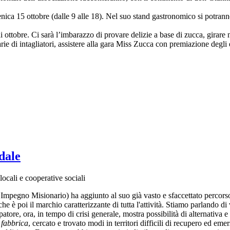
a 15 ottobre (dalle 9 alle 18). Nel suo stand gastronomico si potranno 
i ottobre. Ci sarà l’imbarazzo di provare delizie a base di zucca, girare
rie di intagliatori, assistere alla gara Miss Zucca con premiazione degli 
dale
locali e cooperative sociali
mpegno Misionario) ha aggiunto al suo già vasto e sfaccettato percorso
che è poi il marchio caratterizzante di tutta l'attività. Stiamo parlando di
atore, ora, in tempo di crisi generale, mostra possibilità di alternativa
a
fabbrica
, cercato e trovato modi in territori difficili di recupero ed emer