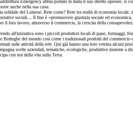
addirittura Emergency abbia portato in italia il suo diretto operare, si
oporre anche nella sua
casa
.
 solidale del Luinese. Rete come? Rete tra realtà di economia locale, in
erative sociali.... Il fine è «promuovere giustizia sociale ed economica, 
r il loro lavoro, attraverso il commercio, la crescita della consapevole
do all'iniziativa sono i piccoli produttori locali di pane, formaggi, frut
 le Botteghe del mondo così come i tradizionali prodotti del commercio e
ormati sulle attività della rete. Qui già hanno una loro vetrina alcuni prod
ccompagna scelte aziendali, tematiche, ecologiche, produttive insieme a d
ipa con noi della vita sulla Terra.