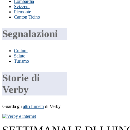
Lombardia
Svizzera
Piemonte
Canton Ticino
Segnalazioni
Cultura
Salute
Turismo
Storie di
Verby
Guarda gli
altri fumetti
di Verby.