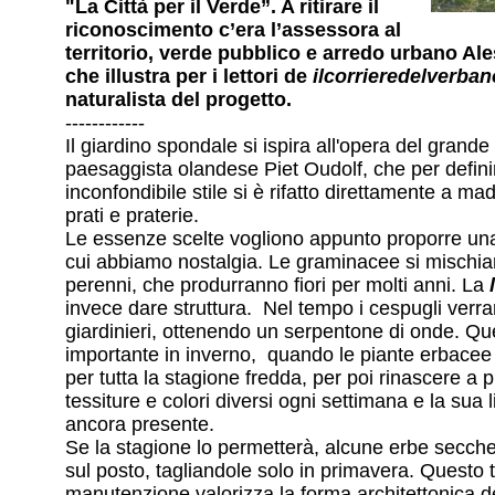
"La Città per il Verde”. A ritirare il
riconoscimento c’era l’assessora al
territorio, verde pubblico e arredo urbano Al
che illustra per i lettori de
ilcorrieredelverbano
naturalista del progetto.
------------
Il giardino spondale si ispira all'opera del grand
paesaggista olandese Piet Oudolf, che per definir
inconfondibile stile si è rifatto direttamente a ma
prati e praterie.
Le essenze scelte vogliono appunto proporre una
cui abbiamo nostalgia. Le graminacee si mischia
perenni, che produrranno fiori per molti anni. La
invece dare struttura. Nel tempo i cespugli verra
giardinieri, ottenendo un serpentone di onde. Qu
importante in inverno, quando le piante erbace
per tutta la stagione fredda, per poi rinascere a
tessiture e colori diversi ogni settimana e la sua 
ancora presente.
Se la stagione lo permetterà, alcune erbe secch
sul posto, tagliandole solo in primavera. Questo t
manutenzione valorizza la forma architettonica deg