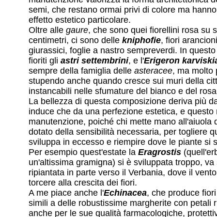
semi, che restano ormai privi di colore ma han
effetto estetico particolare.
Oltre alle
gaure
, che sono quei fiorellini rosa su st
centimetri, ci sono delle
kniphofie
, fiori arancion
giurassici, foglie a nastro sempreverdi. In ques
fioriti gli
astri settembrini
, e l'
Erigeron karvisk
sempre della famiglia delle
asteracee
, ma molto 
stupendo anche quando cresce sui muri della citt
instancabili nelle sfumature del bianco e del rosa
La bellezza di questa composizione deriva più d
induce che da una perfezione estetica, e questo re
manutenzione, poiché chi mette mano all'aiuola
dotato della sensibilità necessaria, per togliere q
sviluppa in eccesso e riempire dove le piante si
Per esempio quest'estate la
Eragrostis
(quell'e
un'altissima gramigna) si è sviluppata troppo, va s
ripiantata in parte verso il Verbania, dove il vento
torcere alla crescita dei fiori.
A me piace anche l'
Echinacea
, che produce fior
simili a delle robustissime margherite con petali r
anche per le sue qualità farmacologiche, protetti