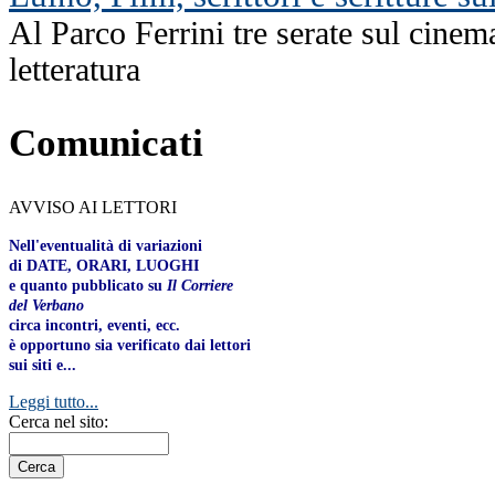
Al Parco Ferrini tre serate sul cinema
letteratura
Comunicati
AVVISO AI LETTORI
Nell'eventualità di variazioni
di DATE, ORARI, LUOGHI
e quanto pubblicato su
Il Corriere
del Verbano
circa incontri, eventi, ecc.
è opportuno sia verificato dai lettori
sui siti e...
Leggi tutto...
Cerca nel sito: