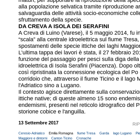
maturi, per supportare la riproduzione della spec
alla popolazione selvatica tramite riproduzione ar
salvaguardia delle attività socio-economiche coll
sfruttamento della specie.
DA CREVA A ISOLA DEI SERAFINI
A Creva di Luino (Varese), il 5 maggio 2014, fu i
“scala” alla centrale idroelettrica sul fiume Tresa
spostamenti delle specie ittiche dei laghi Maggio
L’ultima tappa dei lavori è stata, il 27 febbraio 2
funzione del passaggio per pesci sulla diga della
idroelettrica di Isola Serafini (Piacenza). Dopo ol
così ripristinata la connessione ecologica del Po e
corridoio che, attraverso il fiume Ticino e il lago
l'Adriatico sino a Lugano.
Il contesto agisce direttamente sulla conservazio
ittiche native; di queste almeno 15 sono endemi
endemismi, presenti nel reticolo idrografico del 
storione cobice e l'anguilla.
13 Settembre 2017
RI
Ceresio-Adriatico
Emilia Romagna
fiume Tresa
Garda
lago Lugano
Pi
Maggiore e dintorni
Canton Ticino
Cronache