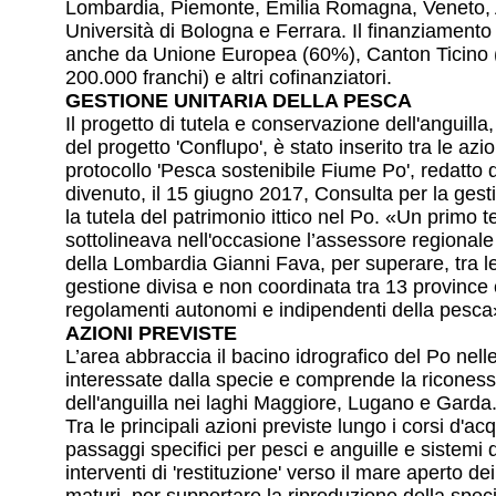
Lombardia, Piemonte, Emilia Romagna, Veneto, 
Università di Bologna e Ferrara. Il finanziamento
anche da Unione Europea (60%), Canton Ticino 
200.000 franchi) e altri cofinanziatori.
GESTIONE UNITARIA DELLA PESCA
Il progetto di tutela e conservazione dell'anguilla
del progetto 'Conflupo', è stato inserito tra le azio
protocollo 'Pesca sostenibile Fiume Po', redatto 
divenuto, il 15 giugno 2017, Consulta per la gest
la tutela del patrimonio ittico nel Po. «Un primo t
sottolineava nell'occasione l’assessore regionale 
della Lombardia Gianni Fava, per superare, tra le
gestione divisa e non coordinata tra 13 province
regolamenti autonomi e indipendenti della pesca
AZIONI PREVISTE
L’area abbraccia il bacino idrografico del Po nelle
interessate dalla specie e comprende la riconess
dell'anguilla nei laghi Maggiore, Lugano e Garda
Tra le principali azioni previste lungo i corsi d'ac
passaggi specifici per pesci e anguille e sistemi 
interventi di 'restituzione' verso il mare aperto dei