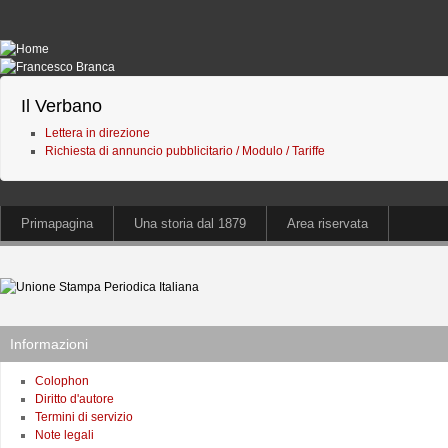
Il Verbano
Lettera in direzione
Richiesta di annuncio pubblicitario / Modulo / Tariffe
Primapagina
Una storia dal 1879
Area riservata
Informazioni
Colophon
Diritto d'autore
Termini di servizio
Note legali