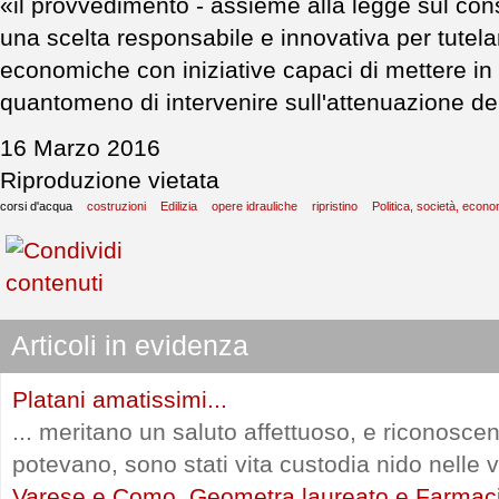
«il provvedimento - assieme alla legge sul co
una scelta responsabile e innovativa per tutelare 
economiche con iniziative capaci di mettere in s
quantomeno di intervenire sull'attenuazione del 
16 Marzo 2016
Riproduzione vietata
corsi d'acqua
costruzioni
Edilizia
opere idrauliche
ripristino
Politica, società, econ
Articoli in evidenza
Platani amatissimi...
... meritano un saluto affettuoso, e riconosce
potevano, sono stati vita custodia nido nelle vi
Varese e Como, Geometra laureato e Farmac