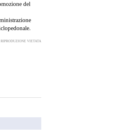
romozione del
mministrazione
 ciclopedonale.
RIPRODUZIONE VIETATA