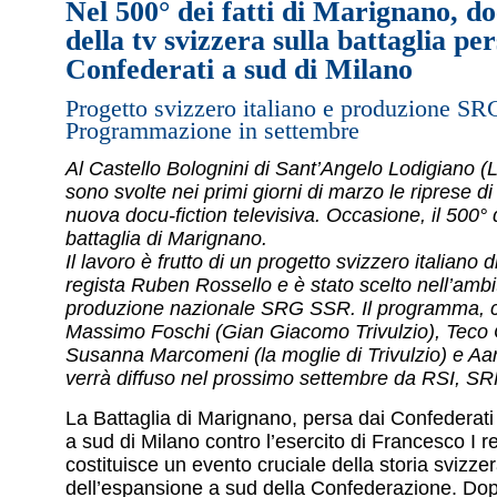
Nel 500° dei fatti di Marignano, do
della tv svizzera sulla battaglia per
Confederati a sud di Milano
Progetto svizzero italiano e produzione S
Programmazione in settembre
Al Castello Bolognini di Sant’Angelo Lodigiano (L
sono svolte nei primi giorni di marzo le riprese d
nuova docu-fiction televisiva. Occasione, il 500° 
battaglia di Marignano.
Il lavoro è frutto di un progetto svizzero italiano d
regista Ruben Rossello e è stato scelto nell’ambi
produzione nazionale SRG SSR. Il programma, c
Massimo Foschi (Gian Giacomo Trivulzio), Teco 
Susanna Marcomeni (la moglie di Trivulzio) e Aar
verrà diffuso nel prossimo settembre da RSI, S
La Battaglia di Marignano, persa dai Confederat
a sud di Milano contro l’esercito di Francesco I re
costituisce un evento cruciale della storia svizze
dell’espansione a sud della Confederazione. Dop