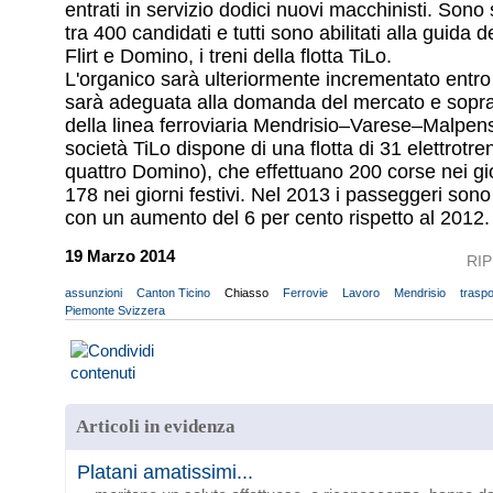
entrati in servizio dodici nuovi macchinisti. Sono 
tra 400 candidati e tutti sono abilitati alla guida de
Flirt e Domino, i treni della flotta TiLo.
L'organico sarà ulteriormente incrementato entro i
sarà adeguata alla domanda del mercato e sopratt
della linea ferroviaria Mendrisio–Varese–Malpen
società TiLo dispone di una flotta di 31 elettrotreni
quattro Domino), che effettuano 200 corse nei gio
178 nei giorni festivi. Nel 2013 i passeggeri sono 
con un aumento del 6 per cento rispetto al 2012
19 Marzo 2014
RI
assunzioni
Canton Ticino
Chiasso
Ferrovie
Lavoro
Mendrisio
traspo
Piemonte Svizzera
Articoli in evidenza
Platani amatissimi...