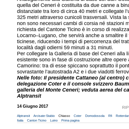
quella del Ceneri è costituita da due canne a bin
distanziate tra loro di circa 40 metri e collegate l’
325 metri attraverso cunicoli trasversali. Vista l
non sono necessari cambi di corsia né stazioni mu
richiesta del Cantone Ticino è in corso di realizza
Locarno–Lugano, che servirà anche a smaltire il t
ticinese, riducendo i tempi di percorrenza del trat
località dagli odierni 59 minuti a 31 minuti.
Per collegare la Galleria di base del Ceneri alla l
esistente sono in fase di costruzione altre opere 
Camorino: tra di esse spiccano soprattutto il pont
sovrastante l’autostrada A2 e i due viadotti ferrovi
Nelle foto: Il presidente Cattaneo (al centro) 
delegazione Coter e il console svizzero Baum
galleria del Monte Ceneri; veduta aerea del ca
Alptransit
14 Giugno 2017
RI
Alptransit
Arcisate-Stabio
Chiasso
Coter
Domodossola
Rfi
Rotterd
Italia
Canton Ticino
Luino
Prima pagina