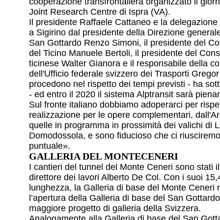
cooperazione transfrontaliera organizzato il gior
Joint Research Centre di Ispra (VA).
Il presidente Raffaele Cattaneo e la delegazione 
a Sigirino dal presidente della Direzione generale
San Gottardo Renzo Simoni, il presidente del Con
del Ticino Manuele Bertoli, il presidente del Con
ticinese Walter Gianora e il responsabile della 
dell'Ufficio federale svizzero dei Trasporti Gregor
procedono nel rispetto dei tempi previsti - ha sot
- ed entro il 2020 il sistema Alptransit sarà pien
Sul fronte italiano dobbiamo adoperarci per rispet
realizzazione per le opere complementari, dall'Ar
quelle in programma in prossimità dei valichi di 
Domodossola, e sono fiducioso che ci riuscirem
puntuale».
GALLERIA DEL MONTECENERI
I cantieri del tunnel del Monte Ceneri sono stati il
direttore dei lavori Alberto De Col. Con i suoi 15,
lunghezza, la Galleria di base del Monte Ceneri
l’apertura della Galleria di base del San Gottardo
maggiore progetto di galleria della Svizzera.
Analogamente alla Galleria di base del San Gott