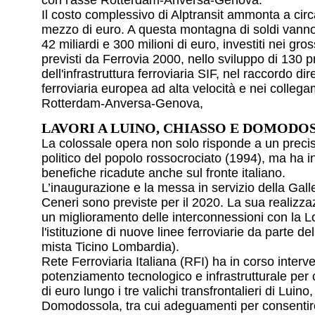
Il costo complessivo di Alptransit ammonta a circ
mezzo di euro. A questa montagna di soldi vanno p
42 miliardi e 300 milioni di euro, investiti nei gr
previsti da Ferrovia 2000, nello sviluppo di 130 p
dell'infrastruttura ferroviaria SIF, nel raccordo dir
ferroviaria europea ad alta velocità e nei collega
Rotterdam-Anversa-Genova,
LAVORI A LUINO, CHIASSO E DOMOD
La colossale opera non solo risponde a un prec
politico del popolo rossocrociato (1994), ma ha in
benefiche ricadute anche sul fronte italiano.
L’inaugurazione e la messa in servizio della Galle
Ceneri sono previste per il 2020. La sua realizz
un miglioramento delle interconnessioni con la 
l'istituzione di nuove linee ferroviarie da parte del
mista Ticino Lombardia).
Rete Ferroviaria Italiana (RFI) ha in corso interve
potenziamento tecnologico e infrastrutturale per 
di euro lungo i tre valichi transfrontalieri di Luin
Domodossola, tra cui adeguamenti per consentire 