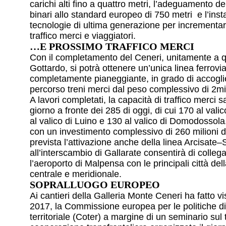
carichi alti fino a quattro metri, l’adeguamento d
binari allo standard europeo di 750 metri e l’inst
tecnologie di ultima generazione per incrementar
traffico merci e viaggiatori.
…E PROSSIMO TRAFFICO MERCI
Con il completamento del Ceneri, unitamente a q
Gottardo, si potrà ottenere un’unica linea ferrovi
completamente pianeggiante, in grado di accogli
percorso treni merci dal peso complessivo di 2mil
A lavori completati, la capacità di traffico merci s
giorno a fronte dei 285 di oggi, di cui 170 al vali
al valico di Luino e 130 al valico di Domodossola
con un investimento complessivo di 260 milioni di
prevista l’attivazione anche della linea Arcisate–
all’interscambio di Gallarate consentirà di colleg
l’aeroporto di Malpensa con le principali città del
centrale e meridionale.
SOPRALLUOGO EUROPEO
Ai cantieri della Galleria Monte Ceneri ha fatto vis
2017, la Commissione europea per le politiche d
territoriale (Coter) a margine di un seminario sul