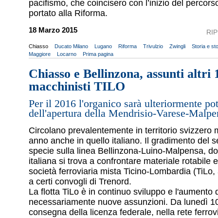
pacifismo, che coincisero con l’inizio del percor
portato alla Riforma.
18 Marzo 2015
RI
Chiasso
Ducato Milano
Lugano
Riforma
Trivulzio
Zwingli
Storia e sto
Maggiore
Locarno
Prima pagina
Chiasso e Bellinzona, assunti altri 
macchinisti TILO
Per il 2016 l'organico sarà ulteriormente pot
dell'apertura della Mendrisio-Varese-Malpe
Circolano prevalentemente in territorio svizzero
anno anche in quello italiano. Il gradimento del se
specie sulla linea Bellinzona-Luino-Malpensa, dov
italiana si trova a confrontare materiale rotabile e
società ferroviaria mista Ticino-Lombardia (TiLo,
a certi convogli di Trenord.
La flotta TiLo è in continuo sviluppo e l'aumento 
necessariamente nuove assunzioni. Da lunedì 10
consegna della licenza federale, nella rete ferrov