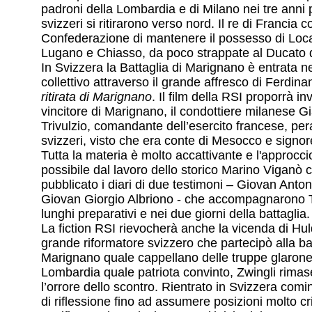
padroni della Lombardia e di Milano nei tre anni p
svizzeri si ritirarono verso nord. Il re di Francia 
Confederazione di mantenere il possesso di Loc
Lugano e Chiasso, da poco strappate al Ducato d
In Svizzera la Battaglia di Marignano è entrata n
collettivo attraverso il grande affresco di Ferdin
ritirata di Marignano
. Il film della RSI proporrà i
vincitore di Marignano, il condottiere milanese 
Trivulzio, comandante dell’esercito francese, pera
svizzeri, visto che era conte di Mesocco e signor
Tutta la materia è molto accattivante e l'approcci
possibile dal lavoro dello storico Marino Viganò 
pubblicato i diari di due testimoni – Giovan Ant
Giovan Giorgio Albriono - che accompagnarono Tr
lunghi preparativi e nei due giorni della battaglia.
La fiction RSI rievocherà anche la vicenda di Huld
grande riformatore svizzero che partecipò alla bat
Marignano quale cappellano delle truppe glarone
Lombardia quale patriota convinto, Zwingli rimas
l’orrore dello scontro. Rientrato in Svizzera com
di riflessione fino ad assumere posizioni molto cr