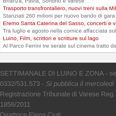
Brianza, Pavia, Sondrio e Varese
Trasporto transfrontaliero, nuovi treni sulla 
Stanziati 260 milioni per nuovo bando di gara
Eremo Santa Caterina del Sasso, concerti e vi
Tra luglio e agosto nella cornice affacciata s
Luino, Film, scrittori e scritture sul lago
Al Parco Ferrini tre serate sul cinema tratto d
SETTIMANALE DI LUINO E ZONA - sede V
0332/531.573 -
Si pubblica il mercoledi
Registrazione Tribunale di Varese Reg
1856/2011
Direttrice Elena Ciuti