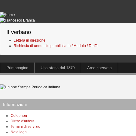
Il Verbano
Lettera in direzione
Richiesta di annuncio pubblicitario / Modulo / Tariffe
Primapagina
Una storia dal 1879
Area riservata
Informazioni
Colophon
Diritto d'autore
Termini di servizio
Note legali