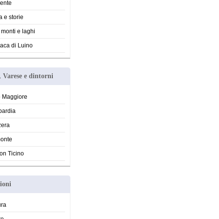
ente
a e storie
, monti e laghi
aca di Luino
 Varese e dintorni
 Maggiore
ardia
zera
onte
on Ticino
ioni
ura