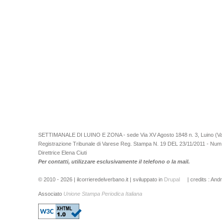
SETTIMANALE DI LUINO E ZONA - sede Via XV Agosto 1848 n. 3, Luino (Va)
Registrazione Tribunale di Varese Reg. Stampa N. 19 DEL 23/11/2011 - Num
Direttrice Elena Ciuti
Per contatti, utilizzare esclusivamente il telefono o la mail.
© 2010 - 2026 | ilcorrieredelverbano.it | sviluppato in
Drupal
| credits : And
Associato
Unione Stampa Periodica Italiana