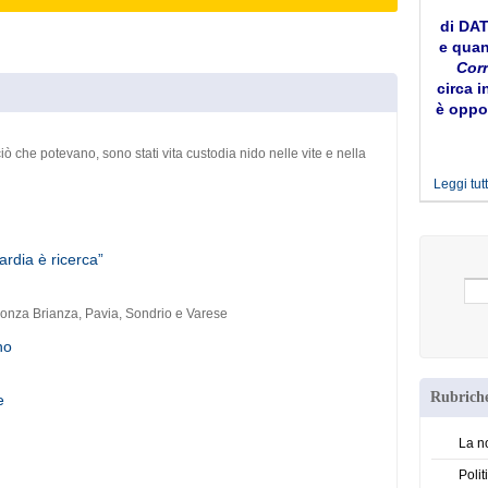
di DA
e quan
Corr
circa i
è oppor
iò che potevano, sono stati vita custodia nido nelle vite e nella
Leggi tutt
ardia è ricerca”
 Monza Brianza, Pavia, Sondrio e Varese
no
Rubriche
e
La no
a
Polit