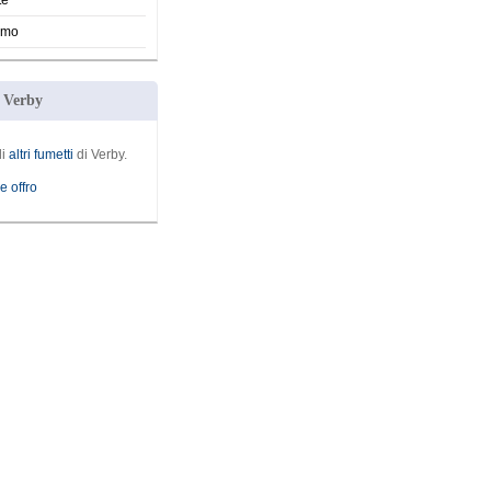
te
smo
i Verby
li
altri fumetti
di Verby.