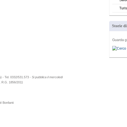
Salu
Turi
Storie d
Guarda g
 - Tel. 0332/531.573 -
Si pubblica il mercoledi
. R.G. 1856/2011
ré Bonfanti