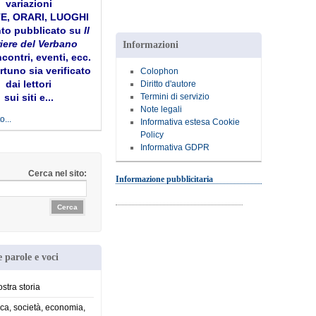
variazioni
TE, ORARI, LUOGHI
to pubblicato su
Il
iere del Verbano
Informazioni
ncontri, eventi, ecc.
tuno sia verificato
Colophon
dai lettori
Diritto d'autore
Termini di servizio
sui siti e...
Note legali
o...
Informativa estesa Cookie
Policy
Informativa GDPR
Cerca nel sito:
Informazione pubblicitaria
 parole e voci
stra storia
ica, società, economia,