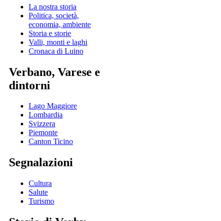
La nostra storia
Politica, società,
economia, ambiente
Storia e storie
Valli, monti e laghi
Cronaca di Luino
Verbano, Varese e
dintorni
Lago Maggiore
Lombardia
Svizzera
Piemonte
Canton Ticino
Segnalazioni
Cultura
Salute
Turismo