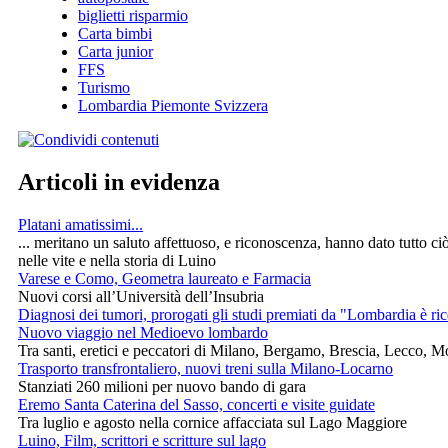
biglietti risparmio
Carta bimbi
Carta junior
FFS
Turismo
Lombardia Piemonte Svizzera
Articoli in evidenza
Platani amatissimi...
... meritano un saluto affettuoso, e riconoscenza, hanno dato tutto ci
nelle vite e nella storia di Luino
Varese e Como, Geometra laureato e Farmacia
Nuovi corsi all’Università dell’Insubria
Diagnosi dei tumori, prorogati gli studi premiati da "Lombardia è ri
Nuovo viaggio nel Medioevo lombardo
Tra santi, eretici e peccatori di Milano, Bergamo, Brescia, Lecco, 
Trasporto transfrontaliero, nuovi treni sulla Milano-Locarno
Stanziati 260 milioni per nuovo bando di gara
Eremo Santa Caterina del Sasso, concerti e visite guidate
Tra luglio e agosto nella cornice affacciata sul Lago Maggiore
Luino, Film, scrittori e scritture sul lago