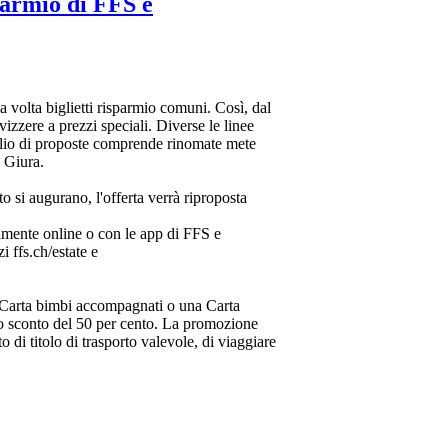
sparmio di FFS e
volta biglietti risparmio comuni. Così, dal
izzere a prezzi speciali. Diverse le linee
taglio di proposte comprende rinomate mete
l Giura.
o si augurano, l'offerta verrà riproposta
ivamente online o con le app di FFS e
i ffs.ch/estate e
na Carta bimbi accompagnati o una Carta
no sconto del 50 per cento. La promozione
 di titolo di trasporto valevole, di viaggiare