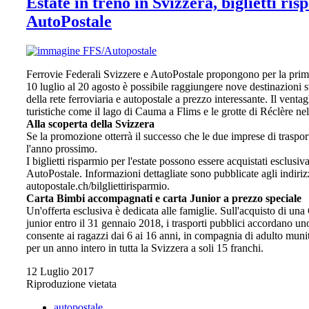
Estate in treno in Svizzera, biglietti ri
AutoPostale
Ferrovie Federali Svizzere e AutoPostale propongono per la prima 
10 luglio al 20 agosto è possibile raggiungere nove destinazioni sv
della rete ferroviaria e autopostale a prezzo interessante. Il ven
turistiche come il lago di Cauma a Flims e le grotte di Réclère ne
Alla scoperta della Svizzera
Se la promozione otterrà il successo che le due imprese di trasport
l'anno prossimo.
I biglietti risparmio per l'estate possono essere acquistati esclus
AutoPostale. Informazioni dettagliate sono pubblicate agli indirizz
autopostale.ch/bilgliettirisparmio.
Carta Bimbi accompagnati e carta Junior a prezzo speciale
Un'offerta esclusiva è dedicata alle famiglie. Sull'acquisto di u
junior entro il 31 gennaio 2018, i trasporti pubblici accordano u
consente ai ragazzi dai 6 ai 16 anni, in compagnia di adulto munito
per un anno intero in tutta la Svizzera a soli 15 franchi.
12 Luglio 2017
Riproduzione vietata
autopostale