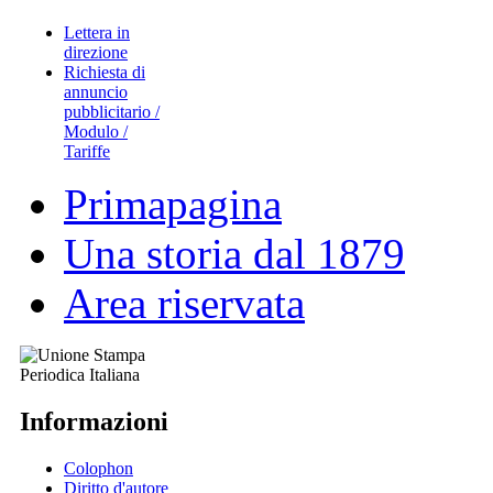
Lettera in
direzione
Richiesta di
annuncio
pubblicitario /
Modulo /
Tariffe
Primapagina
Una storia dal 1879
Area riservata
Informazioni
Colophon
Diritto d'autore