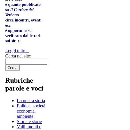
e quanto pubblicato
su
Il Corriere del
Verbano
circa incontri, eventi,
ecc.
è opportuno sia
verificato dai lettori
sui siti e...
Leggi tutto...
Cerca nel sito:
Rubriche
parole e voci
La nostra storia
Politica, società,
economia,
ambiente
Storia e storie
Valli, monti e