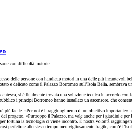
eo
rsone con difficoltà motorie
ccesso delle persone con handicap motori in una delle più incantevoli be
notato e delicato come il Palazzo Borromeo sull’Isola Bella, sembrava un
eicentesca, si è finalmente trovata una soluzione tecnica in accordo con 
pubblico i principi Borromeo hanno installato un ascensore, che consent
rà più facile. «Per noi è il raggiungimento di un obiettivo importante» h
 progetto. «Purtroppo il Palazzo, ma vale anche per i giardini e per l’
a per fortuna la tecnologia ci viene incontro. È nostra volontà raggiunge
osì perfetto e allo stesso tempo meravigliosamente fragile, com’è l’Isol