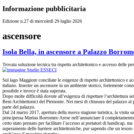
Informazione pubblicitaria
Edizione n.27 di mercoledì 29 luglio 2026
ascensore
Isola Bella, in ascensore a Palazzo Borrom
Trovata soluzione tecnica tra rispetto architettonico e accesso delle pe
Sul lago Maggiore conciliate le esigenze di rispetto architettonico e a
italiano. Inserire un ascensore in un ambiente storico, fortemente con
possibile e invece è stata superata.
Dopo molte difficoltà dovute all’esigenza di rispettare l’architettura s
Beni Architettonici del Piemonte. Nei mesi di chiusura del palazzo al 
parte del palazzo.
Dal 24 marzo 2017, apertura della nuova stagione turistica, la visita sa
principessa Marina Borromeo Arese nell’annunciare il completamento del
certo stato pensato per facilitare l’accesso ai portatori di handicap, m
superamento delle barriere architettoniche, pur sapendo che un tesoro c
anch’esso il massimo rispetto».