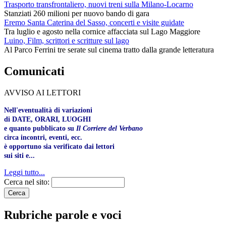
Trasporto transfrontaliero, nuovi treni sulla Milano-Locarno
Stanziati 260 milioni per nuovo bando di gara
Eremo Santa Caterina del Sasso, concerti e visite guidate
Tra luglio e agosto nella cornice affacciata sul Lago Maggiore
Luino, Film, scrittori e scritture sul lago
Al Parco Ferrini tre serate sul cinema tratto dalla grande letteratura
Comunicati
AVVISO AI LETTORI
Nell'eventualità di variazioni
di DATE, ORARI, LUOGHI
e quanto pubblicato su
Il Corriere del Verbano
circa incontri, eventi, ecc.
è opportuno sia verificato dai lettori
sui siti e...
Leggi tutto...
Cerca nel sito:
Rubriche parole e voci