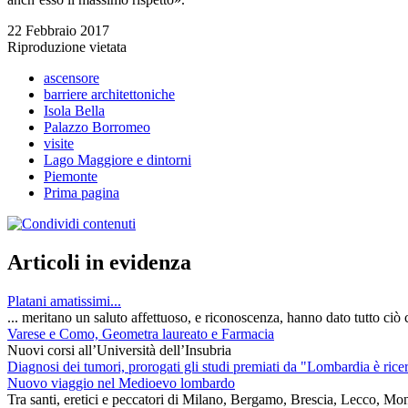
22 Febbraio 2017
Riproduzione vietata
ascensore
barriere architettoniche
Isola Bella
Palazzo Borromeo
visite
Lago Maggiore e dintorni
Piemonte
Prima pagina
Articoli in evidenza
Platani amatissimi...
... meritano un saluto affettuoso, e riconoscenza, hanno dato tutto ciò c
Varese e Como, Geometra laureato e Farmacia
Nuovi corsi all’Università dell’Insubria
Diagnosi dei tumori, prorogati gli studi premiati da "Lombardia è rice
Nuovo viaggio nel Medioevo lombardo
Tra santi, eretici e peccatori di Milano, Bergamo, Brescia, Lecco, Mo