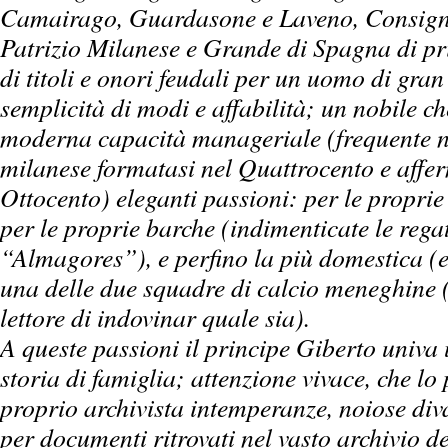
Camairago, Guardasone e Laveno, Consignor
Patrizio Milanese e Grande di Spagna di pr
di titoli e onori feudali per un uomo di gran 
semplicità di modi e affabilità; un nobile c
moderna capacità manageriale (frequente ne
milanese formatasi nel Quattrocento e affer
Ottocento) eleganti passioni: per le propri
per le proprie barche (indimenticate le rega
“Almagores”), e perfino la più domestica (e 
una delle due squadre di calcio meneghine (c
lettore di indovinar quale sia).
A queste passioni il principe Giberto univa
storia di famiglia; attenzione vivace, che l
proprio archivista intemperanze, noiose diva
per documenti ritrovati nel vasto archivio d