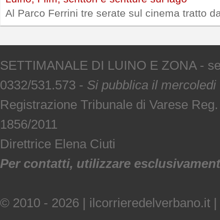
Al Parco Ferrini tre serate sul cinema tratto d
SETTIMANALE DI LUINO E ZONA - sede V
0332/531.573 -
Si pubblica il mercoledi
Registrazione Tribunale di Varese Reg
1856/2011
Direttrice Elena Ciuti
Per contatti, utilizzare esclusivamente
© 2010 - 2026 | ilcorrieredelverbano.it |