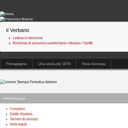
Il Verbano
Lettera in direzione
Richiesta di annuncio pubblicitario / Modulo / Tariffe
Primapagina
Una storia dal 1879
Area riservata
Informazioni
Colophon
Diritto d'autore
Termini di servizio
Note legali