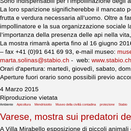
Sono indispensabili per l’impollinazione degli alb
La loro sparizione significherebbe il mancato 
frutta e verdura necessaria all’uomo. Oltre a f
impollinatore e la sua organizzazione sociale l
l’importanza della presenza delle api nella vita
La mostra rimarrà aperta fino al 16 giugno 2016
– fax +41 (0)91 641 69 93, e-mail museo:
muse
marta.solinas@stabio.ch
- web:
www.stabio.c
Orari d'apertura: martedì, giovedì, sabato, dome
Aperture fuori orario sono possibili previo acc
4 Marzo 2015
Riproduzione vietata
Ambiente
Apicoltura
Mendrisiotto
Museo della civiltà contadina
protezione
Stabio
Varese, mostra sui predatori d
A Villa Mirabello esposizione di piccoli animali 