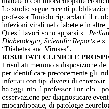
diabete o con miocardiopatie cronich
Lo studio segue recenti pubblicazion
professor Toniolo riguardanti il ruol
infezioni virali nel diabete e in altre
Questi lavori sono apparsi su
Pediat
Diabetologia
,
Scientific Reports
e su
“Diabetes and Viruses”.
RISULTATI CLINICI E PROSP
I risultati mettono a disposizione de
per identificare precocemente gli in
infettati con tipi diversi di enteroviru
ha aggiunto il professor Toniolo - po
osservazione per diagnosticare eventu
miocardiopatie, di patologie neurolog