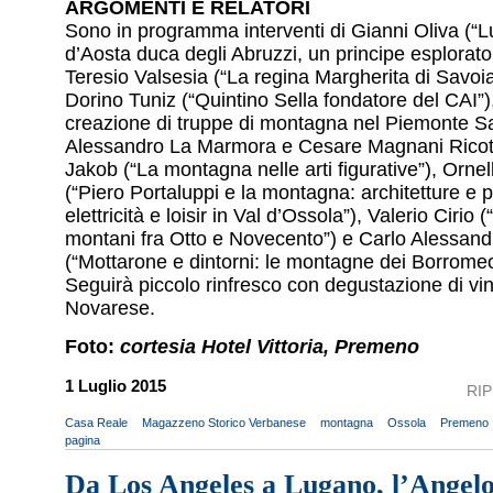
ARGOMENTI E RELATORI
Sono in programma interventi di Gianni Oliva (“
d’Aosta duca degli Abruzzi, un principe esplorator
Teresio Valsesia (“La regina Margherita di Savoi
Dorino Tuniz (“Quintino Sella fondatore del CAI”),
creazione di truppe di montagna nel Piemonte 
Alessandro La Marmora e Cesare Magnani Ricott
Jakob (“La montagna nelle arti figurative”), Ornel
(“Piero Portaluppi e la montagna: architetture e 
elettricità e loisir in Val d’Ossola”), Valerio Cirio 
montani fra Otto e Novecento”) e Carlo Alessand
(“Mottarone e dintorni: le montagne dei Borromeo
Seguirà piccolo rinfresco con degustazione di vini 
Novarese.
Foto:
cortesia Hotel Vittoria, Premeno
1 Luglio 2015
RI
Casa Reale
Magazzeno Storico Verbanese
montagna
Ossola
Premeno
pagina
Da Los Angeles a Lugano, l’Angel