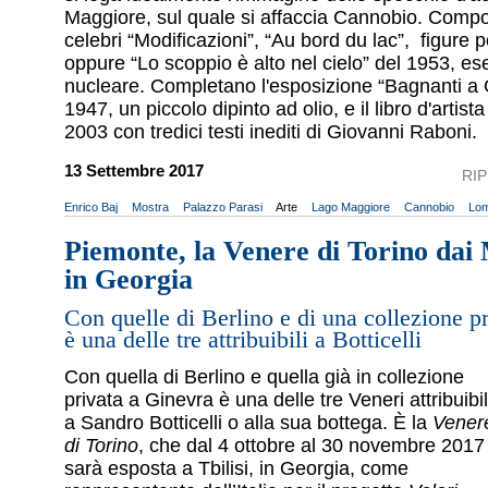
Maggiore, sul quale si affaccia Cannobio. Compo
celebri “Modificazioni”, “Au bord du lac”, figure p
oppure “Lo scoppio è alto nel cielo” del 1953, es
nucleare. Completano l'esposizione “Bagnanti a 
1947, un piccolo dipinto ad olio, e il libro d'artist
2003 con tredici testi inediti di Giovanni Raboni.
13 Settembre 2017
RI
Enrico Baj
Mostra
Palazzo Parasi
Arte
Lago Maggiore
Cannobio
Lom
Piemonte, la Venere di Torino dai
in Georgia
Con quelle di Berlino e di una collezione p
è una delle tre attribuibili a Botticelli
Con quella di Berlino e quella già in collezione
privata a Ginevra è una delle tre Veneri attribuibil
a Sandro Botticelli o alla sua bottega. È la
Vener
di Torino
, che dal 4 ottobre al 30 novembre 2017
sarà esposta a Tbilisi, in Georgia, come