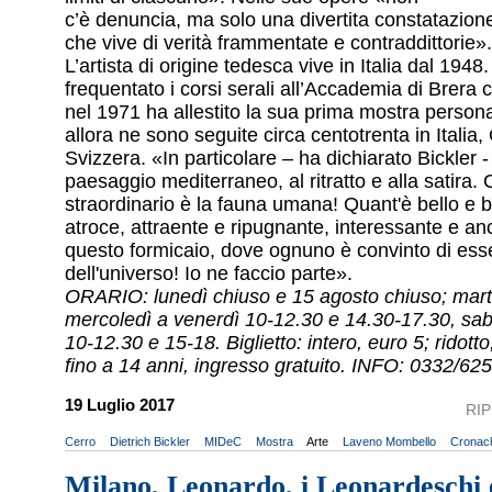
c’è denuncia, ma solo una divertita constatazion
che vive di verità frammentate e contraddittorie».
L’artista di origine tedesca vive in Italia dal 1948
frequentato i corsi serali all’Accademia di Brera
nel 1971 ha allestito la sua prima mostra person
allora ne sono seguite circa centotrenta in Italia
Svizzera. «In particolare – ha dichiarato Bickler -
paesaggio mediterraneo, al ritratto e alla satira
straordinario è la fauna umana! Quant'è bello e b
atroce, attraente e ripugnante, interessante e a
questo formicaio, dove ognuno è convinto di esse
dell'universo! Io ne faccio parte».
ORARIO: lunedì chiuso e 15 agosto chiuso; mart
mercoledì a venerdì 10-12.30 e 14.30-17.30, sa
10-12.30 e 15-18. Biglietto: intero, euro 5; ridott
fino a 14 anni, ingresso gratuito. INFO: 0332/6
19 Luglio 2017
RI
Cerro
Dietrich Bickler
MIDeC
Mostra
Arte
Laveno Mombello
Cronac
Milano, Leonardo, i Leonardeschi 