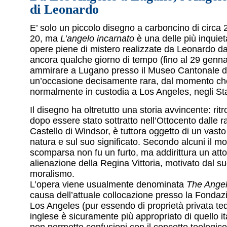
di Leonardo
E’ solo un piccolo disegno a carboncino di circa 
20, ma
L’angelo incarnato
è una delle più inquieta
opere piene di mistero realizzate da Leonardo da 
ancora qualche giorno di tempo (fino al 29 genna
ammirare a Lugano presso il Museo Cantonale d’
un’occasione decisamente rara, dal momento c
normalmente in custodia a Los Angeles, negli Stat
Il disegno ha oltretutto una storia avvincente: rit
dopo essere stato sottratto nell’Ottocento dalle ra
Castello di Windsor, è tuttora oggetto di un vasto 
natura e sul suo significato. Secondo alcuni il mo
scomparsa non fu un furto, ma addirittura un atto
alienazione della Regina Vittoria, motivato dal s
moralismo.
L’opera viene usualmente denominata
The Angel
causa dell’attuale collocazione presso la Fondaz
Los Angeles (pur essendo di proprietà privata tede
inglese è sicuramente più appropriato di quello it
non permette confusioni con il concetto teologico