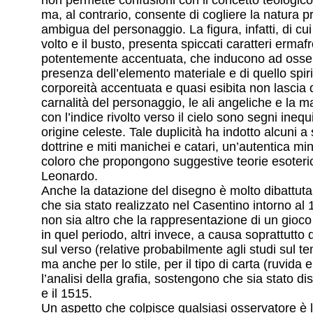
ma, al contrario, consente di cogliere la natura
ambigua del personaggio. La figura, infatti, di cui
volto e il busto, presenta spiccati caratteri ermafro
potentemente accentuata, che inducono ad osser
presenza dell’elemento materiale e di quello spiri
corporeità accentuata e quasi esibita non lascia 
carnalità del personaggio, le ali angeliche e la 
con l’indice rivolto verso il cielo sono segni inequ
origine celeste. Tale duplicità ha indotto alcuni
dottrine e miti manichei e catari, un’autentica min
coloro che propongono suggestive teorie esoteric
Leonardo.
Anche la datazione del disegno è molto dibattuta:
che sia stato realizzato nel Casentino intorno a
non sia altro che la rappresentazione di un gioc
in quel periodo, altri invece, a causa soprattutto 
sul verso (relative probabilmente agli studi sul t
ma anche per lo stile, per il tipo di carta (ruvida 
l’analisi della grafia, sostengono che sia stato di
e il 1515.
Un aspetto che colpisce qualsiasi osservatore è 