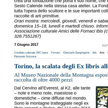
crea una fondazione che porta il suo nome, che 
Sesto Calende nella stessa casa atelier. La Fon
tutta l'opera dello scultore e le sue importanti coll
raccolte di arti primitive.
Orari mostra: mercoledì, giovedì, venerdì e sab
domenica 15–18, lunedì e martedì chiuso. Inform
Associazione culturale Amici delle Fornaci Ibis (ce
328.7551267)
7 Giugno 2017
RI
Comitato culturale JRC Ispra
Fornaci
Giancarlo Sangregorio
Ibis
Arte
Piemonte Svizzera
Torino, la scalata degli Ex libris al
Al Museo Nazionale della Montagna esposi
raccolta di oltre 4000 pezzi
Dal Cervino all’Everest, al K2, alle tante
– note e meno note, maestose o
domestiche – cime diffuse nel mondo.
Sono le montagne tratteggiate negli ex