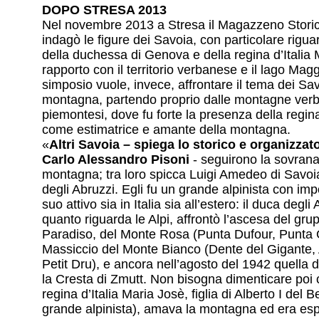
DOPO STRESA 2013
Nel novembre 2013 a Stresa il Magazzeno Stori
indagò le figure dei Savoia, con particolare rigua
della duchessa di Genova e della regina d’Italia M
rapporto con il territorio verbanese e il lago Magg
simposio vuole, invece, affrontare il tema dei Sav
montagna, partendo proprio dalle montagne verb
piemontesi, dove fu forte la presenza della regin
come estimatrice e amante della montagna.
«
Altri Savoia – spiega lo storico e organizza
Carlo Alessandro Pisoni
- seguirono la sovran
montagna; tra loro spicca Luigi Amedeo di Savo
degli Abruzzi. Egli fu un grande alpinista con impo
suo attivo sia in Italia sia all’estero: il duca degli
quanto riguarda le Alpi, affrontò l’ascesa del gr
Paradiso, del Monte Rosa (Punta Dufour, Punta Gn
Massiccio del Monte Bianco (Dente del Gigante, 
Petit Dru), e ancora nell’agosto del 1942 quella 
la Cresta di Zmutt. Non bisogna dimenticare poi c
regina d’Italia Maria Josè, figlia di Alberto I del B
grande alpinista), amava la montagna ed era espe