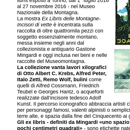
libris esposti a Torino, dal 1° luglio 2016
al 27 novembre 2016 - nel Museo
Nazionale della Montagna.
La mostra
Ex Libris delle Montagne-
Incisori di vette
è incentrata sulla
raccolta di oltre quattromila pezzi con
soggetto essenzialmente montano,
messa insieme negli anni dal
collezionista e antiquario Gastone
Mingardi e oggi inclusa nei beni e nelle
raccolte del Museomontagna.
La collezione vanta lavori xilografici
di Otto Albert C. Krebs, Alfred Peter,
Italo Zetti, Remo Wolf, bulini
come
quelli di Alfred Cossmann, Friedrich
Teubel e Georges Hantz, o acqueforti
realizzate dall’incisore tedesco Adolf
Kunst. Il percorso iconografico abbraccia artisti
per personaggi famosi, valenti alpinisti o semplic
terre alte, e spazia dalla fine del Cinquecento ai g
Gli ex libris - definiti da Mingardi «uno spazio 
pochi centimetri quadrati»
- sono etichette nat