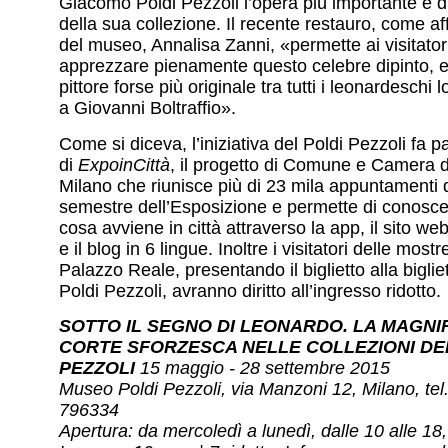
Giacomo Poldi Pezzoli l’opera più importante e d
della sua collezione. Il recente restauro, come aff
del museo, Annalisa Zanni, «permette ai visitator
apprezzare pienamente questo celebre dipinto, e
pittore forse più originale tra tutti i leonardeschi
a Giovanni Boltraffio».
Come si diceva, l’iniziativa del Poldi Pezzoli fa p
di
ExpoinCittà
, il progetto di Comune e Camera 
Milano che riunisce più di 23 mila appuntamenti d
semestre dell’Esposizione e permette di conosce
cosa avviene in città attraverso la app, il sito web
e il blog in 6 lingue. Inoltre i visitatori delle most
Palazzo Reale, presentando il biglietto alla bigli
Poldi Pezzoli, avranno diritto all’ingresso ridotto.
SOTTO IL SEGNO DI LEONARDO. LA MAGNI
CORTE SFORZESCA NELLE COLLEZIONI DE
PEZZOLI
15 maggio - 28 settembre 2015
Museo Poldi Pezzoli, via Manzoni 12, Milano, tel
796334
Apertura: da mercoledì a lunedì, dalle 10 alle 18,