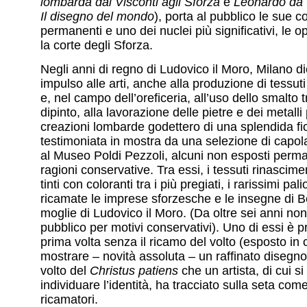
lombarda dai Visconti agli Sforza
e
Leonardo da 
Il disegno del mondo
), porta al pubblico le sue co
permanenti e uno dei nuclei più significativi, le o
la corte degli Sforza.
Negli anni di regno di Ludovico il Moro, Milano 
impulso alle arti, anche alla produzione di tessuti
e, nel campo dell’oreficeria, all’uso dello smalto 
dipinto, alla lavorazione delle pietre e dei metalli
creazioni lombarde godettero di una splendida fio
testimoniata in mostra da una selezione di capol
al Museo Poldi Pezzoli, alcuni non esposti per
ragioni conservative. Tra essi, i tessuti rinascimen
tinti con coloranti tra i più pregiati, i rarissimi pali
ricamate le imprese sforzesche e le insegne di B
moglie di Ludovico il Moro. (Da oltre sei anni no
pubblico per motivi conservativi). Uno di essi è p
prima volta senza il ricamo del volto (esposto in 
mostrare – novità assoluta – un raffinato disegno 
volto del
Christus patiens
che un artista, di cui si
individuare l’identità, ha tracciato sulla seta com
ricamatori.