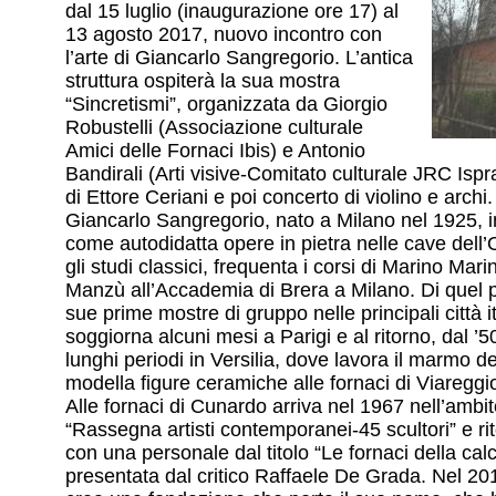
dal 15 luglio (inaugurazione ore 17) al
13 agosto 2017, nuovo incontro con
l’arte di Giancarlo Sangregorio. L’antica
struttura ospiterà la sua mostra
“Sincretismi”, organizzata da Giorgio
Robustelli (Associazione culturale
Amici delle Fornaci Ibis) e Antonio
Bandirali (Arti visive-Comitato culturale JRC Isp
di Ettore Ceriani e poi concerto di violino e archi.
Giancarlo Sangregorio, nato a Milano nel 1925, in
come autodidatta opere in pietra nelle cave dell’
gli studi classici, frequenta i corsi di Marino Mar
Manzù all’Accademia di Brera a Milano. Di quel 
sue prime mostre di gruppo nelle principali città 
soggiorna alcuni mesi a Parigi e al ritorno, dal ’50
lunghi periodi in Versilia, dove lavora il marmo d
modella figure ceramiche alle fornaci di Viareggi
Alle fornaci di Cunardo arriva nel 1967 nell’ambit
“Rassegna artisti contemporanei-45 scultori” e ri
con una personale dal titolo “Le fornaci della 
presentata dal critico Raffaele De Grada. Nel 2