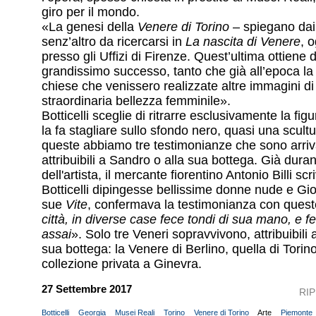
giro per il mondo.
«La genesi della
Venere di Torino
– spiegano dai
senz’altro da ricercarsi in
La nascita di Venere
, 
presso gli Uffizi di Firenze. Quest’ultima ottiene 
grandissimo successo, tanto che già all’epoca l
chiese che venissero realizzate altre immagini d
straordinaria bellezza femminile».
Botticelli sceglie di ritrarre esclusivamente la fig
la fa stagliare sullo sfondo nero, quasi una scultu
queste abbiamo tre testimonianze che sono arriva
attribuibili a Sandro o alla sua bottega. Già duran
dell'artista, il mercante fiorentino Antonio Billi s
Botticelli dipingesse bellissime donne nude e Gio
sue
Vite
, confermava la testimonianza con quest
città, in diverse case fece tondi di sua mano, e
assai
». Solo tre Veneri sopravvivono, attribuibili
sua bottega: la Venere di Berlino, quella di Torin
collezione privata a Ginevra.
27 Settembre 2017
RI
Botticelli
Georgia
Musei Reali
Torino
Venere di Torino
Arte
Piemonte