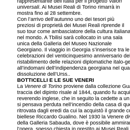
rappresentante dell’Italia per il progetto
Valori
universali
. Ai Musei Reali di Torino rimarrà in
mostra fino al 28 settembre.
Con l’arrivo dell’autunno uno dei tesori più
preziosi di proprietà dei Musei Reali riprende il
suo tour come ambasciatore della cultura italian
nel mondo. A Tbilisi sarà collocato in una sala
unica della Galleria del Museo Nazionale
Georgiano. Il viaggio in Georgia s’inserisce tra le
celebrazioni del venticinquesimo anniversario de
ristabilimento delle relazioni diplomatiche italo-
all’indomani dell’indipendenza georgiana nel qua
dissoluzione dell’Urss..
BOTTICELLI E LE SUE VENERI
La
Venere di Torino
proviene dalla collezione Gu
traccia del dipinto risale al 1844, quando fu acqu
reverendo inglese, che in seguito la cedette a u
si pensava perduta nell’incendio della casa di qu
ritrovata dagli eredi da cui la acquistò il grande c
biellese Riccardo Gualino. Nel 1930 la Venere d
della Galleria Sabauda, dove è possibile ammira
l’opera, spesso chiesta in prestito ai Musei Reali,