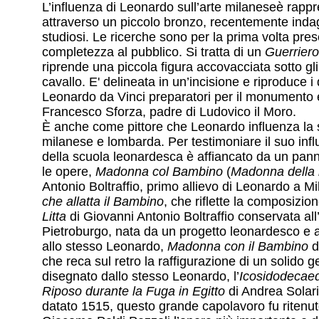
L’influenza di Leonardo sull’arte milaneseè rapp
attraverso un piccolo bronzo, recentemente inda
studiosi. Le ricerche sono per la prima volta pre
completezza al pubblico. Si tratta di un
Guerrier
riprende una piccola figura accovacciata sotto gli
cavallo. E' delineata in un’incisione e riproduce i 
Leonardo da Vinci preparatori per il monumento 
Francesco Sforza, padre di Ludovico il Moro.
È anche come pittore che Leonardo influenza la s
milanese e lombarda. Per testimoniare il suo infl
della scuola leonardesca è affiancato da un panne
le opere,
Madonna col Bambino
(
Madonna della 
Antonio Boltraffio, primo allievo di Leonardo a M
che allatta il Bambino
, che riflette la composizio
Litta
di Giovanni Antonio Boltraffio conservata al
Pietroburgo, nata da un progetto leonardesco e a 
allo stesso Leonardo,
Madonna con il Bambino
d
che reca sul retro la raffigurazione di un solido 
disegnato dallo stesso Leonardo, l’
Icosidodecaed
Riposo durante la Fuga in Egitto
di Andrea Solari
datato 1515, questo grande capolavoro fu ritenu