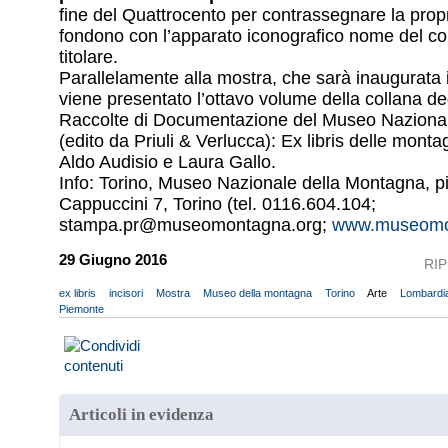
fine del Quattrocento per contrassegnare la propr
fondono con l’apparato iconografico nome del c
titolare.
Parallelamente alla mostra, che sarà inaugurata i
viene presentato l’ottavo volume della collana de
Raccolte di Documentazione del Museo Naziona
(edito da Priuli & Verlucca): Ex libris delle monta
Aldo Audisio e Laura Gallo.
Info: Torino, Museo Nazionale della Montagna, p
Cappuccini 7, Torino (tel. 0116.604.104;
stampa.pr@museomontagna.org;
www.museomo
29 Giugno 2016
RI
ex libris
incisori
Mostra
Museo della montagna
Torino
Arte
Lombardi
Piemonte
Articoli in evidenza