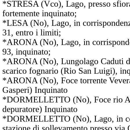
*STRESA (Vco), Lago, presso sfiora
fortemente inquinato;
*LESA (No), Lago, in corrispondenza
31, entro i limiti;
*ARONA (No), Lago, in corrisponde
93, inquinato;
*ARONA (No), Lungolago Caduti di
scarico fognario (Rio San Luigi), in
*ARONA (No), Foce torrente Vevera,
Gasperi) Inquinato
*DORMELLETTO (No), Foce rio Arl
depuratore) Inquinato
*DORMELLETTO (No), Lago, in cor
stazione di sollevamento presso via 