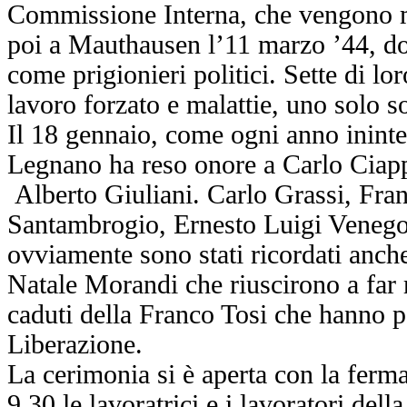
Commissione Interna, che vengono m
poi a Mauthausen l’11 marzo ’44, do
come prigionieri politici. Sette di l
lavoro forzato e malattie, uno solo s
Il 18 gennaio, come ogni anno ininte
Legnano ha reso onore a Carlo Ciapp
Alberto Giuliani. Carlo Grassi, Fra
Santambrogio, Ernesto Luigi Venegon
ovviamente sono stati ricordati anch
Natale Morandi che riuscirono a far ri
caduti della Franco Tosi che hanno pa
Liberazione.
La cerimonia si è aperta con la fermat
9.30 le lavoratrici e i lavoratori dell