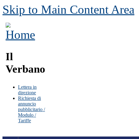
Skip to Main Content Area
Il
Verbano
Lettera in
direzione
Richiesta di
annuncio
pubblicitario /
Modulo /
Tariffe