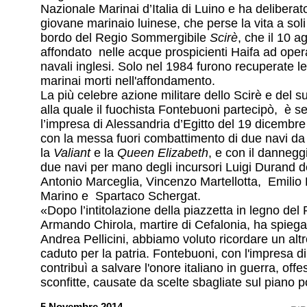
Nazionale Marinai d’Italia di Luino e ha deliberato 
giovane marinaio luinese, che perse la vita a soli
bordo del Regio Sommergibile
Scirè
, che il 10 a
affondato nelle acque prospicienti Haifa ad opera
navali inglesi. Solo nel 1984 furono recuperate l
marinai morti nell'affondamento.
La più celebre azione militare dello Scirè e del 
alla quale il fuochista Fontebuoni partecipò, è 
l’impresa di Alessandria d’Egitto del 19 dicembr
con la messa fuori combattimento di due navi da b
la
Valiant
e la
Queen Elizabeth
, e con il dannegg
due navi per mano degli incursori Luigi Durand d
Antonio Marceglia, Vincenzo Martellotta, Emilio 
Marino e Spartaco Schergat.
«Dopo l’intitolazione della piazzetta in legno de
Armando Chirola, martire di Cefalonia, ha spiegat
Andrea Pellicini, abbiamo voluto ricordare un alt
caduto per la patria. Fontebuoni, con l'impresa d
contribuì a salvare l'onore italiano in guerra, off
sconfitte, causate da scelte sbagliate sul piano po
5 Novembre 2014