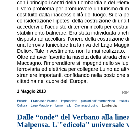
con i principali centri della Lombardia e del Piem
Il vero problema per promuovere un turismo di 
costituito dalla inaccessibilità del luogo. Si era p
considerazione l’ipotesi della costruzione di una 
accedervi e l’acquisto di terreni incolti per costru
stabilimento balneare. Era stata individuata anch
disposta ad accollarsi l’onere della costruzione d
una ferrovia funicolare tra la riva del Lago Maggi
Delio». Tale investimento non fu mai realizzato.
Oltre ad aver favorito la nascita della strada che
Maccagno, l’imprenditore si impegnò nello svilup
ferroviaria ed elettrica per collegare Luino ad altr
straniere importanti, confidando nella posizione s
cittadina nel cuore dell’Europa.
1 Maggio 2013
RI
Editoria
Francasco Branca
imprenditori
pionieri dell'Informazione
tesi di 
Cultura
Lago Maggiore
Luino
s.f.
Cronaca di Luino
Lombardia
Dalle “onde” del Verbano alla line
Malpensa. L'"edicola" universale v