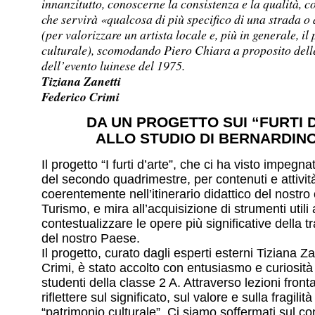
innanzitutto, conoscerne la consistenza e la qualità, c
che servirà «qualcosa di più specifico di una strada 
(per valorizzare un artista locale e, più in generale, il
culturale), scomodando Piero Chiara a proposito dell
dell’evento luinese del 1975.
Tiziana Zanetti
Federico Crimi
DA UN PROGETTO SUI “FURTI 
ALLO STUDIO DI BERNARDINO
Il progetto “I furti d’arte”, che ci ha visto impegnat
del secondo quadrimestre, per contenuti e attività
coerentemente nell’itinerario didattico del nostro c
Turismo, e mira all’acquisizione di strumenti util
contestualizzare le opere più significative della t
del nostro Paese.
Il progetto, curato dagli esperti esterni Tiziana Z
Crimi, è stato accolto con entusiasmo e curiosità 
studenti della classe 2 A. Attraverso lezioni fron
riflettere sul significato, sul valore e sulla fragilit
“patrimonio culturale”. Ci siamo soffermati sul co