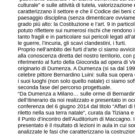
culturale” e sulle attività di tutela, valorizzazione
caratterizzano il settore e che il Codice dei beni c
paesaggio disciplina (senza dimenticare ovviame
grado più alto: la Costituzione e l’art. 9 in partic
potuto riflettere sui numerosi rischi che rendono i
tanto fragili e in particolare sui pericoli legati all’
le guerre, l’incuria, gli scavi clandestini, i furti.
Proprio nell’ambito dei furti d’arte ci siamo avvici
alla conoscenza diretta del nostro territorio, con 
riferimento al furto della Gioconda ad opera di 
originario di Dumenza. A Dumenza (si sa dal 199
celebre pittore Bernardino Luini: sulla sua opera
i suoi luoghi (non solo quello natale) ci siamo sof
seconda fase del percorso progettuale.
“Da Dumenza a Milano… sulle orme di Bernardino L
dell’itinerario da noi realizzato e presentato in o
conferenza del 6 giugno 2014 dal titolo “Affari di 
riletto nella sua terra natale”, curata da Tiziana 
il Punto d’incontro dell’Auditorium di Maccagno. I
presentato è il risultato di lezioni in aula in cui s
analizzate le fasi che caratterizzano la costruzio