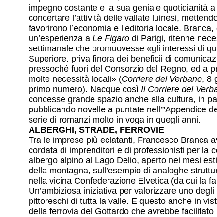
impegno costante e la sua geniale quotidianità a
concertare l’attività delle vallate luinesi, mettendo
favorirono l’economia e l’editoria locale. Branca
un’esperienza a
Le Figaro
di Parigi, ritenne nec
settimanale che promuovesse «gli interessi di que
Superiore, priva finora dei beneficii di comunicazi
pressoché fuori del Consorzio del Regno, ed a p
molte necessità locali» (
Corriere del Verbano
, 8
primo numero). Nacque così
Il Corriere del Verb
concesse grande spazio anche alla cultura, in pa
pubblicando novelle a puntate nell’”Appendice de
serie di romanzi molto in voga in quegli anni.
ALBERGHI, STRADE, FERROVIE
Tra le imprese più eclatanti, Francesco Branca a
cordata di imprenditori e di professionisti per la 
albergo alpino al Lago Delio, aperto nei mesi esti
della montagna, sull’esempio di analoghe struttu
nella vicina Confederazione Elvetica (da cui la fa
Un’ambiziosa iniziativa per valorizzare uno degli 
pittoreschi di tutta la valle. E questo anche in vis
della ferrovia del Gottardo che avrebbe facilitato