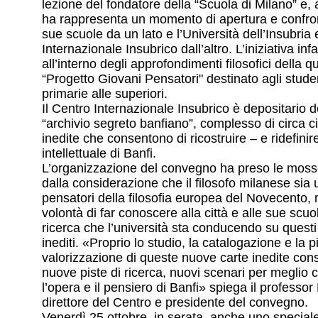
lezione del fondatore della “Scuola di Milano” e,
ha rappresenta un momento di apertura e confro
sue scuole da un lato e l’Università dell’Insubria 
Internazionale Insubrico dall’altro. L’iniziativa infa
all’interno degli approfondimenti filosofici della q
“Progetto Giovani Pensatori" destinato agli studen
primarie alle superiori.
Il Centro Internazionale Insubrico è depositario d
“archivio segreto banfiano”, complesso di circa c
inedite che consentono di ricostruire – e ridefinire
intellettuale di Banfi.
L’organizzazione del convegno ha preso le moss
dalla considerazione che il filosofo milanese sia
pensatori della filosofia europea del Novecento,
volontà di far conoscere alla città e alle sue scuol
ricerca che l’università sta conducendo su questi 
inediti. «Proprio lo studio, la catalogazione e la 
valorizzazione di queste nuove carte inedite con
nuove piste di ricerca, nuovi scenari per meglio
l’opera e il pensiero di Banfi» spiega il professor
direttore del Centro e presidente del convegno.
Venerdì 25 ottobre, in serata, anche uno specia