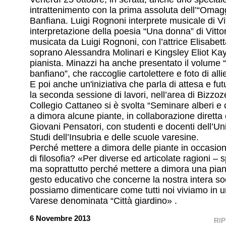
intrattenimento con la prima assoluta dell’“Omag
Banfiana. Luigi Rognoni interprete musicale di Vit
interpretazione della poesia “Una donna” di Vitto
musicata da Luigi Rognoni, con l’attrice Elisabett
soprano Alessandra Molinari e Kingsley Eliot Ka
pianista. Minazzi ha anche presentato il volume “
banfiano”, che raccoglie cartolettere e foto di alli
E poi anche un'iniziativa che parla di attesa e fu
la seconda sessione di lavori, nell’area di Bizzoz
Collegio Cattaneo si è svolta “Seminare alberi e 
a dimora alcune piante, in collaborazione diretta 
Giovani Pensatori, con studenti e docenti dell’Uni
Studi dell’Insubria e delle scuole varesine.
Perché mettere a dimora delle piante in occasio
di filosofia? «Per diverse ed articolate ragioni – 
ma soprattutto perché mettere a dimora una pian
gesto educativo che concerne la nostra intera soc
possiamo dimenticare come tutti noi viviamo in u
Varese denominata “Città giardino» .
6 Novembre 2013
RI