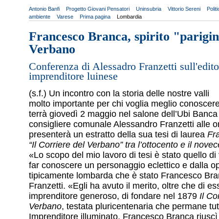
Antonio Banfi
Progetto Giovani Pensatori
Uninsubria
Vittorio Sereni
Polit
ambiente
Varese
Prima pagina
Lombardia
Francesco Branca, spirito "parigin
Verbano
Conferenza di Alessadro Franzetti sull'edito
imprenditore luinese
(s.f.) Un incontro con la storia delle nostre valli
molto importante per chi voglia meglio conoscere 
terrà giovedì 2 maggio nel salone dell’Ubi Banca 
consigliere comunale Alessandro Franzetti alle o
presenterà un estratto della sua tesi di laurea
Fr
“Il Corriere del Verbano” tra l’ottocento e il novec
«Lo scopo del mio lavoro di tesi è stato quello di 
far conoscere un personaggio eclettico e dalla o
tipicamente lombarda che è stato Francesco B
Franzetti. «Egli ha avuto il merito, oltre che di e
imprenditore generoso, di fondare nel 1879
Il Co
Verbano
, testata pluricentenaria che permane tut
Imprenditore illuminato, Francesco Branca riuscì 