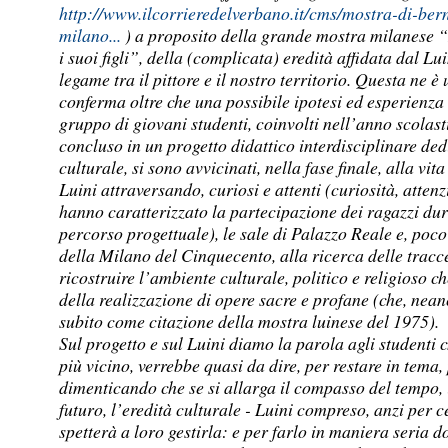
http://www.ilcorrieredelverbano.it/cms/mostra-di-bern
milano...
) a proposito della grande mostra milanese 
i suoi figli”, della (complicata) eredità affidata dal Luin
legame tra il pittore e il nostro territorio. Questa ne è 
conferma oltre che una possibile ipotesi ed esperienza 
gruppo di giovani studenti, coinvolti nell’anno scolas
concluso in un progetto didattico interdisciplinare de
culturale, si sono avvicinati, nella fase finale, alla vita
Luini attraversando, curiosi e attenti (curiosità, atte
hanno caratterizzato la partecipazione dei ragazzi dur
percorso progettuale), le sale di Palazzo Reale e, poco 
della Milano del Cinquecento, alla ricerca delle tracce
ricostruire l’ambiente culturale, politico e religioso ch
della realizzazione di opere sacre e profane (che, nean
subito come citazione della mostra luinese del 1975).
Sul progetto e sul Luini diamo la parola agli studenti 
più vicino, verrebbe quasi da dire, per restare in tema,
dimenticando che se si allarga il compasso del tempo, 
futuro, l’eredità culturale - Luini compreso, anzi per cer
spetterà a loro gestirla: e per farlo in maniera seria 