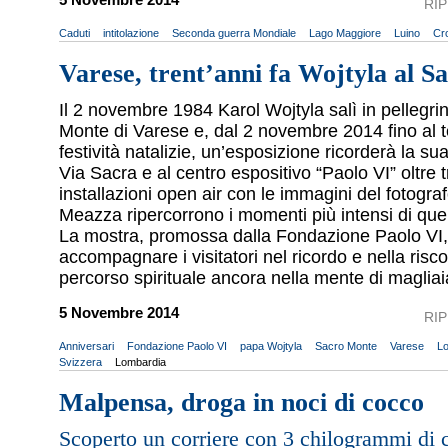
RI
Caduti
intitolazione
Seconda guerra Mondiale
Lago Maggiore
Luino
Cr
Varese, trent’anni fa Wojtyla al 
Il 2 novembre 1984 Karol Wojtyla salì in pellegri
Monte di Varese e, dal 2 novembre 2014 fino al t
festività natalizie, un’esposizione ricorderà la sua
Via Sacra e al centro espositivo “Paolo VI” oltre 
installazioni open air con le immagini del fotogra
Meazza ripercorrono i momenti più intensi di quel
La mostra, promossa dalla Fondazione Paolo VI,
accompagnare i visitatori nel ricordo e nella risc
percorso spirituale ancora nella mente di magliaia
5 Novembre 2014
RI
Anniversari
Fondazione Paolo VI
papa Wojtyla
Sacro Monte
Varese
Lo
Svizzera
Lombardia
Malpensa, droga in noci di cocco
Scoperto un corriere con 3 chilogrammi di 