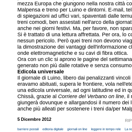
mezza Europa che giungono nella nostra città c
Malpensa e treno per Luino e dintorni. E-mail, tel
di spiegazioni ad uffici vari, spaventati dalle tem
treni comodi, ben assestati nell'arco della giorna
anche nei giorni festivi. Ma, per favore, non spara
Si è trattato di una lettura affrettata. Per ora, lo
nessun pericolo. Però quei treni non devono viag
la dimostrazione dei vantaggi dell'informazione ch
onde elettromagnetiche e su cavi di fibra ottica.
Ora con un clic si aprono le pagine del settiman
generato non più dalle rotative e senza consumo 
Edicola universale
Il giornale di Luino, libero dai penalizzanti vincoli 
eravamo abituati, supera le frontiere, vola nell'ete
una edicola universale, ad ogni latitudine ed in qu
Chissà, grazie al
Corriere del Verbano on line
, i
giungerà dovunque e allargandosi il numero dei l
anche più alleati per sostenere i treni da/per M
5 Dicembre 2012
RI
barriere postali
editoria digitale
giornali on line
leggere in tempo rele
La no