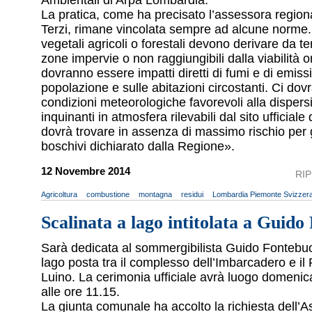
Ambientali di Arpa Lombardia.
La pratica, come ha precisato l’assessora region
Terzi, rimane vincolata sempre ad alcune norme. 
vegetali agricoli o forestali devono derivare da ter
zone impervie o non raggiungibili dalla viabilità o
dovranno essere impatti diretti di fumi e di emissi
popolazione e sulle abitazioni circostanti. Ci do
condizioni meteorologiche favorevoli alla dispers
inquinanti in atmosfera rilevabili dal sito ufficiale 
dovrà trovare in assenza di massimo rischio per g
boschivi dichiarato dalla Regione».
12 Novembre 2014
RI
Agricoltura
combustione
montagna
residui
Lombardia Piemonte Svizzer
Scalinata a lago intitolata a Guido
Sarà dedicata al sommergibilista Guido Fontebuon
lago posta tra il complesso dell’Imbarcadero e il 
Luino. La cerimonia ufficiale avrà luogo domen
alle ore 11.15.
La giunta comunale ha accolto la richiesta dell’