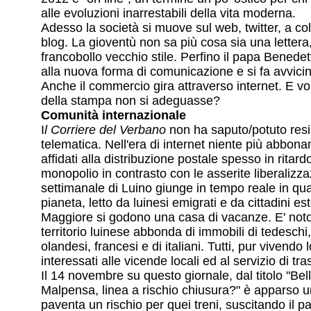
alle evoluzioni inarrestabili della vita moderna.
Adesso la società si muove sul web, twitter, a col
blog. La gioventù non sa più cosa sia una lettera
francobollo vecchio stile. Perfino il papa Benede
alla nuova forma di comunicazione e si fa avvicina
Anche il commercio gira attraverso internet. E v
della stampa non si adeguasse?
Comunità internazionale
I
l Corriere del Verbano
non ha saputo/potuto resis
telematica. Nell'era di internet niente più abbona
affidati alla distribuzione postale spesso in ritar
monopolio in contrasto con le asserite liberalizzaz
settimanale di Luino giunge in tempo reale in qu
pianeta, letto da luinesi emigrati e da cittadini es
Maggiore si godono una casa di vacanze. E' noto, i
territorio luinese abbonda di immobili di tedeschi,
olandesi, francesi e di italiani. Tutti, pur vivendo
interessati alle vicende locali ed al servizio di tr
Il 14 novembre su questo giornale, dal titolo "Be
Malpensa, linea a rischio chiusura?" è apparso u
paventa un rischio per quei treni, suscitando il pan