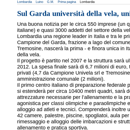
Lombardia
Luino
G.M.
Prima pagina
Lombardia
Sul Garda università della vela, uni
Una buona notizia per le circa 550 imprese (un q
italiane) e quasi 3000 addetti del settore della v
Lombardia una regione leader in Italia e tra le p
Campione del Garda, frazione a lago del comune
Tremosine, nascerà la prima - e finora unica in Ita
della vela.
Il progetto è partito nel 2007 e la struttura sarà ul
2012. La spesa finale sarà di 6,7 milioni di euro, t
privati (4,7 da Campione Univela srl e Tremosine
amministrazione comunale (2 milioni).
Il primo centro italiano di preparazione federale p
si estenderà per circa 10400 metri quadri, sarà do
attrezzature necessarie per l’allenamento e la pra
agonistica per classi olimpiche e paraolimpiche e o
alloggio ad atleti e tecnici. Comprenderà inoltre 
42 camere, palestre, piscine, spogliatoi, aula per
rimessaggio e alloggio delle imbarcazioni e strutt
allenamento e pratica sportiva.