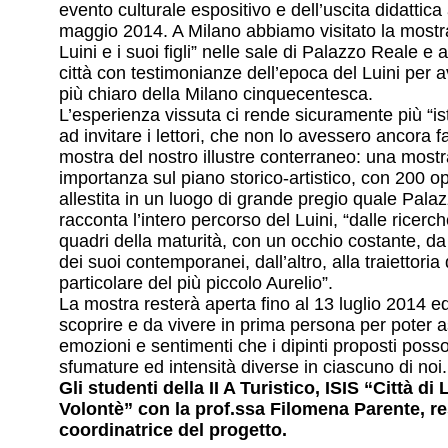
evento culturale espositivo e dell’uscita didattica
maggio 2014. A Milano abbiamo visitato la mostr
Luini e i suoi figli” nelle sale di Palazzo Reale e al
città con testimonianze dell’epoca del Luini per 
più chiaro della Milano cinquecentesca.
L’esperienza vissuta ci rende sicuramente più “istr
ad invitare i lettori, che non lo avessero ancora fat
mostra del nostro illustre conterraneo: una most
importanza sul piano storico-artistico, con 200 o
allestita in un luogo di grande pregio quale Pala
racconta l’intero percorso del Luini, “dalle ricerch
quadri della maturità, con un occhio costante, da 
dei suoi contemporanei, dall’altro, alla traiettoria d
particolare del più piccolo Aurelio”.
La mostra resterà aperta fino al 13 luglio 2014 ed
scoprire e da vivere in prima persona per poter 
emozioni e sentimenti che i dipinti proposti poss
sfumature ed intensità diverse in ciascuno di noi.
Gli studenti della II A Turistico, ISIS “Città di
Volontè” con la prof.ssa Filomena Parente, r
coordinatrice del progetto.