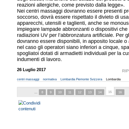
reazioni allergiche, come previsto dalla legge».
Nei centri massaggi dovranno essere presenti pre
soccorso, dovrà essere rispettato il divieto di usa
apparecchi, utensili e taglienti, anche se monou
impiegare lampade abbronzanti o dispositivi ch
radiazioni UV per l’abbronzatura artificiale. Per gl
dovranno essere disponibili, in apposito locale 
nel caso gli operatori siano inferiori a cinque, spa
spogliatoi dotati di armadietti individuali per la cu
indumenti di lavoro.
26 Luglio 2017
RI
centri massaggi
normativa
Lombardia Piemonte Svizzera
Lombardia
15
…
8
9
10
11
12
13
14
16