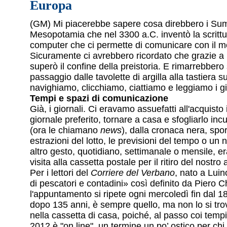
Europa
(GM) Mi piacerebbe sapere cosa direbbero i Sume
Mesopotamia che nel 3300 a.C. inventò la scrittu
computer che ci permette di comunicare con il m
Sicuramente ci avrebbero ricordato che grazie a 
superò il confine della preistoria. E rimarrebbero s
passaggio dalle tavolette di argilla alla tastiera s
navighiamo, clicchiamo, ciattiamo e leggiamo i gi
Tempi e spazi di comunicazione
Già, i giornali. Ci eravamo assuefatti all'acquisto 
giornale preferito, tornare a casa e sfogliarlo incur
(ora le chiamano
news
), dalla cronaca nera, spor
estrazioni del lotto, le previsioni del tempo o un 
altro gesto, quotidiano, settimanale o mensile, er
visita alla cassetta postale per il ritiro del nost
Per i lettori del
Corriere del Verbano
, nato a Luin
di pescatori e contadini» così definito da Piero C
l'appuntamento si ripete ogni mercoledì fin dal 18
dopo 135 anni, è sempre quello, ma non lo si trov
nella cassetta di casa, poiché, al passo coi temp
2012 è "on line", un termine un po’ ostico per ch