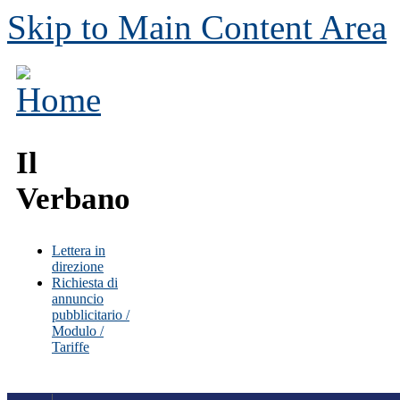
Skip to Main Content Area
Il
Verbano
Lettera in
direzione
Richiesta di
annuncio
pubblicitario /
Modulo /
Tariffe