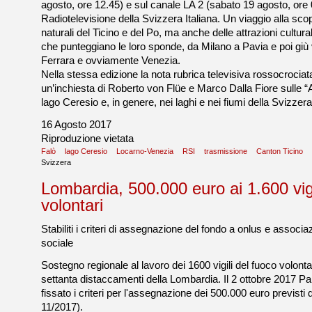
agosto, ore 12.45) e sul canale LA 2 (sabato 19 agosto, ore 
Radiotelevisione della Svizzera Italiana. Un viaggio alla sco
naturali del Ticino e del Po, ma anche delle attrazioni cultur
che punteggiano le loro sponde, da Milano a Pavia e poi gi
Ferrara e ovviamente Venezia.
Nella stessa edizione la nota rubrica televisiva rossocrocia
un’inchiesta di Roberto von Flüe e Marco Dalla Fiore sulle 
lago Ceresio e, in genere, nei laghi e nei fiumi della Svizzera
16 Agosto 2017
Riproduzione vietata
Falò
lago Ceresio
Locarno-Venezia
RSI
trasmissione
Canton Ticino
Svizzera
Lombardia, 500.000 euro ai 1.600 vigi
volontari
Stabiliti i criteri di assegnazione del fondo a onlus e associ
sociale
Sostegno regionale al lavoro dei 1600 vigili del fuoco volontari
settanta distaccamenti della Lombardia. Il 2 ottobre 2017 
fissato i criteri per l'assegnazione dei 500.000 euro previsti 
11/2017).