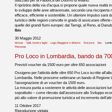
utilizzato per la Fabbrica del Duomo di Milano.
Il ripristino della via d’acqua si propone quale nuova realtà i
lo sviluppo delle aree attraversate, secondo una riscoperta m
efficace, efficiente e sostenibile. Un ulteriore impulso sarà
turistico delle regioni coinvolte in grado di assicurare offerte
quelle dei grandi fiumi europei: dal Tamigi, al Reno, al Danub
Ibis
30 Maggio 2012
Idrovie
Valli, monti e laghi
Lago Maggiore e dintorni
Svizzera
Ibis
Lomba
Piemonte
Pro Loco in Lombardia, bando da 70
Previsti voucher da 1500 euro per oltre 650 associazioni
Ossigeno per l’attività delle oltre 650 Pro Loco iscritte all'alb
Lombardia. Nelle prossime settimane un bando di Regione 
l'assegnazione di un voucher da 1500 euro.
La misura punta a sostenere le attività delle associazioni tur
soprattutto – come rilevato dall'assessore allo Sviluppo eco
più alto valore di promozione turistica ed incremento dell'attr
11 Ottobre 2017
Riproduzione vietata