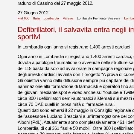
raduno di Cassino del 27 maggio 2012.
27 Giugno 2012
Fiat 600
Italia
Lombardia
Varese
Lombardia Piemonte Svizzera
Lomba
Defibrillatori, il salvavita entra negli i
sportivi
In Lombardia ogni anno si registrano 1.400 arresti cardiaci
Ogni anno in Lombardia si registrano 1.400 arresti cardiaci, 
dovuta a patologie traumatiche o avvenute nelle strutture sa
del 118 basta da solo ad avvalorare la campagna regionale 
degli arresti cardiaci avviata con il progetto “A prova di cuore
Gli obiettivi vanno dalla diffusione sempre più capillare dei di
rianimazione alla formazione di farmacisti e operatori fino al
dei giovani mediante spot e video anche su Youtube e Twitt
circa 300 i defibrillatori semi-automatici sistemati sui mezzi 
circa 70 DAE quelli in prossimità di farmacie rurali.
Questi dati sono emersi il 22 maggio in Consiglio regionale d
dell'assessore Luciano Bresciani a un’interrogazione del co
Alboni (PdL). Attualmente sono complessivamente 461 i defibr
Lombardia, di cui 361 fissi e 50 mobili. Oltre 300 i defibrillator