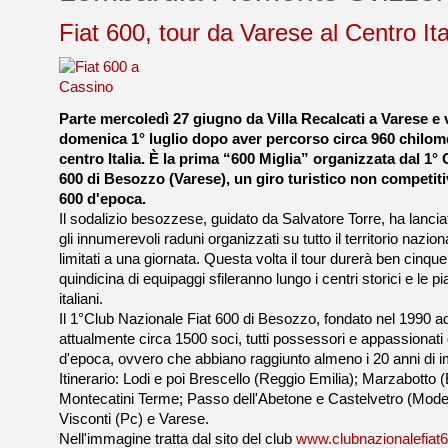
Fiat 600, tour da Varese al Centro Ital
Parte mercoledì 27 giugno da Villa Recalcati a Varese e v
domenica 1° luglio dopo aver percorso circa 960 chilomet
centro Italia. È la prima “600 Miglia” organizzata dal 1°
600 di Besozzo (Varese), un giro turistico non competiti
600 d'epoca.
Il sodalizio besozzese, guidato da Salvatore Torre, ha lanci
gli innumerevoli raduni organizzati su tutto il territorio nazio
limitati a una giornata. Questa volta il tour durerà ben cinque
quindicina di equipaggi sfileranno lungo i centri storici e le p
italiani.
Il 1°Club Nazionale Fiat 600 di Besozzo, fondato nel 1990 a
attualmente circa 1500 soci, tutti possessori e appassionati
d'epoca, ovvero che abbiano raggiunto almeno i 20 anni di 
Itinerario: Lodi e poi Brescello (Reggio Emilia); Marzabotto 
Montecatini Terme; Passo dell'Abetone e Castelvetro (Mod
Visconti (Pc) e Varese.
Nell'immagine tratta dal sito del club
www.clubnazionalefiat6