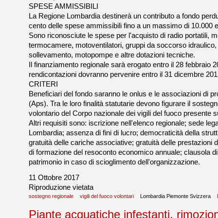
SPESE AMMISSIBILI
La Regione Lombardia destinerà un contributo a fondo perdut
cento delle spese ammissibili fino a un massimo di 10.000 e
Sono riconosciute le spese per l'acquisto di radio portatili,
termocamere, motoventilatori, gruppi da soccorso idraulico,
sollevamento, motopompe e altre dotazioni tecniche.
Il finanziamento regionale sarà erogato entro il 28 febbraio 
rendicontazioni dovranno pervenire entro il 31 dicembre 201
CRITERI
Beneficiari del fondo saranno le onlus e le associazioni di 
(Aps). Tra le loro finalità statutarie devono figurare il sost
volontario del Corpo nazionale dei vigili del fuoco presente sul
Altri requisiti sono: iscrizione nell'elenco regionale; sede leg
Lombardia; assenza di fini di lucro; democraticità della struttu
gratuità delle cariche associative; gratuità delle prestazioni d
di formazione del resoconto economico annuale; clausola di
patrimonio in caso di scioglimento dell'organizzazione.
11 Ottobre 2017
Riproduzione vietata
sostegno regionale
vigili del fuoco volontari
Lombardia Piemonte Svizzera
Piante acquatiche infestanti, rimozion