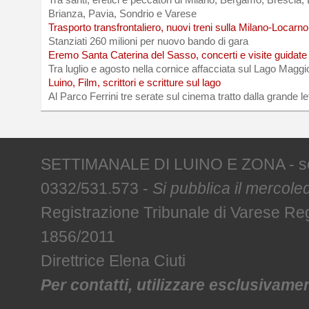
Tra santi, eretici e peccatori di Milano, Bergamo, Brescia
Brianza, Pavia, Sondrio e Varese
Trasporto transfrontaliero, nuovi treni sulla Milano-Locarno
Stanziati 260 milioni per nuovo bando di gara
Eremo Santa Caterina del Sasso, concerti e visite guidate
Tra luglio e agosto nella cornice affacciata sul Lago Maggi
Luino, Film, scrittori e scritture sul lago
Al Parco Ferrini tre serate sul cinema tratto dalla grande le
SETTIMANALE DI LUINO E ZONA - sede 
0332/531.573 -
Si pubblica il mercoled
Registrazione Tribunale di Varese R
1856/2011
Direttrice Elena Ciuti
Per contatti, utilizzare esclusivament