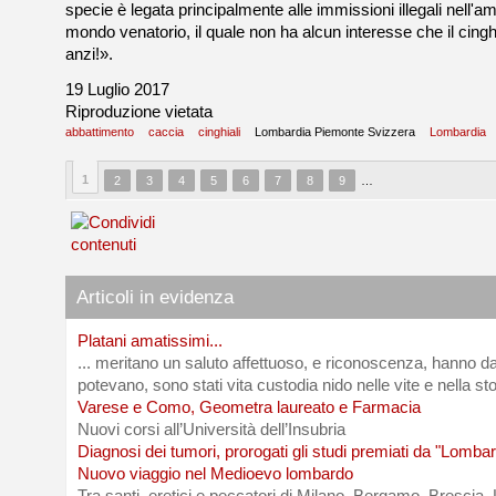
specie è legata principalmente alle immissioni illegali nell'am
mondo venatorio, il quale non ha alcun interesse che il cing
anzi!».
19 Luglio 2017
Riproduzione vietata
abbattimento
caccia
cinghiali
Lombardia Piemonte Svizzera
Lombardia
1
2
3
4
5
6
7
8
9
…
Articoli in evidenza
Platani amatissimi...
... meritano un saluto affettuoso, e riconoscenza, hanno da
potevano, sono stati vita custodia nido nelle vite e nella sto
Varese e Como, Geometra laureato e Farmacia
Nuovi corsi all’Università dell’Insubria
Diagnosi dei tumori, prorogati gli studi premiati da "Lombar
Nuovo viaggio nel Medioevo lombardo