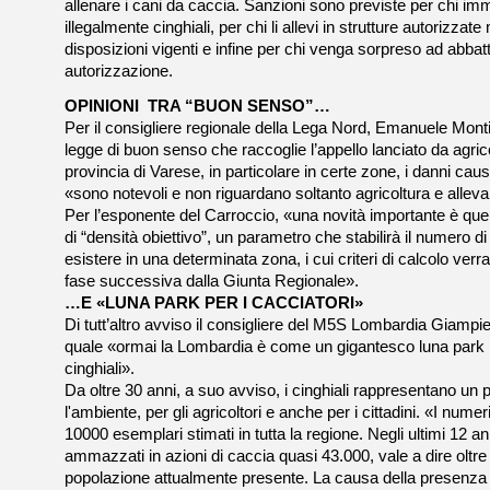
allenare i cani da caccia. Sanzioni sono previste per chi im
illegalmente cinghiali, per chi li allevi in strutture autorizzat
disposizioni vigenti e infine per chi venga sorpreso ad abbat
autorizzazione.
OPINIONI TRA “BUON SENSO”…
Per il consigliere regionale della Lega Nord, Emanuele Monti,
legge di buon senso che raccoglie l’appello lanciato da agricol
provincia di Varese, in particolare in certe zone, i danni caus
«sono notevoli e non riguardano soltanto agricoltura e alle
Per l’esponente del Carroccio, «una novità importante è quel
di “densità obiettivo”, un parametro che stabilirà il numero 
esistere in una determinata zona, i cui criteri di calcolo verra
fase successiva dalla Giunta Regionale».
…E «LUNA PARK PER I CACCIATORI»
Di tutt’altro avviso il consigliere del M5S Lombardia Giampie
quale «ormai la Lombardia è come un gigantesco luna park pe
cinghiali».
Da oltre 30 anni, a suo avviso, i cinghiali rappresentano un
l'ambiente, per gli agricoltori e anche per i cittadini. «I numer
10000 esemplari stimati in tutta la regione. Negli ultimi 12 an
ammazzati in azioni di caccia quasi 43.000, vale a dire oltre q
popolazione attualmente presente. La causa della presenza