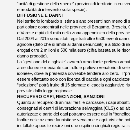
“unità di gestione della specie” (porzioni di territorio in cui ve
e modalità di intervento sulla specie).
DIFFUSIONE E DANNI
Nel territorio lombardo si stima siano presenti non meno di se
particolare concentrati nelle province di Bergamo, Brescia
e Varese e più di 4 mila nella zona appenninica della provinc
Dal 2004 al 2015 sono stati registrati oltre 6500 eventi danno
agricole (dato che si limita ai danni denunciati) e a titolo di 
erogati oltre 2 milioni e 500 mila euro (cifra basata sulle riso
danno prodotto).
La “gestione del cinghiale” avverrà «mediante prelievo venato
aree idonee e mediante controllo e prelievo venatorio di sel
idonee», dove la presenza dovrebbe tendere allo zero. Il “pre
essere effettuato solo con licenza di caccia e ogni cacciatore 
“selezione” potrà fruire di 15 giornate di caccia aggiuntive ris
previste dalla legge regionale.
RECUPERO CAPI, RECINZIONI, SANZIONI
Quanto al recupero di animali feriti e carcasse, i capi abbat
consegnati ai centri di lavorazione selvaggina (CLS) o ad alt
autorizzate e parte dei capi potranno essere dati in “benefic
Inoltre nelle aziende faunistiche venatorie e agrituristiche p
installate apposite recinzioni che ospitino cinghiali registrati c