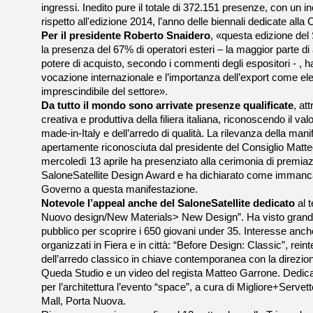
ingressi. Inedito pure il totale di 372.151 presenze, con un 
rispetto all'edizione 2014, l’anno delle biennali dedicate alla
Per il presidente Roberto Snaidero
, «questa edizione del
la presenza del 67% di operatori esteri – la maggior parte di a
potere di acquisto, secondo i commenti degli espositori - , h
vocazione internazionale e l’importanza dell’export come e
imprescindibile del settore».
Da tutto il mondo sono arrivate presenze qualificate
, at
creativa e produttiva della filiera italiana, riconoscendo il va
made-in-Italy e dell’arredo di qualità. La rilevanza della man
apertamente riconosciuta dal presidente del Consiglio Matt
mercoledì 13 aprile ha presenziato alla cerimonia di premiaz
SaloneSatellite Design Award e ha dichiarato come immanca
Governo a questa manifestazione.
Notevole l’appeal anche del SaloneSatellite dedicato
al 
Nuovo design/New Materials> New Design”. Ha visto grande
pubblico per scoprire i 650 giovani under 35. Interesse anche
organizzati in Fiera e in città: “Before Design: Classic”, rein
dell’arredo classico in chiave contemporanea con la direzione
Queda Studio e un video del regista Matteo Garrone. Dedicato
per l’architettura l’evento “space”, a cura di Migliore+Servet
Mall, Porta Nuova.