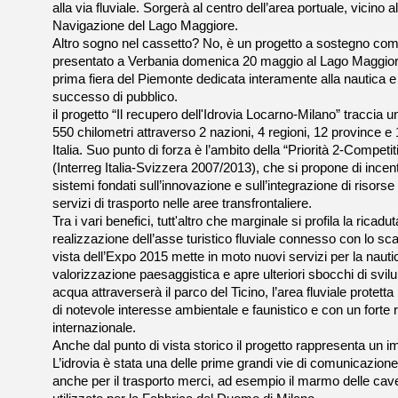
alla via fluviale. Sorgerà al centro dell’area portuale, vicino a
Navigazione del Lago Maggiore.
Altro sogno nel cassetto? No, è un progetto a sostegno comu
presentato a Verbania domenica 20 maggio al Lago Maggiore
prima fiera del Piemonte dedicata interamente alla nautica 
successo di pubblico.
il progetto “Il recupero dell'Idrovia Locarno-Milano” traccia u
550 chilometri attraverso 2 nazioni, 4 regioni, 12 province 
Italia. Suo punto di forza è l’ambito della “Priorità 2-Competit
(Interreg Italia-Svizzera 2007/2013), che si propone di incent
sistemi fondati sull’innovazione e sull’integrazione di risorse t
servizi di trasporto nelle aree transfrontaliere.
Tra i vari benefici, tutt'altro che marginale si profila la ricad
realizzazione dell’asse turistico fluviale connesso con lo sc
vista dell’Expo 2015 mette in moto nuovi servizi per la nauti
valorizzazione paesaggistica e apre ulteriori sbocchi di svilu
acqua attraverserà il parco del Ticino, l’area fluviale protett
di notevole interesse ambientale e faunistico e con un forte r
internazionale.
Anche dal punto di vista storico il progetto rappresenta un 
L’idrovia è stata una delle prime grandi vie di comunicazion
anche per il trasporto merci, ad esempio il marmo delle cav