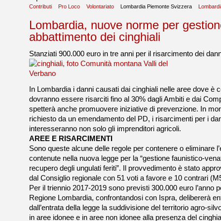
Contributi
Pro Loco
Volontariato
Lombardia Piemonte Svizzera
Lombardi
Lombardia, nuove norme per gestion
abbattimento dei cinghiali
Stanziati 900.000 euro in tre anni per il risarcimento dei dann
In Lombardia i danni causati dai cinghiali nelle aree dove è 
dovranno essere risarciti fino al 30% dagli Ambiti e dai Compr
spetterà anche promuovere iniziative di prevenzione. In mo
richiesto da un emendamento del PD, i risarcimenti per i dan
interesseranno non solo gli imprenditori agricoli.
AREE E RISARCIMENTI
Sono queste alcune delle regole per contenere o eliminare l
contenute nella nuova legge per la “gestione faunistico-venat
recupero degli ungulati feriti”. Il provvedimento è stato appro
dal Consiglio regionale con 51 voti a favore e 10 contrari (M
Per il triennio 2017-2019 sono previsti 300.000 euro l’anno pe
Regione Lombardia, confrontandosi con Ispra, delibererà ent
dall’entrata della legge la suddivisione del territorio agro-si
in aree idonee e in aree non idonee alla presenza del cinghia