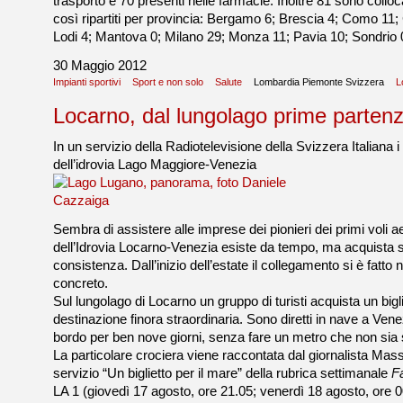
trasporto e 70 presenti nelle farmacie. Inoltre 81 sono collocat
così ripartiti per provincia: Bergamo 6; Brescia 4; Como 11
Lodi 4; Mantova 0; Milano 29; Monza 11; Pavia 10; Sondrio 
30 Maggio 2012
Impianti sportivi
Sport e non solo
Salute
Lombardia Piemonte Svizzera
L
Locarno, dal lungolago prime partenz
In un servizio della Radiotelevisione della Svizzera Italiana i t
dell’idrovia Lago Maggiore-Venezia
Sembra di assistere alle imprese dei pionieri dei primi voli aer
dell’Idrovia Locarno-Venezia esiste da tempo, ma acquista 
consistenza. Dall’inizio dell’estate il collegamento si è fatto
concreto.
Sul lungolago di Locarno un gruppo di turisti acquista un bigl
destinazione finora straordinaria. Sono diretti in nave a Ven
bordo per ben nove giorni, senza fare un metro che non sia 
La particolare crociera viene raccontata dal giornalista Ma
servizio “Un biglietto per il mare” della rubrica settimanale
F
LA 1 (giovedì 17 agosto, ore 21.05; venerdì 18 agosto, ore 