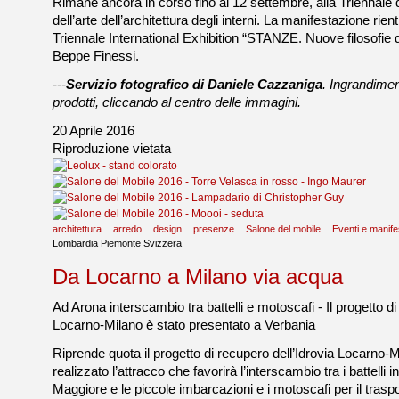
Rimane ancora in corso fino al 12 settembre, alla Triennale d
dell’arte dell’architettura degli interni. La manifestazione rien
Triennale International Exhibition “STANZE. Nuove filosofie de
Beppe Finessi.
---
Servizio fotografico di Daniele Cazzaniga
. Ingrandimen
prodotti, cliccando al centro delle immagini.
20 Aprile 2016
Riproduzione vietata
architettura
arredo
design
presenze
Salone del mobile
Eventi e manife
Lombardia Piemonte Svizzera
Da Locarno a Milano via acqua
Ad Arona interscambio tra battelli e motoscafi - Il progetto di
Locarno-Milano è stato presentato a Verbania
Riprende quota il progetto di recupero dell’Idrovia Locarno-
realizzato l’attracco che favorirà l’interscambio tra i battelli 
Maggiore e le piccole imbarcazioni e i motoscafi per il trasp