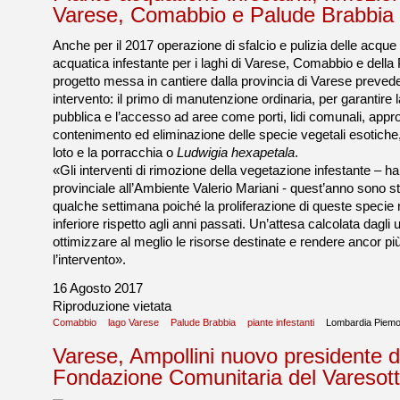
Varese, Comabbio e Palude Brabbia
Anche per il 2017 operazione di sfalcio e pulizia delle acqu
acquatica infestante per i laghi di Varese, Comabbio e della 
progetto messa in cantiere dalla provincia di Varese prevede
intervento: il primo di manutenzione ordinaria, per garantire
pubblica e l’accesso ad aree come porti, lidi comunali, approdi
contenimento ed eliminazione delle specie vegetali esotiche, in
loto e la porracchia o
Ludwigia hexapetala
.
«Gli interventi di rimozione della vegetazione infestante – ha 
provinciale all’Ambiente Valerio Mariani - quest’anno sono sta
qualche settimana poiché la proliferazione di queste specie n
inferiore rispetto agli anni passati. Un’attesa calcolata dagli 
ottimizzare al meglio le risorse destinate e rendere ancor più
l’intervento».
16 Agosto 2017
Riproduzione vietata
Comabbio
lago Varese
Palude Brabbia
piante infestanti
Lombardia Piemo
Varese, Ampollini nuovo presidente d
Fondazione Comunitaria del Varesot