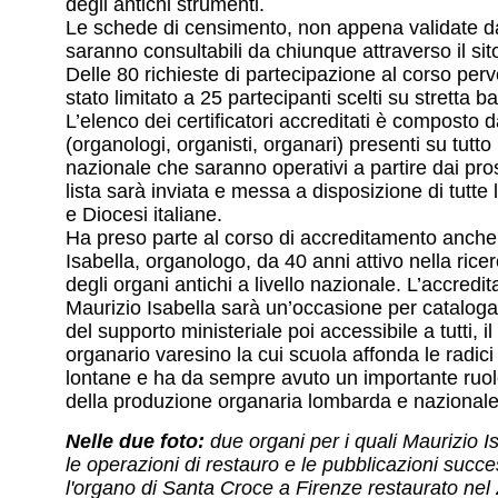
degli antichi strumenti.
Le schede di censimento, non appena validate da
saranno consultabili da chiunque attraverso il si
Delle 80 richieste di partecipazione al corso per
stato limitato a 25 partecipanti scelti su stretta b
L’elenco dei certificatori accreditati è composto d
(organologi, organisti, organari) presenti su tutto il
nazionale che saranno operativi a partire dai pros
lista sarà inviata e messa a disposizione di tutt
e Diocesi italiane.
Ha preso parte al corso di accreditamento anche
Isabella, organologo, da 40 anni attivo nella ricer
degli organi antichi a livello nazionale. L’accredi
Maurizio Isabella sarà un’occasione per cataloga
del supporto ministeriale poi accessibile a tutti, i
organario varesino la cui scuola affonda le radic
lontane e ha da sempre avuto un importante ruol
della produzione organaria lombarda e nazionale
Nelle due foto:
due organi per i quali Maurizio I
le operazioni di restauro e le pubblicazioni succ
l'organo di Santa Croce a Firenze restaurato nel 